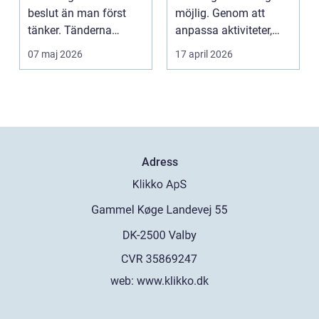
beslut än man först
möjlig. Genom att
tänker. Tänderna
anpassa aktiviteter,
påverkar hur vi må...
miljö och hjälpmede...
07 maj 2026
17 april 2026
Adress
web:
www.klikko.dk