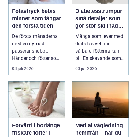
Fotavtryck bebis
Diabetesstrumpor
minnet som fångar
små detaljer som
den första tiden
gör stor skillnad
för känsliga fötter
De första månaderna
Många som lever med
med en nyfödd
diabetes vet hur
passerar snabbt.
sårbara fötterna kan
Händer och fötter som
bli. En skavande söm,
är mindre än någon
en hård resår eller ...
03 juli 2026
03 juli 2026
kunnat f...
Fotvård i borlänge
Medial vägledning
friskare fötter i
hemifrån – när du