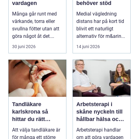
vardagen
behöver stöd
Många går runt med
Medial vägledning
värkande, torra eller
distans har på kort tid
svullna fötter utan att
blivit ett naturligt
göra något åt det.
alternativ för m&arin...
Fötterna bär hel...
30 juni 2026
14 juni 2026
Tandläkare
Arbetsterapi i
karlskrona så
skåne nyckeln till
hittar du rätt
hållbar hälsa och
tandvård nära dig
arbete
Att välja tandläkare är
Arbetsterapi handlar
för många ett större
om att göra vardagen