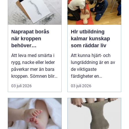
Naprapat borås
Hlr utbildning
när kroppen
kalmar kunskap
behöver
som räddar liv
professionell
Att leva med smärta i
Att kunna hjärt- och
manuell
rygg, nacke eller leder
lungräddning är en av
behandling
påverkar mer än bara
de viktigaste
kroppen. Sömnen blir
färdigheter en
sämre, humör...
människa kan ha.
03 juli 2026
03 juli 2026
Varje år dr...