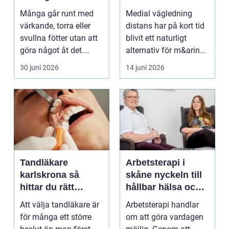
Många går runt med
Medial vägledning
värkande, torra eller
distans har på kort tid
svullna fötter utan att
blivit ett naturligt
göra något åt det.
alternativ för m&arin...
Fötterna bär hel...
30 juni 2026
14 juni 2026
Tandläkare
Arbetsterapi i
karlskrona så
skåne nyckeln till
hittar du rätt
hållbar hälsa och
tandvård nära dig
arbete
Att välja tandläkare är
Arbetsterapi handlar
för många ett större
om att göra vardagen