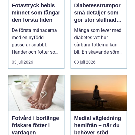
Fotavtryck bebis
Diabetesstrumpor
minnet som fångar
små detaljer som
den första tiden
gör stor skillnad
för känsliga fötter
De första månaderna
Många som lever med
med en nyfödd
diabetes vet hur
passerar snabbt.
sårbara fötterna kan
Händer och fötter som
bli. En skavande söm,
är mindre än någon
en hård resår eller ...
03 juli 2026
03 juli 2026
kunnat f...
Fotvård i borlänge
Medial vägledning
friskare fötter i
hemifrån – när du
vardagen
behöver stöd