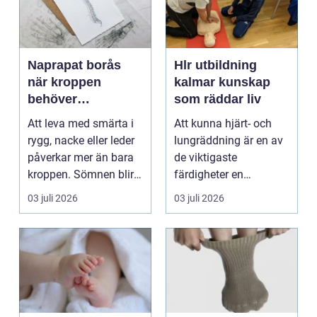
Naprapat borås
Hlr utbildning
när kroppen
kalmar kunskap
behöver
som räddar liv
professionell
Att leva med smärta i
Att kunna hjärt- och
manuell
rygg, nacke eller leder
lungräddning är en av
behandling
påverkar mer än bara
de viktigaste
kroppen. Sömnen blir
färdigheter en
sämre, humör...
människa kan ha.
03 juli 2026
03 juli 2026
Varje år dr...