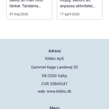
beslut än man först
möjlig. Genom att
tänker. Tänderna
anpassa aktiviteter,
påverkar hur vi må...
miljö och hjälpmede...
07 maj 2026
17 april 2026
Adress
web:
www.klikko.dk
Menu