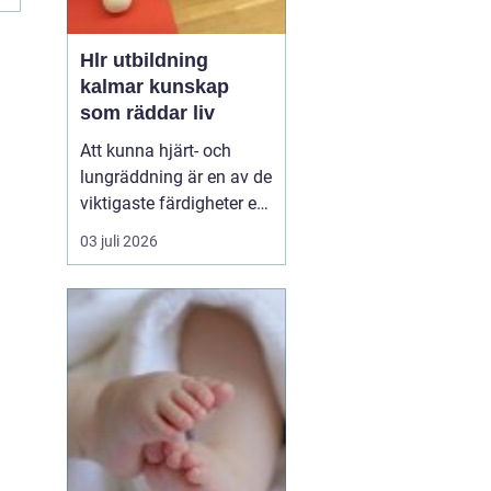
Hlr utbildning
kalmar kunskap
som räddar liv
Att kunna hjärt- och
lungräddning är en av de
viktigaste färdigheter en
människa kan ha. Varje
03 juli 2026
år drabbas tusentals
personer i Sverige av
plötsligt hjärtstopp,
luftvägsstopp eller andra
akuta tillstånd. Den som
står bredvid har ofta
bara sekunder på ...