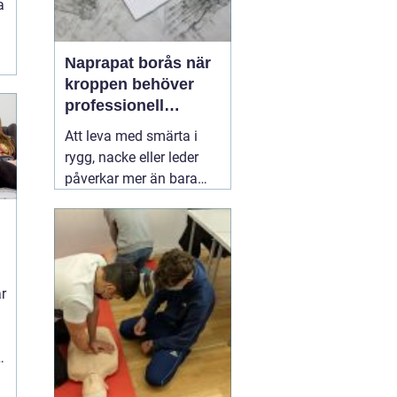
a
Naprapat borås när
kroppen behöver
professionell
manuell behandling
Att leva med smärta i
rygg, nacke eller leder
påverkar mer än bara
kroppen. Sömnen blir
sämre, humöret sjunker
och vardagssaker som
att bära matkassar eller
leka med barnen känns
r
tunga. Här kan en
03 juli
2026
a
h