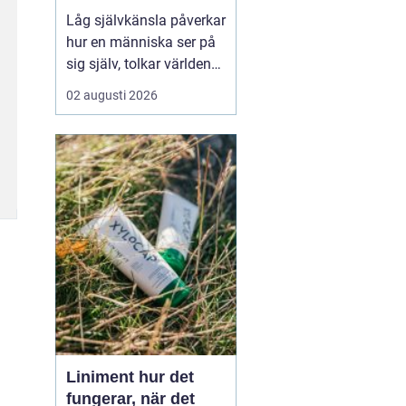
Låg självkänsla påverkar
hur en människa ser på
sig själv, tolkar världen
och tar beslut i
02 augusti 2026
vardagen. Många lever
med en inre känsla av
att aldrig vara riktigt
tillräckliga, även om allt
...
Liniment hur det
fungerar, när det