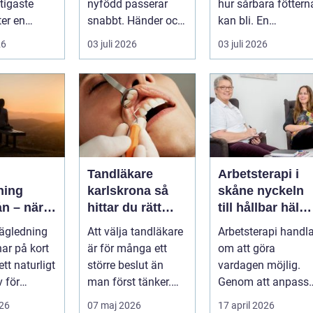
tigaste
nyfödd passerar
hur sårbara föttern
ter en
snabbt. Händer och
kan bli. En
a kan ha.
fötter som är
skavande söm, en
26
03 juli 2026
03 juli 2026
r...
mindre än någon
hård resår eller ...
kunnat f...
Tandläkare
Arbetsterapi i
ning
karlskrona så
skåne nyckeln
n – när
hittar du rätt
till hållbar hälsa
över stöd
tandvård nära
och arbete
ägledning
Att välja tandläkare
Arbetsterapi handla
dig
har på kort
är för många ett
om att göra
 ett naturligt
större beslut än
vardagen möjlig.
v för
man först tänker.
Genom att anpass
.
Tänderna påverkar
aktiviteter, miljö oc
026
07 maj 2026
17 april 2026