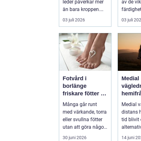
leder påverkar mer
av de vik
än bara kroppen.
färdighe
Sömnen blir sämre,
människ
03 juli 2026
03 juli 20
humör...
Varje år d
Fotvård i
Medial
borlänge
vägled
friskare fötter i
hemifrå
vardagen
du beh
Många går runt
Medial v
med värkande, torra
distans 
eller svullna fötter
tid blivit
utan att göra något
alternati
åt det. Fötterna bär
m&arin..
30 juni 2026
14 juni 2