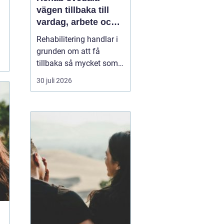
vägen tillbaka till
vardag, arbete och
ett aktivt liv
Rehabilitering handlar i
grunden om att få
tillbaka så mycket som
möjligt av styrka,
30 juli 2026
rörlighet och ork efter
skada, sjukdom eller
långvariga besvär. I
Svedala märks ett
växande behov av
samlad, trygg och
lättillgänglig vård inom
rehab där fysioterap...