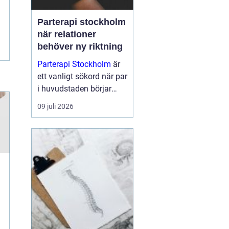
Parterapi stockholm
när relationer
behöver ny riktning
Parterapi Stockholm
är
ett vanligt sökord när par
i huvudstaden börjar
känna att något inte
09 juli 2026
längre fungerar som
förut i relationens
vardag. Många upplever
återkommande bråk,
tystnad eller en känsla
av att...