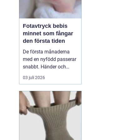
Fotavtryck bebis
minnet som fångar
den första tiden
De första månaderna
med en nyfödd passerar
snabbt. Händer och
fötter som är mindre än
03 juli 2026
någon kunnat föreställa
sig, veck i huden som
bara finns just nu och ett
lugn som ofta märks
först i efterhand. Många
föräldrar vill spara något
mer än foton, något...