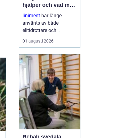
hjälper och vad man
ska tänka på
liniment
har länge
använts av både
elitidrottare och
vardagsmotionärer för
01 augusti 2026
att lindra stelhet, värk
och trötta muskler. I dag
finns moderna, mer
skonsamma produkter
som kombinerar klassisk
funktion med ny
forskning. ...
Rehab svedala