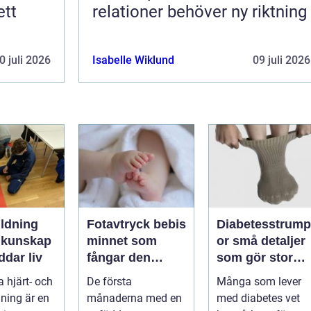
ett
relationer behöver ny riktning
0 juli 2026
Isabelle Wiklund
09 juli 2026
ildning
Fotavtryck bebis
Diabetesstrump
p
minnet som
or små detaljer
dar liv
fångar den
som gör stor
första tiden
skillnad för
a hjärt- och
De första
Många som lever
känsliga fötter
ning är en
månaderna med en
med diabetes vet