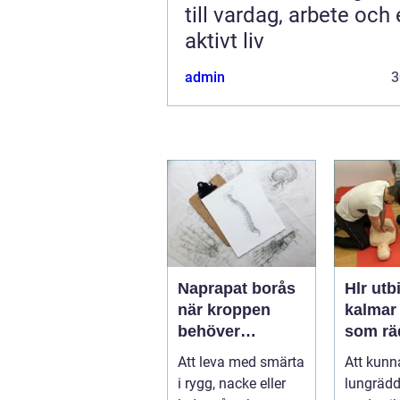
till vardag, arbete och 
aktivt liv
admin
3
Naprapat borås
Hlr utb
när kroppen
kalmar kunska
behöver
som räd
professionell
Att leva med smärta
Att kunn
manuell
i rygg, nacke eller
lungrädd
behandling