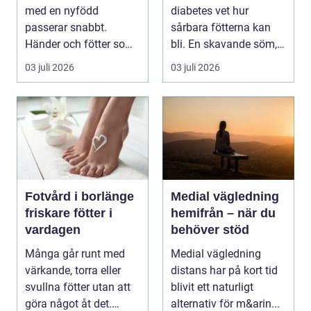
med en nyfödd
diabetes vet hur
passerar snabbt.
sårbara fötterna kan
Händer och fötter som
bli. En skavande söm,
är mindre än någon
en hård resår eller ...
03 juli 2026
03 juli 2026
kunnat f...
Fotvård i borlänge
Medial vägledning
friskare fötter i
hemifrån – när du
vardagen
behöver stöd
Många går runt med
Medial vägledning
värkande, torra eller
distans har på kort tid
svullna fötter utan att
blivit ett naturligt
göra något åt det.
alternativ för m&arin...