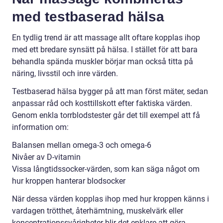
med testbaserad hälsa
En tydlig trend är att massage allt oftare kopplas ihop
med ett bredare synsätt på hälsa. I stället för att bara
behandla spända muskler börjar man också titta på
näring, livsstil och inre värden.
Testbaserad hälsa bygger på att man först mäter, sedan
anpassar råd och kosttillskott efter faktiska värden.
Genom enkla torrblodstester går det till exempel att få
information om:
Balansen mellan omega-3 och omega-6
Nivåer av D-vitamin
Vissa långtidssocker-värden, som kan säga något om
hur kroppen hanterar blodsocker
När dessa värden kopplas ihop med hur kroppen känns i
vardagen trötthet, återhämtning, muskelvärk eller
koncentrationssvårigheter blir det enklare att göra