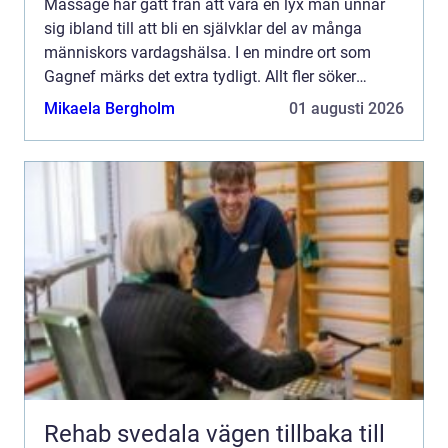
Massage har gått från att vara en lyx man unnar
sig ibland till att bli en självklar del av många
människors vardagshälsa. I en mindre ort som
Gagnef märks det extra tydligt. Allt fler söker
professionell hjälp för stel nacke, trötta axlar,
Mikaela Bergholm
01 augusti 2026
huvudvärk...
Rehab svedala vägen tillbaka till