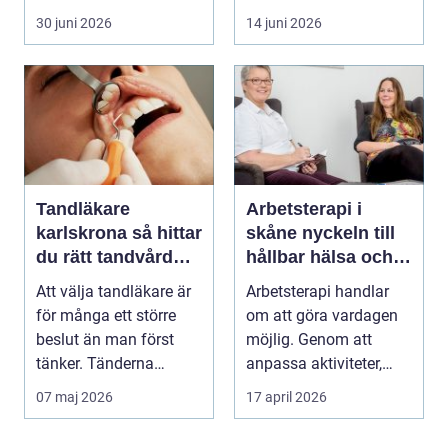
Fötterna bär hel...
30 juni 2026
14 juni 2026
Tandläkare
Arbetsterapi i
karlskrona så hittar
skåne nyckeln till
du rätt tandvård
hållbar hälsa och
nära dig
arbete
Att välja tandläkare är
Arbetsterapi handlar
för många ett större
om att göra vardagen
beslut än man först
möjlig. Genom att
tänker. Tänderna
anpassa aktiviteter,
påverkar hur vi må...
miljö och hjälpmede...
07 maj 2026
17 april 2026