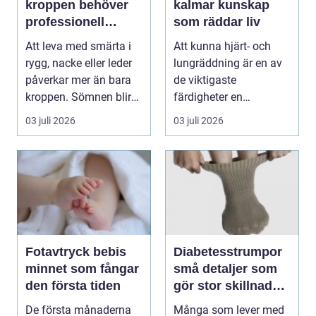
kroppen behöver
kalmar kunskap
professionell
som räddar liv
manuell
Att leva med smärta i
Att kunna hjärt- och
behandling
rygg, nacke eller leder
lungräddning är en av
påverkar mer än bara
de viktigaste
kroppen. Sömnen blir
färdigheter en
sämre, humör...
människa kan ha. Varje
03 juli 2026
03 juli 2026
år dr...
Fotavtryck bebis
Diabetesstrumpor
minnet som fångar
små detaljer som
den första tiden
gör stor skillnad
för känsliga fötter
De första månaderna
Många som lever med