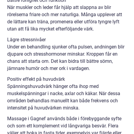
Bättre rörlighet och funktion
När muskler och leder får hjälp att slappna av blir
rörelserna friare och mer naturliga. Många upplever att
de lättare kan träna, promenera eller utföra tyngre lyft
utan att få lika mycket efterföljande värk.
Lägre stressnivåer
Under en behandling sjunker ofta pulsen, andningen blir
djupare och stresshormoner minskar. Kroppen får en
chans att starta om. Det kan bidra till bättre sömn,
jämnare humör och mer ork i vardagen.
Positiv effekt på huvudvärk
Spänningshuvudvärk hänger ofta ihop med
muskelspänningar i nacke, axlar och käkar. När dessa
områden behandlas manuellt kan både frekvens och
intensitet på huvudvärken minska.
Massage i Gagnef används både i förebyggande syfte
och som ett komplement vid långvariga besvär. Flera
väljer att boka in fasta tider, exempelvis var fjärde eller