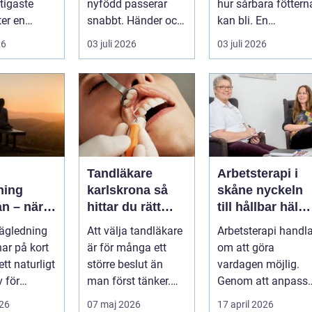
tigaste
nyfödd passerar
hur sårbara föttern
ter en
snabbt. Händer och
kan bli. En
a kan ha.
fötter som är
skavande söm, en
26
03 juli 2026
03 juli 2026
r...
mindre än någon
hård resår eller ...
kunnat f...
Tandläkare
Arbetsterapi i
ning
karlskrona så
skåne nyckeln
n – när
hittar du rätt
till hållbar hälsa
över stöd
tandvård nära
och arbete
ägledning
Att välja tandläkare
Arbetsterapi handla
dig
har på kort
är för många ett
om att göra
 ett naturligt
större beslut än
vardagen möjlig.
v för
man först tänker.
Genom att anpass
.
Tänderna påverkar
aktiviteter, miljö oc
026
07 maj 2026
17 april 2026