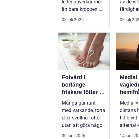
leder påverkar mer
av de vik
än bara kroppen.
färdighe
Sömnen blir sämre,
människ
03 juli 2026
03 juli 20
humör...
Varje år d
Fotvård i
Medial
borlänge
vägled
friskare fötter i
hemifrå
vardagen
du beh
Många går runt
Medial v
med värkande, torra
distans 
eller svullna fötter
tid blivit
utan att göra något
alternati
åt det. Fötterna bär
m&arin..
30 juni 2026
14 juni 2