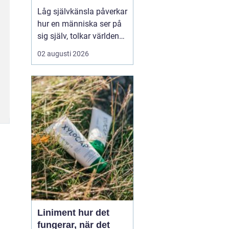
Låg självkänsla påverkar
hur en människa ser på
sig själv, tolkar världen
och tar beslut i
02 augusti 2026
vardagen. Många lever
med en inre känsla av
att aldrig vara riktigt
tillräckliga, även om allt
...
Liniment hur det
fungerar, när det