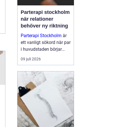
Parterapi stockholm
när relationer
behöver ny riktning
Parterapi Stockholm
är
ett vanligt sökord när par
i huvudstaden börjar
känna att något inte
09 juli 2026
längre fungerar som
förut i relationens
vardag. Många upplever
återkommande bråk,
tystnad eller en känsla
av att...