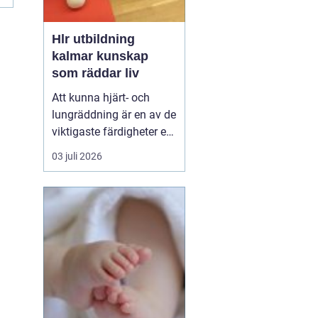
Hlr utbildning
kalmar kunskap
som räddar liv
Att kunna hjärt- och
lungräddning är en av de
viktigaste färdigheter en
människa kan ha. Varje
03 juli 2026
år drabbas tusentals
personer i Sverige av
plötsligt hjärtstopp,
luftvägsstopp eller andra
akuta tillstånd. Den som
står bredvid har ofta
bara sekunder på ...