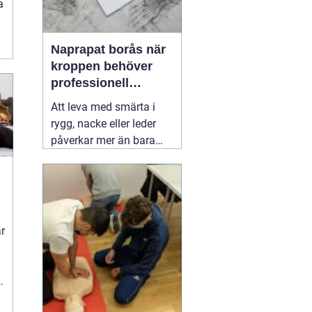
a
Naprapat borås när
kroppen behöver
professionell
manuell behandling
Att leva med smärta i
rygg, nacke eller leder
påverkar mer än bara
kroppen. Sömnen blir
sämre, humöret sjunker
och vardagssaker som
att bära matkassar eller
leka med barnen känns
r
tunga. Här kan en
03 juli
2026
a
h