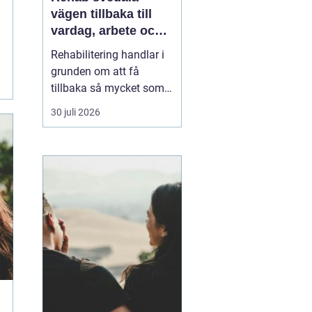
vägen tillbaka till
vardag, arbete och
ett aktivt liv
Rehabilitering handlar i
grunden om att få
tillbaka så mycket som
möjligt av styrka,
30 juli 2026
rörlighet och ork efter
skada, sjukdom eller
långvariga besvär. I
Svedala märks ett
växande behov av
samlad, trygg och
lättillgänglig vård inom
rehab där fysioterap...