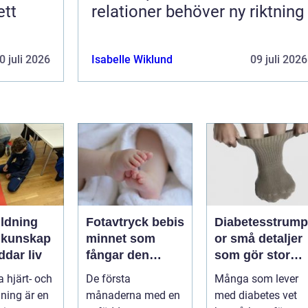
ett
relationer behöver ny riktning
0 juli 2026
Isabelle Wiklund
09 juli 2026
ildning
Fotavtryck bebis
Diabetesstrump
p
minnet som
or små detaljer
dar liv
fångar den
som gör stor
första tiden
skillnad för
a hjärt- och
De första
Många som lever
känsliga fötter
ning är en
månaderna med en
med diabetes vet