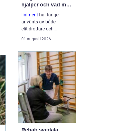
hjälper och vad man
ska tänka på
liniment
har länge
använts av både
elitidrottare och
vardagsmotionärer för
01 augusti 2026
att lindra stelhet, värk
och trötta muskler. I dag
finns moderna, mer
skonsamma produkter
som kombinerar klassisk
funktion med ny
forskning. ...
Rehab svedala