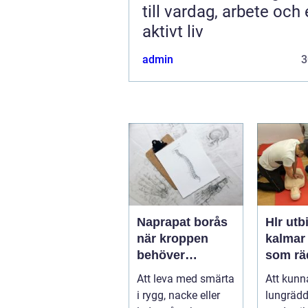
till vardag, arbete och 
aktivt liv
admin
3
Naprapat borås
Hlr utb
när kroppen
kalmar kunska
behöver
som räd
professionell
Att leva med smärta
Att kunn
manuell
i rygg, nacke eller
lungrädd
behandling