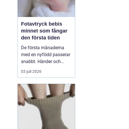
Fotavtryck bebis
minnet som fångar
den första tiden
De första månaderna
med en nyfödd passerar
snabbt. Händer och
fötter som är mindre än
03 juli 2026
någon kunnat föreställa
sig, veck i huden som
bara finns just nu och ett
lugn som ofta märks
först i efterhand. Många
föräldrar vill spara något
mer än foton, något...