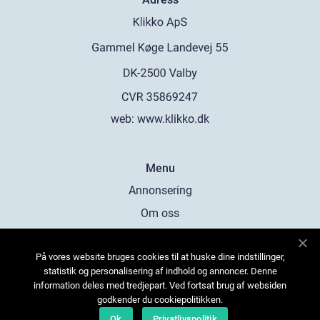
web:
www.klikko.dk
Menu
Annonsering
Om oss
Cookies
På vores website bruges cookies til at huske dine indstillinger,
Kontakta oss
statistik og personalisering af indhold og annoncer. Denne
Sitemap
information deles med tredjepart. Ved fortsat brug af websiden
godkender du cookiepolitikken.
Ok
Privatlivspolitik