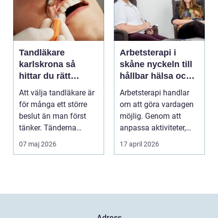
Tandläkare
Arbetsterapi i
karlskrona så
skåne nyckeln till
hittar du rätt
hållbar hälsa och
tandvård nära dig
arbete
Att välja tandläkare är
Arbetsterapi handlar
för många ett större
om att göra vardagen
beslut än man först
möjlig. Genom att
tänker. Tänderna
anpassa aktiviteter,
påverkar hur vi må...
miljö och hjälpmede...
07 maj 2026
17 april 2026
Adress