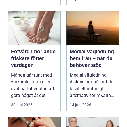
kunnat f...
Fotvård i borlänge
Medial vägledning
friskare fötter i
hemifrån – när du
vardagen
behöver stöd
Många går runt med
Medial vägledning
värkande, torra eller
distans har på kort tid
svullna fötter utan att
blivit ett naturligt
göra något åt det.
alternativ för m&arin...
Fötterna bär hel...
30 juni 2026
14 juni 2026