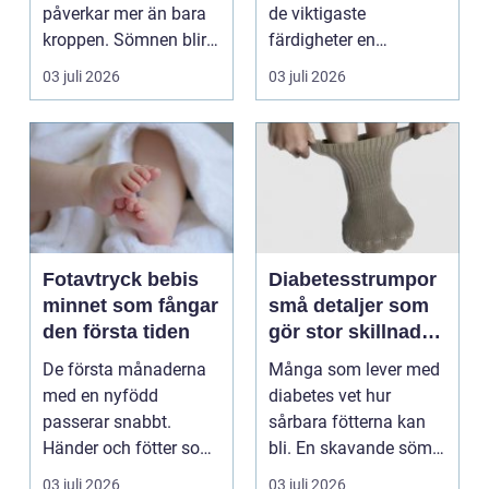
behandling
påverkar mer än bara
de viktigaste
kroppen. Sömnen blir
färdigheter en
sämre, humör...
människa kan ha.
03 juli 2026
03 juli 2026
Varje år dr...
Fotavtryck bebis
Diabetesstrumpor
minnet som fångar
små detaljer som
den första tiden
gör stor skillnad
för känsliga fötter
De första månaderna
Många som lever med
med en nyfödd
diabetes vet hur
passerar snabbt.
sårbara fötterna kan
Händer och fötter som
bli. En skavande söm,
är mindre än någon
en hård resår eller ...
03 juli 2026
03 juli 2026