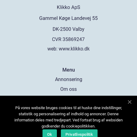
web:
www.klikko.dk
Menu
Annonsering
Om oss
Cookies
På vores website bruges cookies til at huske dine indstillinger,
Kontakta oss
statistik og personalisering af indhold og annoncer. Denne
Sitemap
information deles med tredjepart. Ved fortsat brug af websiden
godkender du cookiepolitikken.
Ok
Privatlivspolitik