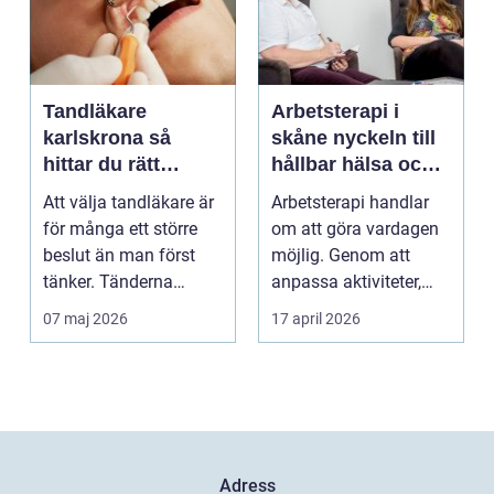
Tandläkare
Arbetsterapi i
karlskrona så
skåne nyckeln till
hittar du rätt
hållbar hälsa och
tandvård nära dig
arbete
Att välja tandläkare är
Arbetsterapi handlar
för många ett större
om att göra vardagen
beslut än man först
möjlig. Genom att
tänker. Tänderna
anpassa aktiviteter,
påverkar hur vi må...
miljö och hjälpmede...
07 maj 2026
17 april 2026
Adress