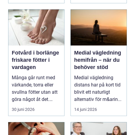
kunnat f...
Fotvård i borlänge
Medial vägledning
friskare fötter i
hemifrån – när du
vardagen
behöver stöd
Många går runt med
Medial vägledning
värkande, torra eller
distans har på kort tid
svullna fötter utan att
blivit ett naturligt
göra något åt det.
alternativ för m&arin...
Fötterna bär hel...
30 juni 2026
14 juni 2026