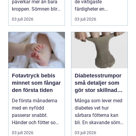
påverkar mer än bara
de viktigaste
kroppen. Sömnen blir
färdigheter en
sämre, humör...
människa kan ha.
03 juli 2026
03 juli 2026
Varje år dr...
Fotavtryck bebis
Diabetesstrumpor
minnet som fångar
små detaljer som
den första tiden
gör stor skillnad
för känsliga fötter
De första månaderna
Många som lever med
med en nyfödd
diabetes vet hur
passerar snabbt.
sårbara fötterna kan
Händer och fötter som
bli. En skavande söm,
är mindre än någon
en hård resår eller ...
03 juli 2026
03 juli 2026