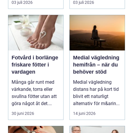
03 juli 2026
03 juli 2026
kunnat f...
Fotvård i borlänge
Medial vägledning
friskare fötter i
hemifrån – när du
vardagen
behöver stöd
Många går runt med
Medial vägledning
värkande, torra eller
distans har på kort tid
svullna fötter utan att
blivit ett naturligt
göra något åt det.
alternativ för m&arin...
Fötterna bär hel...
30 juni 2026
14 juni 2026