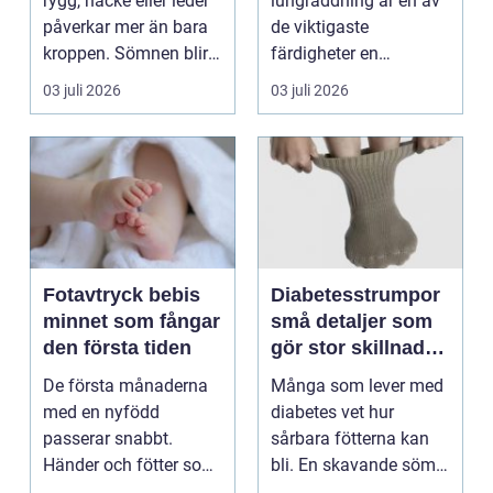
rygg, nacke eller leder
lungräddning är en av
behandling
påverkar mer än bara
de viktigaste
kroppen. Sömnen blir
färdigheter en
sämre, humör...
människa kan ha.
03 juli 2026
03 juli 2026
Varje år dr...
Fotavtryck bebis
Diabetesstrumpor
minnet som fångar
små detaljer som
den första tiden
gör stor skillnad
för känsliga fötter
De första månaderna
Många som lever med
med en nyfödd
diabetes vet hur
passerar snabbt.
sårbara fötterna kan
Händer och fötter som
bli. En skavande söm,
är mindre än någon
en hård resår eller ...