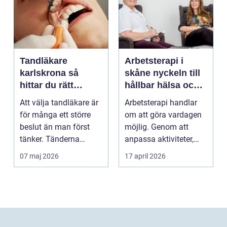
Tandläkare
Arbetsterapi i
karlskrona så
skåne nyckeln till
hittar du rätt
hållbar hälsa och
tandvård nära dig
arbete
Att välja tandläkare är
Arbetsterapi handlar
för många ett större
om att göra vardagen
beslut än man först
möjlig. Genom att
tänker. Tänderna
anpassa aktiviteter,
påverkar hur vi må...
miljö och hjälpmede...
07 maj 2026
17 april 2026