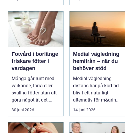
kunnat f...
Fotvård i borlänge
Medial vägledning
friskare fötter i
hemifrån – när du
vardagen
behöver stöd
Många går runt med
Medial vägledning
värkande, torra eller
distans har på kort tid
svullna fötter utan att
blivit ett naturligt
göra något åt det.
alternativ för m&arin...
Fötterna bär hel...
30 juni 2026
14 juni 2026