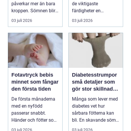
behandling
påverkar mer än bara
de viktigaste
kroppen. Sömnen blir
färdigheter en
sämre, humör...
människa kan ha.
03 juli 2026
03 juli 2026
Varje år dr...
Fotavtryck bebis
Diabetesstrumpor
minnet som fångar
små detaljer som
den första tiden
gör stor skillnad
för känsliga fötter
De första månaderna
Många som lever med
med en nyfödd
diabetes vet hur
passerar snabbt.
sårbara fötterna kan
Händer och fötter som
bli. En skavande söm,
är mindre än någon
en hård resår eller ...
03 juli 2026
03 juli 2026