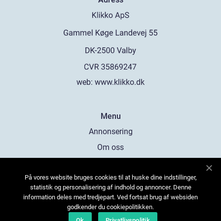
web:
www.klikko.dk
Menu
Annonsering
Om oss
Cookies
På vores website bruges cookies til at huske dine indstillinger,
Kontakta oss
statistik og personalisering af indhold og annoncer. Denne
Sitemap
information deles med tredjepart. Ved fortsat brug af websiden
godkender du cookiepolitikken.
Ok
Privatlivspolitik