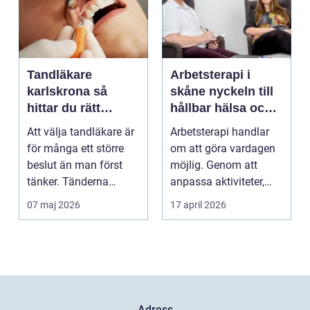
Tandläkare
Arbetsterapi i
karlskrona så
skåne nyckeln till
hittar du rätt
hållbar hälsa och
tandvård nära dig
arbete
Att välja tandläkare är
Arbetsterapi handlar
för många ett större
om att göra vardagen
beslut än man först
möjlig. Genom att
tänker. Tänderna
anpassa aktiviteter,
påverkar hur vi må...
miljö och hjälpmede...
07 maj 2026
17 april 2026
Adress