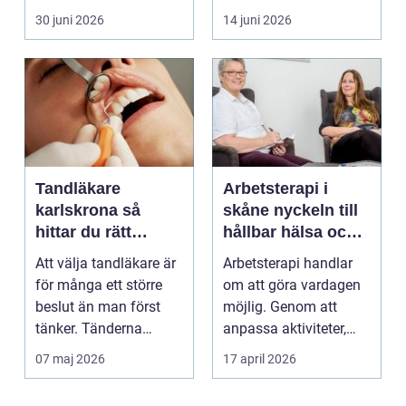
Fötterna bär hel...
30 juni 2026
14 juni 2026
Tandläkare
Arbetsterapi i
karlskrona så
skåne nyckeln till
hittar du rätt
hållbar hälsa och
tandvård nära dig
arbete
Att välja tandläkare är
Arbetsterapi handlar
för många ett större
om att göra vardagen
beslut än man först
möjlig. Genom att
tänker. Tänderna
anpassa aktiviteter,
påverkar hur vi må...
miljö och hjälpmede...
07 maj 2026
17 april 2026