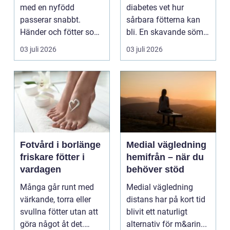
med en nyfödd
diabetes vet hur
passerar snabbt.
sårbara fötterna kan
Händer och fötter som
bli. En skavande söm,
är mindre än någon
en hård resår eller ...
03 juli 2026
03 juli 2026
kunnat f...
Fotvård i borlänge
Medial vägledning
friskare fötter i
hemifrån – när du
vardagen
behöver stöd
Många går runt med
Medial vägledning
värkande, torra eller
distans har på kort tid
svullna fötter utan att
blivit ett naturligt
göra något åt det.
alternativ för m&arin...