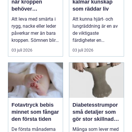
när kroppen
kalmar kunskap
behöver
som räddar liv
professionell
Att leva med smärta i
Att kunna hjärt- och
manuell
rygg, nacke eller leder
lungräddning är en av
behandling
påverkar mer än bara
de viktigaste
kroppen. Sömnen blir
färdigheter en
sämre, humör...
människa kan ha.
03 juli 2026
03 juli 2026
Varje år dr...
Fotavtryck bebis
Diabetesstrumpor
minnet som fångar
små detaljer som
den första tiden
gör stor skillnad
för känsliga fötter
De första månaderna
Många som lever med