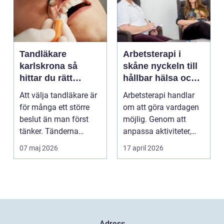
Tandläkare
Arbetsterapi i
karlskrona så
skåne nyckeln till
hittar du rätt
hållbar hälsa och
tandvård nära dig
arbete
Att välja tandläkare är
Arbetsterapi handlar
för många ett större
om att göra vardagen
beslut än man först
möjlig. Genom att
tänker. Tänderna
anpassa aktiviteter,
påverkar hur vi må...
miljö och hjälpmede...
07 maj 2026
17 april 2026
Adress