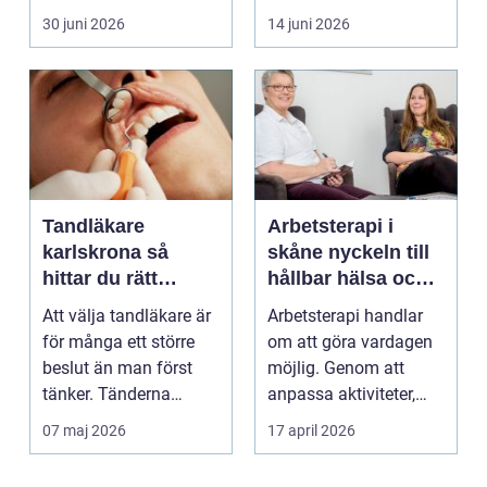
Fötterna bär hel...
30 juni 2026
14 juni 2026
Tandläkare
Arbetsterapi i
karlskrona så
skåne nyckeln till
hittar du rätt
hållbar hälsa och
tandvård nära dig
arbete
Att välja tandläkare är
Arbetsterapi handlar
för många ett större
om att göra vardagen
beslut än man först
möjlig. Genom att
tänker. Tänderna
anpassa aktiviteter,
påverkar hur vi må...
miljö och hjälpmede...
07 maj 2026
17 april 2026