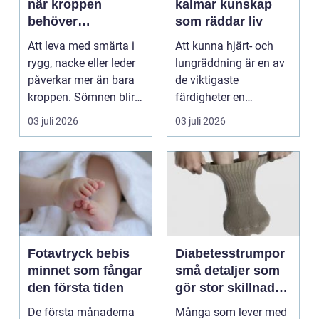
när kroppen
kalmar kunskap
behöver
som räddar liv
professionell
Att leva med smärta i
Att kunna hjärt- och
manuell
rygg, nacke eller leder
lungräddning är en av
behandling
påverkar mer än bara
de viktigaste
kroppen. Sömnen blir
färdigheter en
sämre, humör...
människa kan ha.
03 juli 2026
03 juli 2026
Varje år dr...
Fotavtryck bebis
Diabetesstrumpor
minnet som fångar
små detaljer som
den första tiden
gör stor skillnad
för känsliga fötter
De första månaderna
Många som lever med