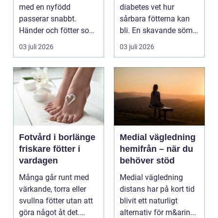
med en nyfödd
diabetes vet hur
passerar snabbt.
sårbara fötterna kan
Händer och fötter som
bli. En skavande söm,
är mindre än någon
en hård resår eller ...
03 juli 2026
03 juli 2026
kunnat f...
Fotvård i borlänge
Medial vägledning
friskare fötter i
hemifrån – när du
vardagen
behöver stöd
Många går runt med
Medial vägledning
värkande, torra eller
distans har på kort tid
svullna fötter utan att
blivit ett naturligt
göra något åt det.
alternativ för m&arin...