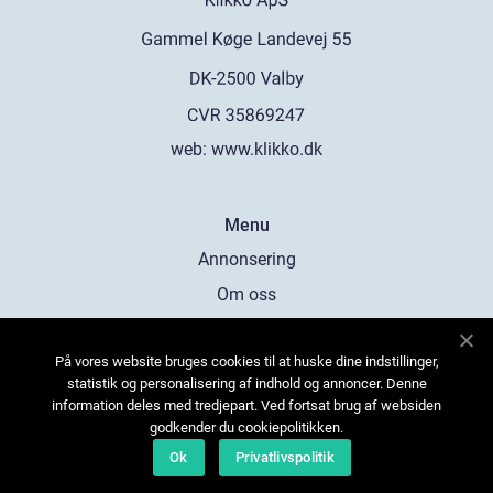
web:
www.klikko.dk
Menu
Annonsering
Om oss
Cookies
På vores website bruges cookies til at huske dine indstillinger,
Kontakta oss
statistik og personalisering af indhold og annoncer. Denne
Sitemap
information deles med tredjepart. Ved fortsat brug af websiden
godkender du cookiepolitikken.
Ok
Privatlivspolitik