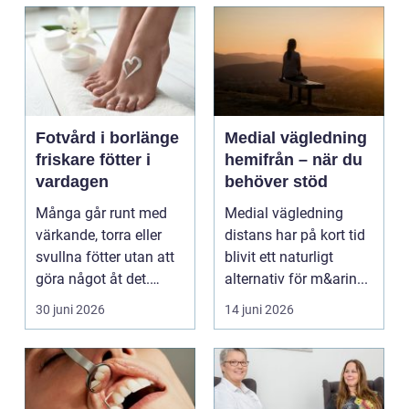
Fotvård i borlänge
Medial vägledning
friskare fötter i
hemifrån – när du
vardagen
behöver stöd
Många går runt med
Medial vägledning
värkande, torra eller
distans har på kort tid
svullna fötter utan att
blivit ett naturligt
göra något åt det.
alternativ för m&arin...
Fötterna bär hel...
30 juni 2026
14 juni 2026