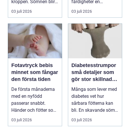
kroppen. Sömnen blir
färdigheter en
sämre, humör...
människa kan ha.
03 juli 2026
03 juli 2026
Varje år dr...
Fotavtryck bebis
Diabetesstrumpor
minnet som fångar
små detaljer som
den första tiden
gör stor skillnad
för känsliga fötter
De första månaderna
Många som lever med
med en nyfödd
diabetes vet hur
passerar snabbt.
sårbara fötterna kan
Händer och fötter som
bli. En skavande söm,
är mindre än någon
en hård resår eller ...
03 juli 2026
03 juli 2026
kunnat f...