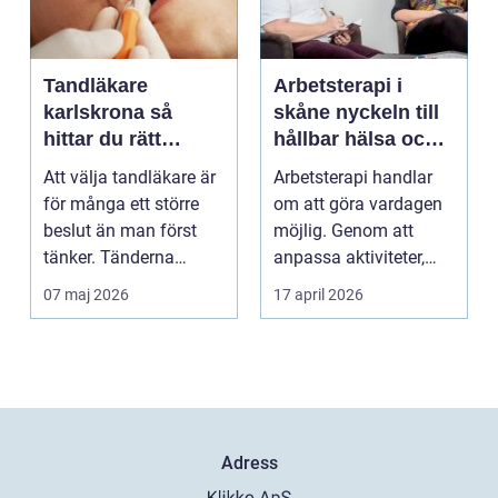
Tandläkare
Arbetsterapi i
karlskrona så
skåne nyckeln till
hittar du rätt
hållbar hälsa och
tandvård nära dig
arbete
Att välja tandläkare är
Arbetsterapi handlar
för många ett större
om att göra vardagen
beslut än man först
möjlig. Genom att
tänker. Tänderna
anpassa aktiviteter,
påverkar hur vi må...
miljö och hjälpmede...
07 maj 2026
17 april 2026
Adress