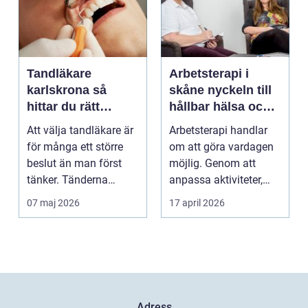
Tandläkare
Arbetsterapi i
karlskrona så
skåne nyckeln till
hittar du rätt
hållbar hälsa och
tandvård nära dig
arbete
Att välja tandläkare är
Arbetsterapi handlar
för många ett större
om att göra vardagen
beslut än man först
möjlig. Genom att
tänker. Tänderna
anpassa aktiviteter,
påverkar hur vi må...
miljö och hjälpmede...
07 maj 2026
17 april 2026
Adress