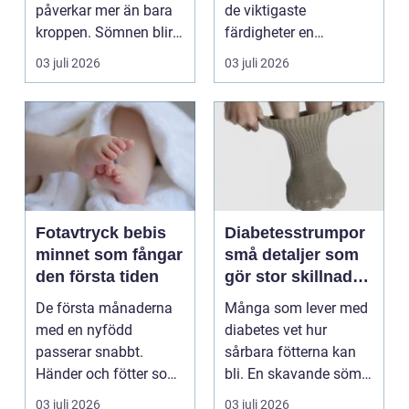
behandling
påverkar mer än bara
de viktigaste
kroppen. Sömnen blir
färdigheter en
sämre, humör...
människa kan ha.
03 juli 2026
03 juli 2026
Varje år dr...
Fotavtryck bebis
Diabetesstrumpor
minnet som fångar
små detaljer som
den första tiden
gör stor skillnad
för känsliga fötter
De första månaderna
Många som lever med
med en nyfödd
diabetes vet hur
passerar snabbt.
sårbara fötterna kan
Händer och fötter som
bli. En skavande söm,
är mindre än någon
en hård resår eller ...
03 juli 2026
03 juli 2026