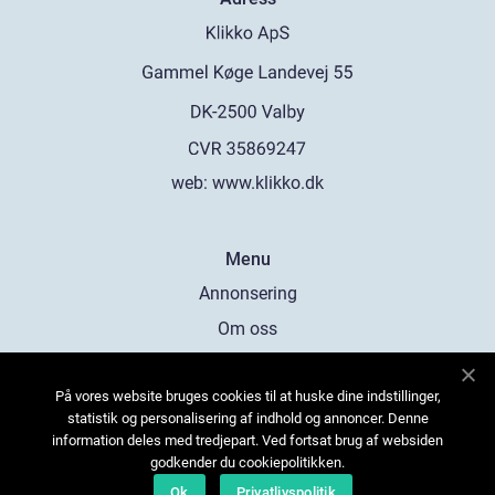
web:
www.klikko.dk
Menu
Annonsering
Om oss
Cookies
På vores website bruges cookies til at huske dine indstillinger,
Kontakta oss
statistik og personalisering af indhold og annoncer. Denne
Sitemap
information deles med tredjepart. Ved fortsat brug af websiden
godkender du cookiepolitikken.
Ok
Privatlivspolitik