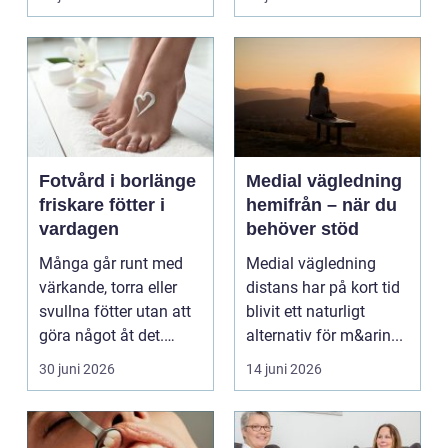
kunnat f...
Fotvård i borlänge
Medial vägledning
friskare fötter i
hemifrån – när du
vardagen
behöver stöd
Många går runt med
Medial vägledning
värkande, torra eller
distans har på kort tid
svullna fötter utan att
blivit ett naturligt
göra något åt det.
alternativ för m&arin...
Fötterna bär hel...
30 juni 2026
14 juni 2026