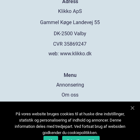
Adress
web:
www.klikko.dk
Menu
Annonsering
Om oss
Cookies
På vores website bruges cookies til at huske dine indstillinger,
Kontakta oss
statistik og personalisering af indhold og annoncer. Denne
Sitemap
information deles med tredjepart. Ved fortsat brug af websiden
godkender du cookiepolitikken.