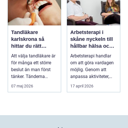
Tandläkare
Arbetsterapi i
karlskrona så
skåne nyckeln till
hittar du rätt
hållbar hälsa och
tandvård nära dig
arbete
Att välja tandläkare är
Arbetsterapi handlar
för många ett större
om att göra vardagen
beslut än man först
möjlig. Genom att
tänker. Tänderna
anpassa aktiviteter,
påverkar hur vi må...
miljö och hjälpmede...
07 maj 2026
17 april 2026