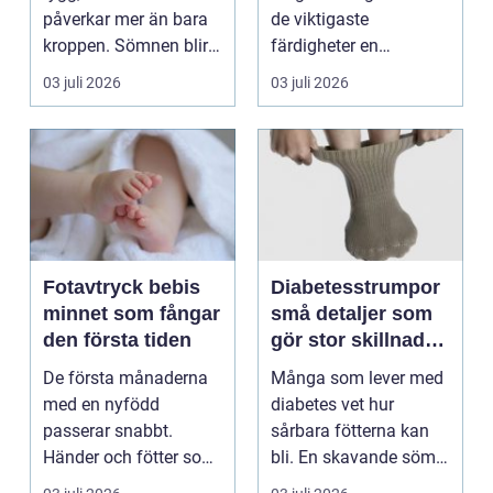
behandling
påverkar mer än bara
de viktigaste
kroppen. Sömnen blir
färdigheter en
sämre, humör...
människa kan ha.
03 juli 2026
03 juli 2026
Varje år dr...
Fotavtryck bebis
Diabetesstrumpor
minnet som fångar
små detaljer som
den första tiden
gör stor skillnad
för känsliga fötter
De första månaderna
Många som lever med
med en nyfödd
diabetes vet hur
passerar snabbt.
sårbara fötterna kan
Händer och fötter som
bli. En skavande söm,
är mindre än någon
en hård resår eller ...