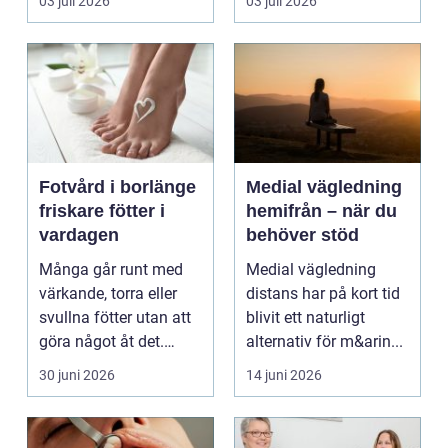
03 juli 2026
03 juli 2026
kunnat f...
Fotvård i borlänge
Medial vägledning
friskare fötter i
hemifrån – när du
vardagen
behöver stöd
Många går runt med
Medial vägledning
värkande, torra eller
distans har på kort tid
svullna fötter utan att
blivit ett naturligt
göra något åt det.
alternativ för m&arin...
Fötterna bär hel...
30 juni 2026
14 juni 2026