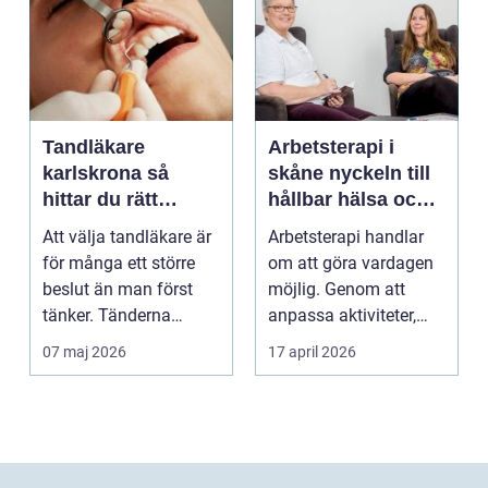
Tandläkare
Arbetsterapi i
karlskrona så
skåne nyckeln till
hittar du rätt
hållbar hälsa och
tandvård nära dig
arbete
Att välja tandläkare är
Arbetsterapi handlar
för många ett större
om att göra vardagen
beslut än man först
möjlig. Genom att
tänker. Tänderna
anpassa aktiviteter,
påverkar hur vi må...
miljö och hjälpmede...
07 maj 2026
17 april 2026