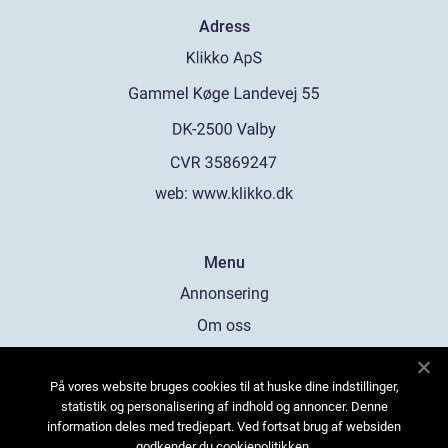
Adress
web:
www.klikko.dk
Menu
Annonsering
Om oss
Cookies
På vores website bruges cookies til at huske dine indstillinger,
Kontakta oss
statistik og personalisering af indhold og annoncer. Denne
Sitemap
information deles med tredjepart. Ved fortsat brug af websiden
godkender du cookiepolitikken.