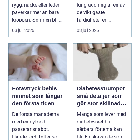
manuell
rygg, nacke eller leder
lungräddning är en av
behandling
påverkar mer än bara
de viktigaste
kroppen. Sömnen blir
färdigheter en
sämre, humör...
människa kan ha.
03 juli 2026
03 juli 2026
Varje år dr...
Fotavtryck bebis
Diabetesstrumpor
minnet som fångar
små detaljer som
den första tiden
gör stor skillnad
för känsliga fötter
De första månaderna
Många som lever med
med en nyfödd
diabetes vet hur
passerar snabbt.
sårbara fötterna kan
Händer och fötter som
bli. En skavande söm,