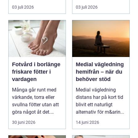
är mindre än någon
en hård resår eller ...
03 juli 2026
03 juli 2026
kunnat f...
Fotvård i borlänge
Medial vägledning
friskare fötter i
hemifrån – när du
vardagen
behöver stöd
Många går runt med
Medial vägledning
värkande, torra eller
distans har på kort tid
svullna fötter utan att
blivit ett naturligt
göra något åt det.
alternativ för m&arin...
Fötterna bär hel...
30 juni 2026
14 juni 2026