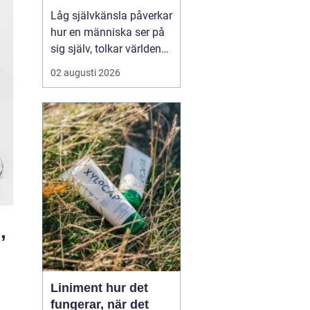
Låg självkänsla påverkar
hur en människa ser på
sig själv, tolkar världen
och tar beslut i
02 augusti 2026
vardagen. Många lever
med en inre känsla av
att aldrig vara riktigt
tillräckliga, även om allt
...
,
Liniment hur det
fungerar, när det