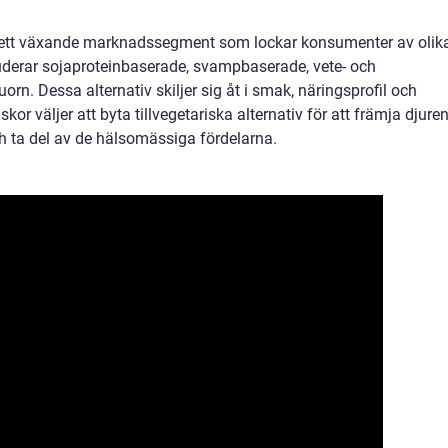
 är ett växande marknadssegment som lockar konsumenter av olik
luderar sojaproteinbaserade, svampbaserade, vete- och
rn. Dessa alternativ skiljer sig åt i smak, näringsprofil och
väljer att byta tillvegetariska alternativ för att främja djure
h ta del av de hälsomässiga fördelarna.