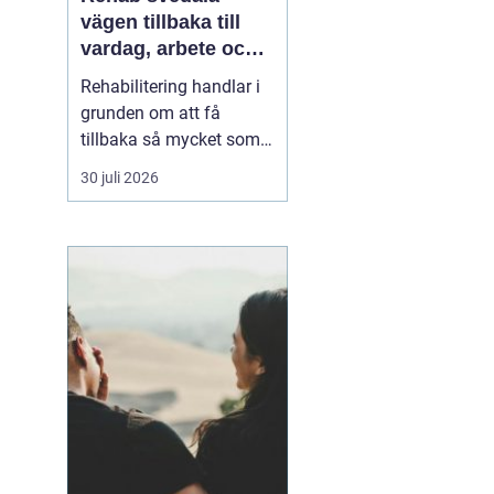
vägen tillbaka till
vardag, arbete och
ett aktivt liv
Rehabilitering handlar i
grunden om att få
tillbaka så mycket som
möjligt av styrka,
30 juli 2026
rörlighet och ork efter
skada, sjukdom eller
långvariga besvär. I
Svedala märks ett
växande behov av
.
samlad, trygg och
lättillgänglig vård inom
rehab där fysioterap...