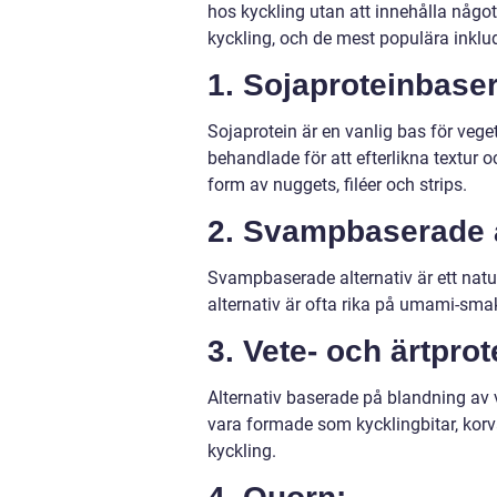
hos kyckling utan att innehålla något a
kyckling, och de mest populära inklud
1. Sojaproteinbaser
Sojaprotein är en vanlig bas för veget
behandlade för att efterlikna textur 
form av nuggets, filéer och strips.
2. Svampbaserade a
Svampbaserade alternativ är ett natur
alternativ är ofta rika på umami-smak
3. Vete- och ärtpro
Alternativ baserade på blandning av v
vara formade som kycklingbitar, korv
kyckling.