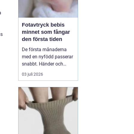
a
Fotavtryck bebis
minnet som fångar
ns
den första tiden
De första månaderna
med en nyfödd passerar
snabbt. Händer och
fötter som är mindre än
03 juli 2026
någon kunnat föreställa
sig, veck i huden som
bara finns just nu och ett
lugn som ofta märks
först i efterhand. Många
föräldrar vill spara något
mer än foton, något...