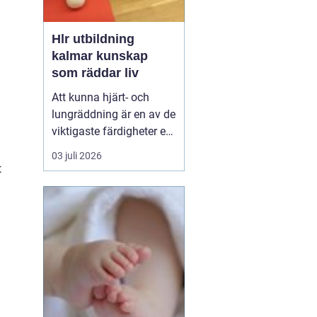
Hlr utbildning
kalmar kunskap
som räddar liv
Att kunna hjärt- och
lungräddning är en av de
viktigaste färdigheter en
människa kan ha. Varje
03 juli 2026
år drabbas tusentals
t
personer i Sverige av
plötsligt hjärtstopp,
luftvägsstopp eller andra
akuta tillstånd. Den som
står bredvid har ofta
bara sekunder på ...