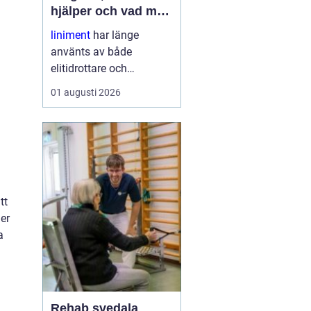
hjälper och vad man
ska tänka på
liniment
har länge
använts av både
elitidrottare och
vardagsmotionärer för
01 augusti 2026
att lindra stelhet, värk
och trötta muskler. I dag
finns moderna, mer
skonsamma produkter
som kombinerar klassisk
funktion med ny
forskning. ...
tt
er
a
Rehab svedala