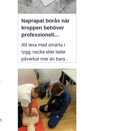
Naprapat borås när
kroppen behöver
professionell
manuell behandling
Att leva med smärta i
rygg, nacke eller leder
påverkar mer än bara
kroppen. Sömnen blir
sämre, humöret sjunker
och vardagssaker som
a
att bära matkassar eller
leka med barnen känns
tunga. Här kan en
03 juli
2026
h