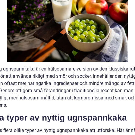
ig ugnspannkaka är en hälsosamare version av den klassiska rät
 för att använda rikligt med smör och socker, innehåller den nytti
en oftast mer näringsrika ingredienser och mindre mängd av fett
 Genom att göra små förändringar i traditionella recept kan ma
dligt mer hälsosam måltid, utan att kompromissa med smak oc
ens.
ka typer av nyttig ugnspannkaka
s flera olika typer av nyttig ugnspannkaka att utforska. Här är n