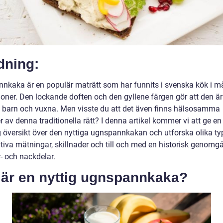
dning:
nkaka är en populär maträtt som har funnits i svenska kök i 
ioner. Den lockande doften och den gyllene färgen gör att den ä
 barn och vuxna. Men visste du att det även finns hälsosamma
r av denna traditionella rätt? I denna artikel kommer vi att ge en
g översikt över den nyttiga ugnspannkakan och utforska olika typ
ativa mätningar, skillnader och till och med en historisk genomg
- och nackdelar.
 är en nyttig ugnspannkaka?