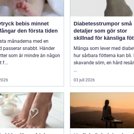
ryck bebis minnet
Diabetesstrumpor små
ångar den första tiden
detaljer som gör stor
skillnad för känsliga föt
rsta månaderna med en
d passerar snabbt. Händer
Många som lever med diabet
ötter som är mindre än någon
hur sårbara fötterna kan bli.
 f...
skavande söm, en hård resår 
...
 2026
03 juli 2026