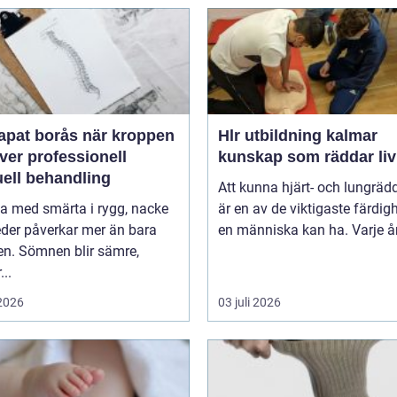
 borås när kroppen
Hlr utbildning kalmar
ver professionell
kunskap som räddar liv
ell behandling
Att kunna hjärt- och lungräd
va med smärta i rygg, nacke
är en av de viktigaste färdig
leder påverkar mer än bara
en människa kan ha. Varje år 
en. Sömnen blir sämre,
..
 2026
03 juli 2026