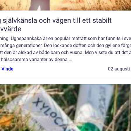
 självkänsla och vägen till ett stabilt
lvvärde
dning: Ugnspannkaka är en populär maträtt som har funnits i sv
i många generationer. Den lockande doften och den gyllene färg
tt den är älskad av både barn och vuxna. Men visste du att det 
s hälsosamma varianter av denna ...
 Vinde
02 augusti