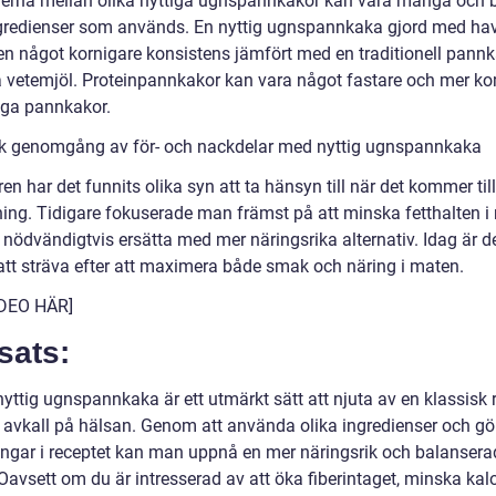
derna mellan olika nyttiga ugnspannkakor kan vara många och 
ngredienser som används. En nyttig ugnspannkaka gjord med ha
en något kornigare konsistens jämfört med en traditionell pann
å vetemjöl. Proteinpannkakor kan vara något fastare och mer k
iga pannkakor.
sk genomgång av för- och nackdelar med nyttig ugnspannkaka
en har det funnits olika syn att ta hänsyn till när det kommer till
ing. Tidigare fokuserade man främst på att minska fetthalten i
 nödvändigtvis ersätta med mer näringsrika alternativ. Idag är d
 att sträva efter att maximera både smak och näring i maten.
IDEO HÄR]
sats:
nyttig ugnspannkaka är ett utmärkt sätt att njuta av en klassisk 
a avkall på hälsan. Genom att använda olika ingredienser och g
ingar i receptet kan man uppnå en mer näringsrik och balansera
Oavsett om du är intresserad av att öka fiberintaget, minska kal