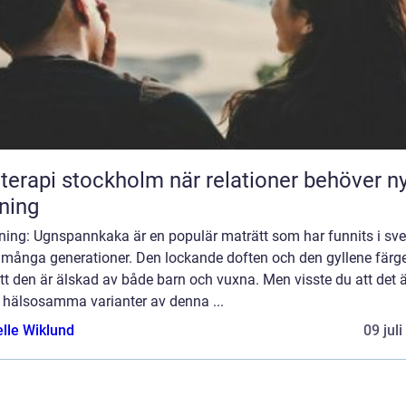
pi stockholm när relationer behöver ny
tning
dning: Ugnspannkaka är en populär maträtt som har funnits i sv
i många generationer. Den lockande doften och den gyllene färg
tt den är älskad av både barn och vuxna. Men visste du att det 
s hälsosamma varianter av denna ...
elle Wiklund
09 jul