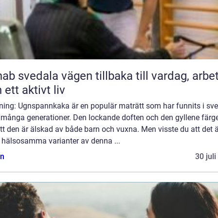
ala vägen tillbaka till vardag, arbete
 ett aktivt liv
dning: Ugnspannkaka är en populär maträtt som har funnits i sv
i många generationer. Den lockande doften och den gyllene färg
tt den är älskad av både barn och vuxna. Men visste du att det 
s hälsosamma varianter av denna ...
n
30 jul