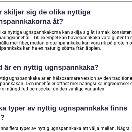
 skiljer sig de olika nyttiga
nspannkakorna åt?
lika nyttiga ugnspannkakorna kan skilja sig åt i smak, konsisten
näringsinnehåll. Till exempel kan havrepannkaka vara glutenfri 
hålla mer fiber, medan proteinpannkaka kan vara rik på protein 
lpannkaka kan ha en naturlig sötma från äpplen.
d är en nyttig ugnspannkaka?
yttig ugnspannkaka är en hälsosamare version av den traditione
pannkakan. Den innehåller oftast mer näringsrika ingredienser 
re mängd fett och socker än den vanliga varianten.
lka typer av nyttig ugnspannkaka finns
t?
inns flera typer av nyttig ugnspannkaka att välja mellan. Några