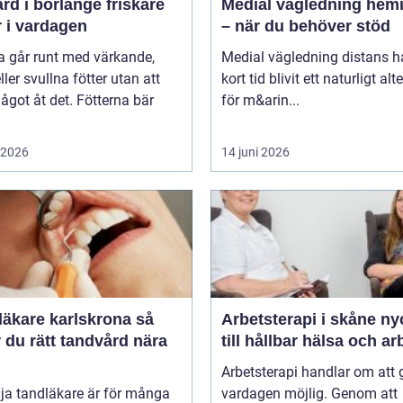
 i borlänge friskare
Medial vägledning hemi
r i vardagen
– när du behöver stöd
 går runt med värkande,
Medial vägledning distans h
eller svullna fötter utan att
kort tid blivit ett naturligt alt
ågot åt det. Fötterna bär
för m&arin...
i 2026
14 juni 2026
äkare karlskrona så
Arbetsterapi i skåne nyckeln
r du rätt tandvård nära
till hållbar hälsa och ar
Arbetsterapi handlar om att 
lja tandläkare är för många
vardagen möjlig. Genom att