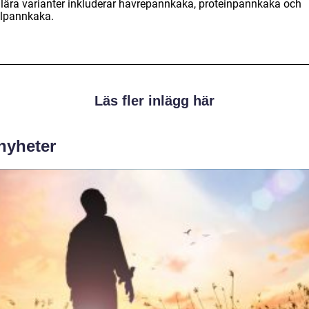
lära varianter inkluderar havrepannkaka, proteinpannkaka och
lpannkaka.
Läs fler inlägg här
 nyheter