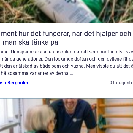
 fungerar, när det hjälper och
 man ska tänka på
dning: Ugnspannkaka är en populär maträtt som har funnits i sv
i många generationer. Den lockande doften och den gyllene färg
tt den är älskad av både barn och vuxna. Men visste du att det 
s hälsosamma varianter av denna ...
ela Bergholm
01 augusti