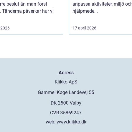
örre beslut än man först
anpassa aktiviteter, miljö oc
. Tänderna påverkar hur vi
hjälpmede...
 2026
17 april 2026
Adress
web:
www.klikko.dk