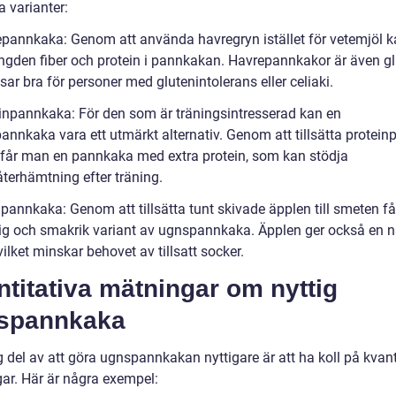
 varianter:
epannkaka: Genom att använda havregryn istället för vetemjöl 
gden fiber och protein i pannkakan. Havrepannkakor är även gl
ar bra för personer med glutenintolerans eller celiaki.
einpannkaka: För den som är träningsintresserad kan en
annkaka vara ett utmärkt alternativ. Genom att tillsätta proteinpu
får man en pannkaka med extra protein, som kan stödja
terhämtning efter träning.
lpannkaka: Genom att tillsätta tunt skivade äpplen till smeten f
tig och smakrik variant av ugnspannkaka. Äpplen ger också en n
ilket minskar behovet av tillsatt socker.
titativa mätningar om nyttig
spannkaka
g del av att göra ugnspannkakan nyttigare är att ha koll på kvant
ar. Här är några exempel: