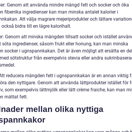
rier: Genom att använda mindre mängd fett och socker och öka
 fiberrika ingredienser kan man minska antalet kalorier i
nkakan. Att välja magrare mejeriprodukter och lättare variation
också bidra till en lägre kalorihalt.
er: Genom att minska mängden tillsatt socker och istället anvä
gt söta ingredienser, såsom frukt eller honung, kan man minska
 socker i ugnspannkakan. Det är även möjligt att ersätta en de
 med sötstruktur från exempelvis stevia eller andra sukrinbasera
smedel.
: Att reducera mängden fett i ugnspannkakan är en annan viktig f
göra den nyttigare. Genom att använda lättprodukter istället för f
iv, som exempelvis lättmjölk eller lätt crème fraiche, kan man m
 mättat fett.
lnader mellan olika nyttiga
spannkakor