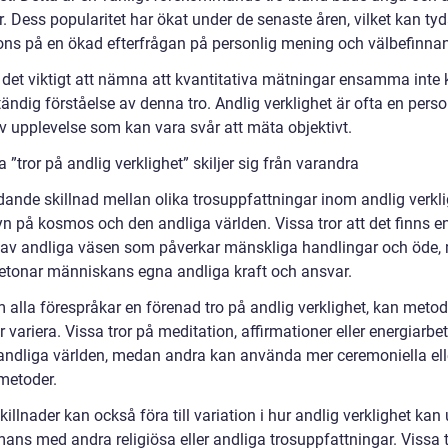
r. Dess popularitet har ökat under de senaste åren, vilket kan t
ons på en ökad efterfrågan på personlig mening och välbefinna
 det viktigt att nämna att kvantitativa mätningar ensamma inte 
tändig förståelse av denna tro. Andlig verklighet är ofta en pers
iv upplevelse som kan vara svår att mäta objektivt.
a ”tror på andlig verklighet” skiljer sig från varandra
dande skillnad mellan olika trosuppfattningar inom andlig verkli
yn på kosmos och den andliga världen. Vissa tror att det finns e
i av andliga väsen som påverkar mänskliga handlingar och öde
etonar människans egna andliga kraft och ansvar.
 alla förespråkar en förenad tro på andlig verklighet, kan meto
r variera. Vissa tror på meditation, affirmationer eller energiarbet
andliga världen, medan andra kan använda mer ceremoniella ell
 metoder.
illnader kan också föra till variation i hur andlig verklighet kan
ans med andra religiösa eller andliga trosuppfattningar. Vissa t