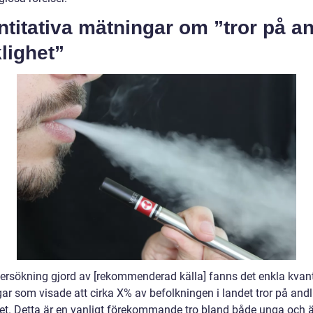
titativa mätningar om ”tror på an
lighet”
dersökning gjord av [rekommenderad källa] fanns det enkla kvant
ar som visade att cirka X% av befolkningen i landet tror på andl
het. Detta är en vanligt förekommande tro bland både unga och ä