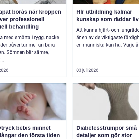
 borås när kroppen
Hlr utbildning kalmar
ver professionell
kunskap som räddar liv
ell behandling
Att kunna hjärt- och lungräd
va med smärta i rygg, nacke
är en av de viktigaste färdig
leder påverkar mer än bara
en människa kan ha. Varje år 
en. Sömnen blir sämre,
..
 2026
03 juli 2026
ryck bebis minnet
Diabetesstrumpor små
ångar den första tiden
detaljer som gör stor