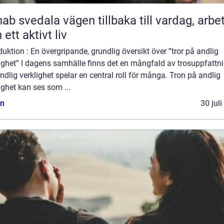
ala vägen tillbaka till vardag, arbete
 ett aktivt liv
duktion : En övergripande, grundlig översikt över ”tror på andlig
ighet” I dagens samhälle finns det en mångfald av trosuppfattn
ndlig verklighet spelar en central roll för många. Tron på andlig
ighet kan ses som ...
n
30 jul