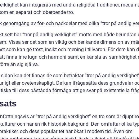
verklighet kan integreras med andra religiösa traditioner, medan
 som en separat och oberoende tro.
sk genomgång av för- och nackdelar med olika ”tror på andlig ver
skt sett har ”tror på andlig verklighet” mötts med både beundran
ism. Vissa ser det som en viktig och berikande dimension av mä
et som kan ge tröst, insikt och mening i tillvaron. För dem kan d
t att finna inre lugn och harmoni samt en känsla av samhörighet
örre än sig själva.
 sidan kan det finnas de som betraktar ”tror på andlig verklighe
rligt eller ovetenskapligt. De kan ifrågasätta dess grundvalar oc
tiska till dess påstådda förmåga att ge svar på existentiella fråg
sats
ttningsvis är ”tror på andlig verklighet” en tro som är djupt ro
ulturer och har en rik historisk bakgrund. Den omfattar olika ty
praktiker, och dess popularitet har ökat i modern tid. Även om
tiva mätningar kan ge någon insikt, är det viktigt att förstå att 