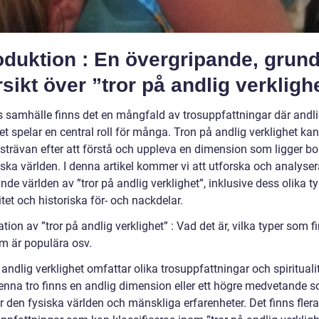
oduktion : En övergripande, grund
sikt över ”tror på andlig verkligh
s samhälle finns det en mångfald av trosuppfattningar där andl
et spelar en central roll för många. Tron på andlig verklighet ka
strävan efter att förstå och uppleva en dimension som ligger b
iska världen. I denna artikel kommer vi att utforska och analyse
de världen av ”tror på andlig verklighet”, inklusive dess olika ty
tet och historiska för- och nackdelar.
tion av ”tror på andlig verklighet” : Vad det är, vilka typer som f
om är populära osv.
andlig verklighet omfattar olika trosuppfattningar och spiritualit
denna tro finns en andlig dimension eller ett högre medvetande 
 den fysiska världen och mänskliga erfarenheter. Det finns flera