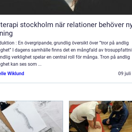
pi stockholm när relationer behöver ny
tning
duktion : En övergripande, grundlig översikt över ”tror på andlig
ighet” I dagens samhälle finns det en mångfald av trosuppfattn
ndlig verklighet spelar en central roll för många. Tron på andlig
ighet kan ses som ...
elle Wiklund
09 jul