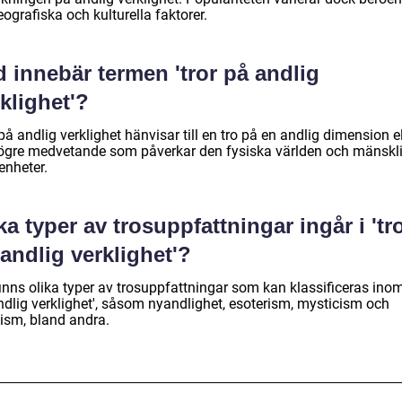
ografiska och kulturella faktorer.
 innebär termen 'tror på andlig
klighet'?
på andlig verklighet hänvisar till en tro på en andlig dimension el
högre medvetande som påverkar den fysiska världen och mänskl
enheter.
ka typer av trosuppfattningar ingår i 'tr
andlig verklighet'?
inns olika typer av trosuppfattningar som kan klassificeras inom 
ndlig verklighet', såsom nyandlighet, esoterism, mysticism och
tism, bland andra.