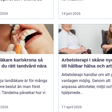
i 2026
14 juni 2026
äkare karlskrona så
Arbetsterapi i skåne nyckeln
r du rätt tandvård nära
till hållbar hälsa och ar
Arbetsterapi handlar om att 
lja tandläkare är för många
vardagen möjlig. Genom att
örre beslut än man först
anpassa aktiviteter, miljö oc
. Tänderna påverkar hur vi
hjälpmede...
 2026
17 april 2026