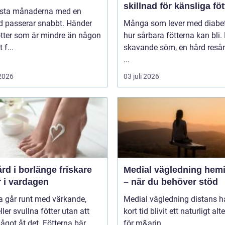
skillnad för känsliga föt
rsta månaderna med en
d passerar snabbt. Händer
Många som lever med diabet
ötter som är mindre än någon
hur sårbara fötterna kan bli.
 f...
skavande söm, en hård resår 
...
 2026
03 juli 2026
 i borlänge friskare
Medial vägledning hemi
r i vardagen
– när du behöver stöd
 går runt med värkande,
Medial vägledning distans h
eller svullna fötter utan att
kort tid blivit ett naturligt alt
ågot åt det. Fötterna bär
för m&arin...