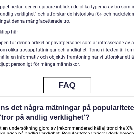
ppet nedan ger en djupare inblick i de olika typerna av tro som i
 andlig verklighet” och utforskar de historiska för- och nackdel
ingat denna mångfacetterade tro.
klipp här –
en för denna artikel är privatpersoner som är intresserade av at
om olika trosuppfattningar och andlighet. Tonen i texten är form
hålla en informativ och objektiv framtoning när vi utforskar ett
djupt personligt för många människor.
FAQ
nns det några mätningar på popularitet
'tror på andlig verklighet'?
gt en undersökning gjord av [rekommenderad källa] tror cirka X%
lkningen på andlig verklighet. Populariteten varierar dock beroe