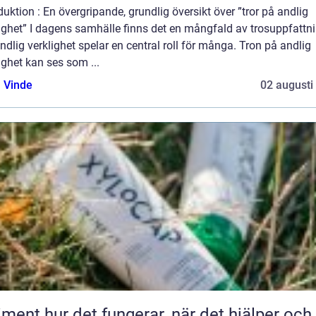
duktion : En övergripande, grundlig översikt över ”tror på andlig
ighet” I dagens samhälle finns det en mångfald av trosuppfattn
ndlig verklighet spelar en central roll för många. Tron på andlig
ighet kan ses som ...
 Vinde
02 augusti
 fungerar, när det hjälper och