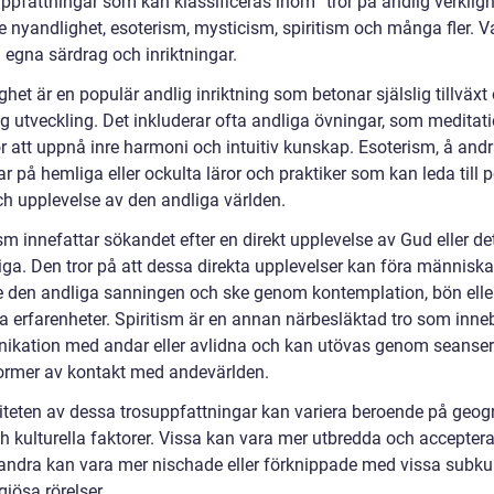
ppfattningar som kan klassificeras inom ”tror på andlig verkligh
e nyandlighet, esoterism, mysticism, spiritism och många fler. Va
 egna särdrag och inriktningar.
het är en populär andlig inriktning som betonar själslig tillväxt
ig utveckling. Det inkluderar ofta andliga övningar, som meditat
r att uppnå inre harmoni och intuitiv kunskap. Esoterism, å andr
r på hemliga eller ockulta läror och praktiker som kan leda till 
ch upplevelse av den andliga världen.
m innefattar sökandet efter en direkt upplevelse av Gud eller de
ga. Den tror på att dessa direkta upplevelser kan föra människ
 den andliga sanningen och ske genom kontemplation, bön elle
ka erfarenheter. Spiritism är en annan närbesläktad tro som inne
kation med andar eller avlidna och kan utövas genom seanser 
ormer av kontakt med andevärlden.
iteten av dessa trosuppfattningar kan variera beroende på geogr
h kulturella faktorer. Vissa kan vara mer utbredda och acceptera
ndra kan vara mer nischade eller förknippade med vissa subkul
igiösa rörelser.