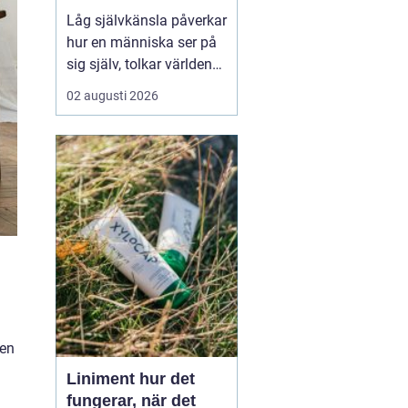
Låg självkänsla påverkar
hur en människa ser på
sig själv, tolkar världen
och tar beslut i
02 augusti 2026
vardagen. Många lever
med en inre känsla av
att aldrig vara riktigt
tillräckliga, även om allt
...
 en
Liniment hur det
fungerar, när det