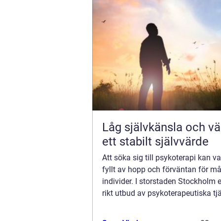
Låg självkänsla och väg
ett stabilt självvärde
Att söka sig till psykoterapi kan va
fyllt av hopp och förväntan för m
individer. I storstaden Stockholm e
rikt utbud av psykoterapeutiska tjä
att möta behovet av mental h&aum