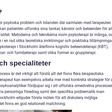
?
ör psykiska problem och lidanden där samtalen med terapeuten
an patienten utforska sina tankar, känslor och beteenden för at
valitet. Metoderna och teknikerna inom psykoterapi är många, o
i en rad olika teoretiska inriktningar och praktiska tillämpninga
oterapi i Stockholm återfinns kognitiv beteendeterapi (KBT),
ar- och familjeterapi samt olika former av gruppterapi.
ch specialiteter
ss är det viktigt att förstå att det finns flera terapeutiska
-terapeut kan exempelvis arbeta mer med konkreta strategier för 
psykoanalytiker fördjupar sig i att utforska omedvetna processer
ens personliga föredrag samt den specifika problematik man
ockholm erbjuder första möten för att diskutera möjliga
et finns en god relationell matchning.