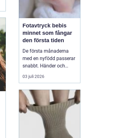
Fotavtryck bebis
minnet som fångar
den första tiden
De första månaderna
med en nyfödd passerar
snabbt. Händer och
fötter som är mindre än
03 juli 2026
någon kunnat föreställa
sig, veck i huden som
bara finns just nu och ett
lugn som ofta märks
först i efterhand. Många
föräldrar vill spara något
mer än foton, något...