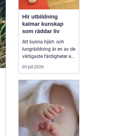
Hlr utbildning
kalmar kunskap
som räddar liv
Att kunna hjärt- och
lungräddning är en av de
viktigaste färdigheter en
människa kan ha. Varje
03 juli 2026
år drabbas tusentals
personer i Sverige av
plötsligt hjärtstopp,
luftvägsstopp eller andra
akuta tillstånd. Den som
står bredvid har ofta
bara sekunder på ...