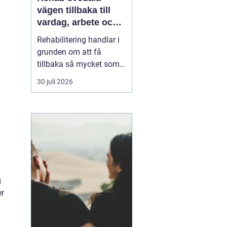
vägen tillbaka till
vardag, arbete och
ett aktivt liv
Rehabilitering handlar i
grunden om att få
tillbaka så mycket som
möjligt av styrka,
30 juli 2026
rörlighet och ork efter
skada, sjukdom eller
långvariga besvär. I
Svedala märks ett
växande behov av
samlad, trygg och
lättillgänglig vård inom
rehab där fysioterap...
g
er