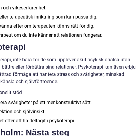
n och yrkeserfarenhet.
 eller terapeutisk inriktning som kan passa dig.
 känna efter om terapeuten känns rätt för dig.
erapeut om du inte känner att relationen fungerar.
terapi
rapi, inte bara för de som upplever akut psykisk ohälsa utan
a bättre eller förbättra sina relationer. Psykoterapi kan även erbj
ättrad förmåga att hantera stress och svårigheter, minskad
känsla och självförtroende.
nellt stöd
era svårigheter på ett mer konstruktivt sätt.
ktion och självinsikt.
 efter att ha deltagit i psykoterapi.
kholm: Nästa steg