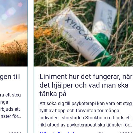
en till
Liniment hur det fungerar, när
det hjälper och vad man ska
tänka på
ra ett steg
ånga
Att söka sig till psykoterapi kan vara ett steg
rbjuds ett
fyllt av hopp och förväntan för många
nster för
individer. I storstaden Stockholm erbjuds ett
...
rikt utbud av psykoterapeutiska tjänster för
att möta behovet av mental h&aum...