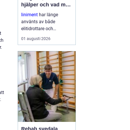
hjälper och vad man
ska tänka på
liniment
har länge
använts av både
elitidrottare och
t
vardagsmotionärer för
01 augusti 2026
ch
att lindra stelhet, värk
r.
och trötta muskler. I dag
finns moderna, mer
skonsamma produkter
som kombinerar klassisk
funktion med ny
forskning. ...
att
.
Rehab svedala