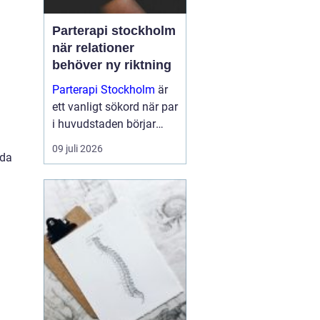
Parterapi stockholm
när relationer
behöver ny riktning
Parterapi Stockholm
är
ett vanligt sökord när par
i huvudstaden börjar
känna att något inte
09 juli 2026
uda
längre fungerar som
förut i relationens
vardag. Många upplever
återkommande bråk,
tystnad eller en känsla
av att...