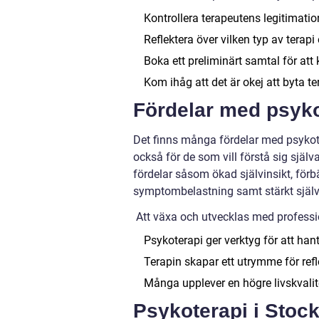
Kontrollera terapeutens legitimatio
Reflektera över vilken typ av terapi
Boka ett preliminärt samtal för att
Kom ihåg att det är okej att byta t
Fördelar med psyko
Det finns många fördelar med psykote
också för de som vill förstå sig själv
fördelar såsom ökad självinsikt, förb
symptombelastning samt stärkt själv
Att växa och utvecklas med professio
Psykoterapi ger verktyg för att hant
Terapin skapar ett utrymme för refle
Många upplever en högre livskvalitet
Psykoterapi i Stoc