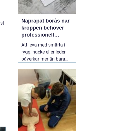
Naprapat borås när
st
kroppen behöver
professionell
manuell behandling
Att leva med smärta i
rygg, nacke eller leder
påverkar mer än bara
kroppen. Sömnen blir
sämre, humöret sjunker
och vardagssaker som
att bära matkassar eller
leka med barnen känns
tunga. Här kan en
03 juli
2026