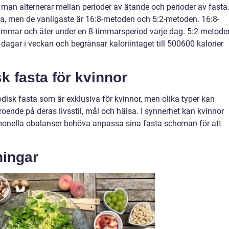
r man alternerar mellan perioder av ätande och perioder av fasta
sta, men de vanligaste är 16:8-metoden och 5:2-metoden. 16:8-
timmar och äter under en 8-timmarsperiod varje dag. 5:2-metode
dagar i veckan och begränsar kaloriintaget till 500600 kalorier
sk fasta för kvinnor
iodisk fasta som är exklusiva för kvinnor, men olika typer kan
roende på deras livsstil, mål och hälsa. I synnerhet kan kvinnor
monella obalanser behöva anpassa sina fasta scheman för att
ningar