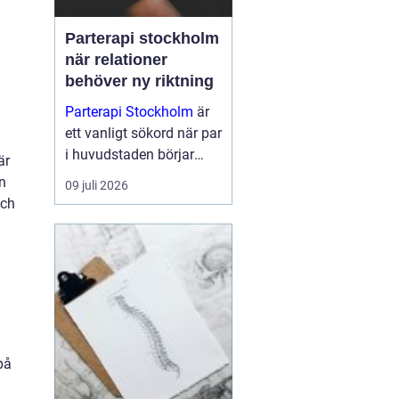
Parterapi stockholm
när relationer
behöver ny riktning
Parterapi Stockholm
är
ett vanligt sökord när par
i huvudstaden börjar
är
känna att något inte
n
09 juli 2026
längre fungerar som
och
förut i relationens
vardag. Många upplever
återkommande bråk,
tystnad eller en känsla
av att...
på