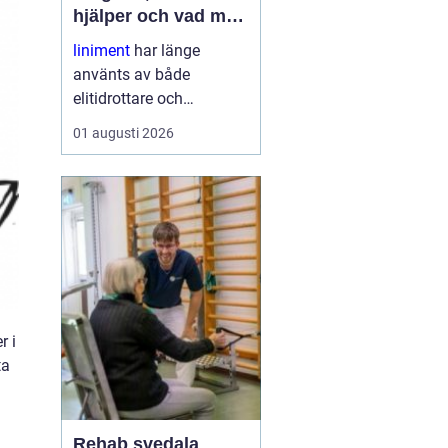
hjälper och vad man
ska tänka på
liniment
har länge
använts av både
elitidrottare och
vardagsmotionärer för
01 augusti 2026
att lindra stelhet, värk
och trötta muskler. I dag
finns moderna, mer
skonsamma produkter
som kombinerar klassisk
funktion med ny
forskning. ...
r i
ta
Rehab svedala