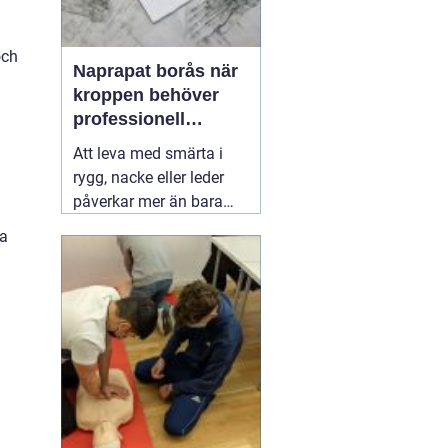
och
Naprapat borås när
kroppen behöver
professionell
manuell behandling
.
Att leva med smärta i
rygg, nacke eller leder
påverkar mer än bara
kroppen. Sömnen blir
ka
sämre, humöret sjunker
och vardagssaker som
att bära matkassar eller
leka med barnen känns
tunga. Här kan en
03 juli
2026