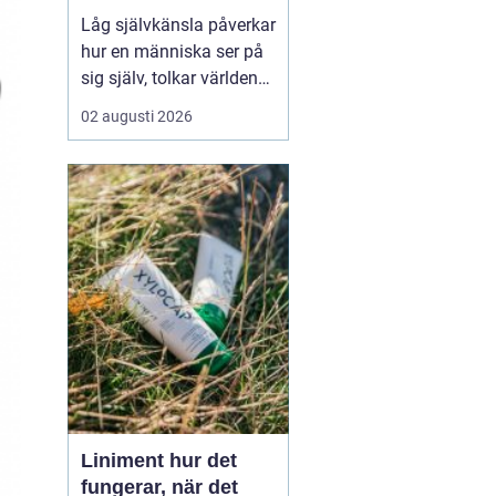
Låg självkänsla påverkar
hur en människa ser på
sig själv, tolkar världen
och tar beslut i
02 augusti 2026
vardagen. Många lever
med en inre känsla av
att aldrig vara riktigt
tillräckliga, även om allt
...
Liniment hur det
fungerar, när det