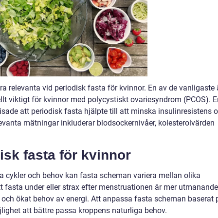
a relevanta vid periodisk fasta för kvinnor. En av de vanligaste 
llt viktigt för kvinnor med polycystiskt ovariesyndrom (PCOS). E
ade att periodisk fasta hjälpte till att minska insulinresistens 
vanta mätningar inkluderar blodsockernivåer, kolesterolvärden
disk fasta för kvinnor
a cykler och behov kan fasta scheman variera mellan olika
tt fasta under eller strax efter menstruationen är mer utmanande
 och ökat behov av energi. Att anpassa fasta scheman baserat 
ighet att bättre passa kroppens naturliga behov.