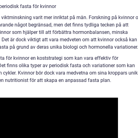
periodisk fasta för kvinnor
h viktminskning varit mer inriktat på män. Forskning på kvinnor 
farande något begränsad, men det finns tydliga tecken på att
vinnor som hjälper till att förbättra hormonbalansen, minska
Det är dock viktigt att vara medveten om att kvinnor också kan
asta på grund av deras unika biologi och hormonella variationer
a för kvinnor en koststrategi som kan vara effektiv för
et finns olika typer av periodisk fasta och variationer som kan
h cykler. Kvinnor bör dock vara medvetna om sina kroppars uni
en nutritionist för att skapa en anpassad fasta plan.