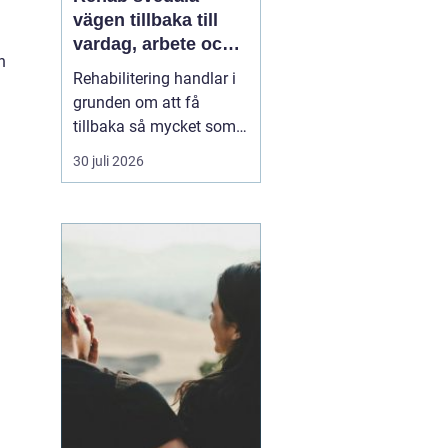
.
vägen tillbaka till
vardag, arbete och
n
ett aktivt liv
Rehabilitering handlar i
grunden om att få
tillbaka så mycket som
möjligt av styrka,
30 juli 2026
rörlighet och ork efter
skada, sjukdom eller
långvariga besvär. I
Svedala märks ett
växande behov av
samlad, trygg och
lättillgänglig vård inom
rehab där fysioterap...