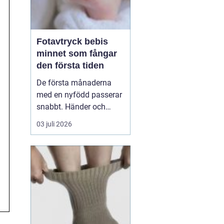
Fotavtryck bebis
minnet som fångar
den första tiden
De första månaderna
med en nyfödd passerar
snabbt. Händer och
fötter som är mindre än
03 juli 2026
någon kunnat föreställa
sig, veck i huden som
bara finns just nu och ett
lugn som ofta märks
först i efterhand. Många
föräldrar vill spara något
mer än foton, något...