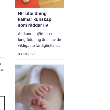
Hlr utbildning
kalmar kunskap
som räddar liv
Att kunna hjärt- och
lungräddning är en av de
viktigaste färdigheter en
människa kan ha. Varje
03 juli 2026
år drabbas tusentals
ast
personer i Sverige av
a
plötsligt hjärtstopp,
ov.
luftvägsstopp eller andra
akuta tillstånd. Den som
står bredvid har ofta
bara sekunder på ...