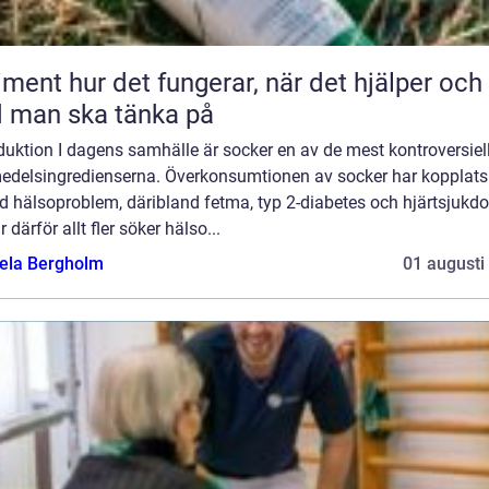
 fungerar, när det hjälper och
 man ska tänka på
duktion I dagens samhälle är socker en av de mest kontroversiel
edelsingredienserna. Överkonsumtionen av socker har kopplats t
d hälsoproblem, däribland fetma, typ 2-diabetes och hjärtsjukd
r därför allt fler söker hälso...
ela Bergholm
01 augusti