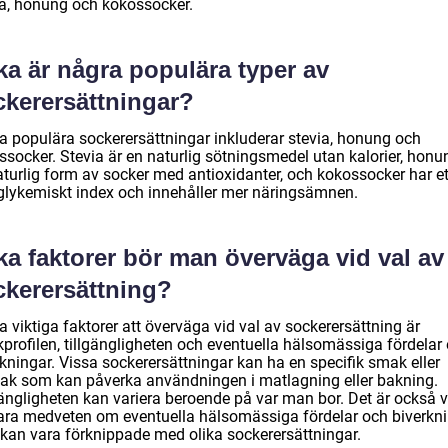
ia, honung och kokossocker.
ka är några populära typer av
ckerersättningar?
a populära sockerersättningar inkluderar stevia, honung och
ssocker. Stevia är en naturlig sötningsmedel utan kalorier, honu
aturlig form av socker med antioxidanter, och kokossocker har et
 glykemiskt index och innehåller mer näringsämnen.
ka faktorer bör man överväga vid val av
ckerersättning?
 viktiga faktorer att överväga vid val av sockerersättning är
rofilen, tillgängligheten och eventuella hälsomässiga fördelar e
kningar. Vissa sockerersättningar kan ha en specifik smak eller
ak som kan påverka användningen i matlagning eller bakning.
ängligheten kan variera beroende på var man bor. Det är också vi
vara medveten om eventuella hälsomässiga fördelar och biverkn
kan vara förknippade med olika sockerersättningar.