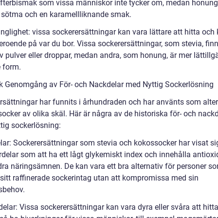
 efterbismak som vissa människor inte tycker om, medan honung
g sötma och en karamellliknande smak.
änglighet: vissa sockerersättningar kan vara lättare att hitta och
roende på var du bor. Vissa sockerersättningar, som stevia, finn
v pulver eller droppar, medan andra, som honung, är mer lättillgä
e form.
sk Genomgång av För- och Nackdelar med Nyttig Sockerlösning
sättningar har funnits i århundraden och har använts som alterna
socker av olika skäl. Här är några av de historiska för- och nack
tig sockerlösning:
elar: Sockerersättningar som stevia och kokossocker har visat si
delar som att ha ett lågt glykemiskt index och innehålla antioxi
dra näringsämnen. De kan vara ett bra alternativ för personer so
sitt raffinerade sockerintag utan att kompromissa med sin
sbehov.
elar: Vissa sockerersättningar kan vara dyra eller svåra att hitt