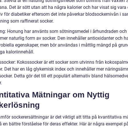
ia: Stevia är en naturlig sötningsmedel som utvinns från växten 
na. Det är sött utan att ha några kalorier och har visat sig vara 
tiv för diabetiker eftersom det inte påverkar blodsockernivån i 
ning som raffinerat socker.
ng: Honung har använts som sötningsmedel i århundraden och
 mer naturlig form av socker. Den innehåller antioxidanter och h
robiella egenskaper, men bör användas i måttlig mängd på grun
ga kaloriinnehåll.
ssocker: Kokossocker är ett socker som utvinns från kokospalm
. Det har en låg glykemisk index och innehåller mer näringsäm
socker. Detta gör det till ett populärt alternativ bland hälsomedv
r.
titativa Mätningar om Nyttig
kerlösning
ämför sockerersättningar är det viktigt att titta på kvantitativa 
få en bättre förståelse för deras effekter. Här är några exempel p