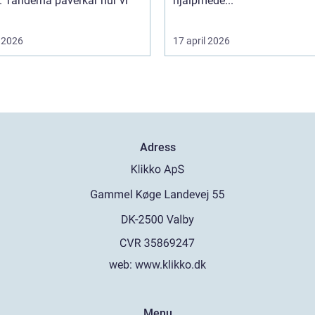
. Tänderna påverkar hur vi
hjälpmede...
 2026
17 april 2026
Adress
web:
www.klikko.dk
Menu