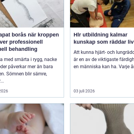
 borås när kroppen
Hlr utbildning kalmar
ver professionell
kunskap som räddar liv
ell behandling
Att kunna hjärt- och lungräd
va med smärta i rygg, nacke
är en av de viktigaste färdig
leder påverkar mer än bara
en människa kan ha. Varje år 
en. Sömnen blir sämre,
..
 2026
03 juli 2026