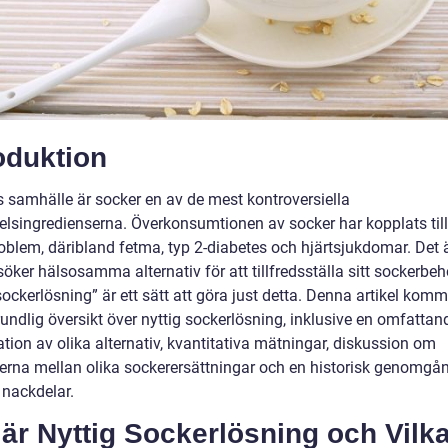
oduktion
s samhälle är socker en av de mest kontroversiella
elsingredienserna. Överkonsumtionen av socker har kopplats till
oblem, däribland fetma, typ 2-diabetes och hjärtsjukdomar. Det ä
r söker hälsosamma alternativ för att tillfredsställa sitt sockerbe
sockerlösning” är ett sätt att göra just detta. Denna artikel komm
undlig översikt över nyttig sockerlösning, inklusive en omfattan
tion av olika alternativ, kvantitativa mätningar, diskussion om
derna mellan olika sockerersättningar och en historisk genomgå
 nackdelar.
är Nyttig Sockerlösning och Vilk