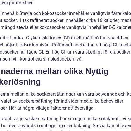
tiva jämförelser:
iinnehåll: Stevia och kokossocker innehåller vanligtvis färre kalo
at socker. 1 tsk raffinerat socker innehåller cirka 16 kalorier, med
ängd stevia eller kokossocker vanligtvis innehåller 0-5 kalorier
miskt index: Glykemiskt index (GI) är ett mått på hur snabbt en
l höjer blodsockernivån. Raffinerat socker har ett högt GI, meda
ssocker har lägre GI. En hög GI kan vara skadligt för diabetiker
 som vill kontrollera sin blodsockernivå.
lnaderna mellan olika Nyttig
kerlösning
derna mellan olika sockerersättningar kan vara betydande och k
valet av sockerersättning för individer med olika behov eller
ser. Här är några viktiga faktorer att överväga:
rofil: varje sockerersättning har sin egen unika smakprofil, vilk
 hur den används i matlagning eller bakning. Stevia kan till exe