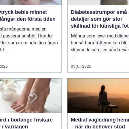
ryck bebis minnet
Diabetesstrumpor små
ångar den första tiden
detaljer som gör stor
skillnad för känsliga föt
rsta månaderna med en
d passerar snabbt. Händer
Många som lever med diabet
ötter som är mindre än någon
hur sårbara fötterna kan bli.
 f...
skavande söm, en hård resår 
...
 2026
03 juli 2026
 i borlänge friskare
Medial vägledning hemi
r i vardagen
– när du behöver stöd