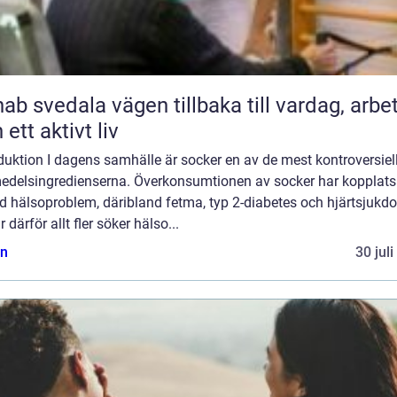
ala vägen tillbaka till vardag, arbete
 ett aktivt liv
duktion I dagens samhälle är socker en av de mest kontroversiel
edelsingredienserna. Överkonsumtionen av socker har kopplats t
d hälsoproblem, däribland fetma, typ 2-diabetes och hjärtsjukd
r därför allt fler söker hälso...
n
30 jul