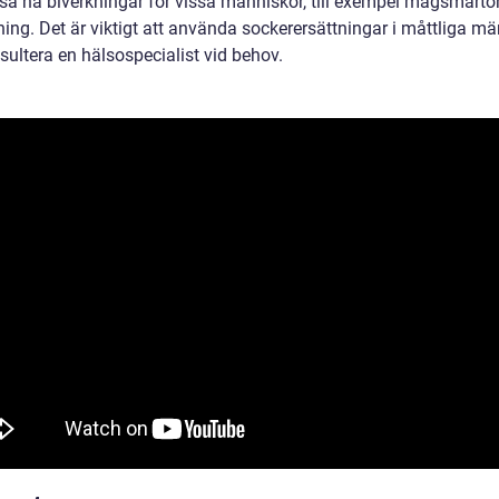
så ha biverkningar för vissa människor, till exempel magsmärtor 
ning. Det är viktigt att använda sockerersättningar i måttliga m
sultera en hälsospecialist vid behov.