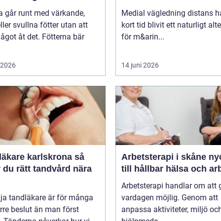
 går runt med värkande,
Medial vägledning distans h
eller svullna fötter utan att
kort tid blivit ett naturligt alt
ågot åt det. Fötterna bär
för m&arin...
i 2026
14 juni 2026
äkare karlskrona så
Arbetsterapi i skåne nyckeln
r du rätt tandvård nära
till hållbar hälsa och ar
Arbetsterapi handlar om att 
lja tandläkare är för många
vardagen möjlig. Genom att
örre beslut än man först
anpassa aktiviteter, miljö oc