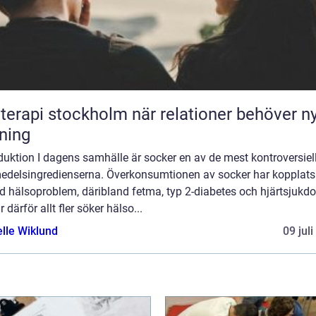
pi stockholm när relationer behöver ny
tning
duktion I dagens samhälle är socker en av de mest kontroversiel
edelsingredienserna. Överkonsumtionen av socker har kopplats t
d hälsoproblem, däribland fetma, typ 2-diabetes och hjärtsjukd
r därför allt fler söker hälso...
elle Wiklund
09 jul