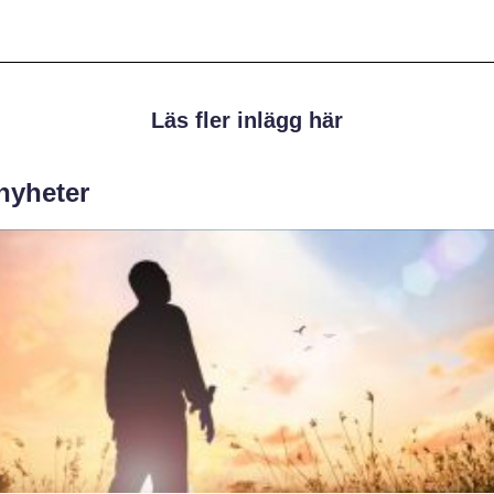
Läs fler inlägg här
 nyheter