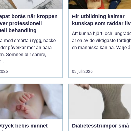
 borås när kroppen
Hlr utbildning kalmar
ver professionell
kunskap som räddar liv
ell behandling
Att kunna hjärt- och lungräd
va med smärta i rygg, nacke
är en av de viktigaste färdig
leder påverkar mer än bara
en människa kan ha. Varje år 
en. Sömnen blir sämre,
..
 2026
03 juli 2026
ryck bebis minnet
Diabetesstrumpor små