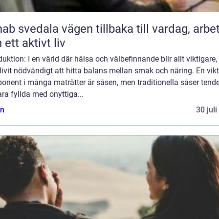
ala vägen tillbaka till vardag, arbete
 ett aktivt liv
duktion: I en värld där hälsa och välbefinnande blir allt viktigare,
livit nödvändigt att hitta balans mellan smak och näring. En vikt
onent i många maträtter är såsen, men traditionella såser tende
ara fyllda med onyttiga...
n
30 jul