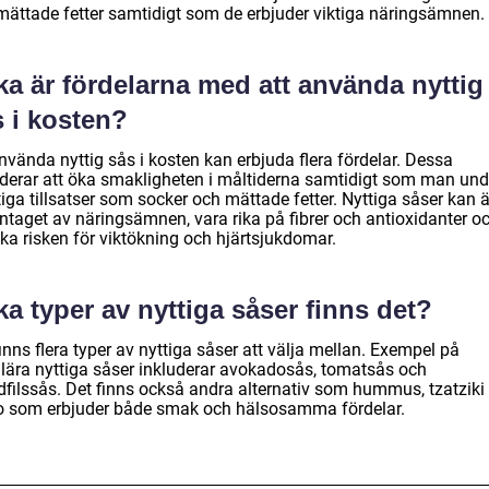
mättade fetter samtidigt som de erbjuder viktiga näringsämnen.
ka är fördelarna med att använda nyttig
s i kosten?
nvända nyttig sås i kosten kan erbjuda flera fördelar. Dessa
uderar att öka smakligheten i måltiderna samtidigt som man und
iga tillsatser som socker och mättade fetter. Nyttiga såser kan 
intaget av näringsämnen, vara rika på fibrer och antioxidanter o
ka risken för viktökning och hjärtsjukdomar.
ka typer av nyttiga såser finns det?
inns flera typer av nyttiga såser att välja mellan. Exempel på
lära nyttiga såser inkluderar avokadosås, tomatsås och
dfilssås. Det finns också andra alternativ som hummus, tzatziki
o som erbjuder både smak och hälsosamma fördelar.