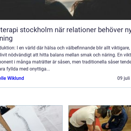
pi stockholm när relationer behöver ny
tning
duktion: I en värld där hälsa och välbefinnande blir allt viktigare,
livit nödvändigt att hitta balans mellan smak och näring. En vikt
onent i många maträtter är såsen, men traditionella såser tende
ara fyllda med onyttiga...
elle Wiklund
09 jul