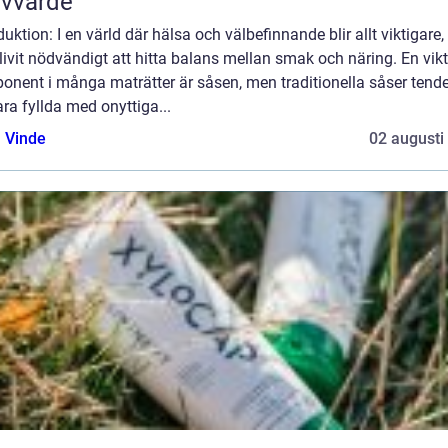
lvvärde
duktion: I en värld där hälsa och välbefinnande blir allt viktigare,
livit nödvändigt att hitta balans mellan smak och näring. En vikt
onent i många maträtter är såsen, men traditionella såser tende
ara fyllda med onyttiga...
 Vinde
02 augusti