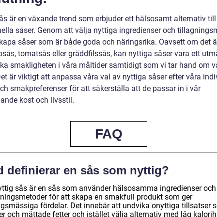
ås är en växande trend som erbjuder ett hälsosamt alternativ till
nella såser. Genom att välja nyttiga ingredienser och tillagning
skapa såser som är både goda och näringsrika. Oavsett om det ä
ås, tomatsås eller gräddfilssås, kan nyttiga såser vara ett utmä
 öka smakligheten i våra måltider samtidigt som vi tar hand om v
et är viktigt att anpassa våra val av nyttiga såser efter våra indi
h smakpreferenser för att säkerställa att de passar in i vår
ande kost och livsstil.
FAQ
 definierar en sås som nyttig?
yttig sås är en sås som använder hälsosamma ingredienser och
agningsmetoder för att skapa en smakfull produkt som ger
ngsmässiga fördelar. Det innebär att undvika onyttiga tillsatser
r och mättade fetter och istället välja alternativ med låg kalorih