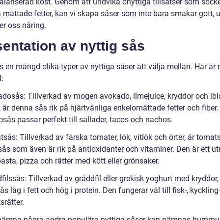
 balanserad kost. Genom att undvika onyttiga tillsatser som sock
 mättade fetter, kan vi skapa såser som inte bara smakar gott, 
er oss näring.
entation av nyttig sås
s en mängd olika typer av nyttiga såser att välja mellan. Här är
:
adosås: Tillverkad av mogen avokado, limejuice, kryddor och ib
 är denna sås rik på hjärtvänliga enkelomättade fetter och fiber.
sås passar perfekt till sallader, tacos och nachos.
sås: Tillverkad av färska tomater, lök, vitlök och örter, är tomat
 sås som även är rik på antioxidanter och vitaminer. Den är ett u
pasta, pizza och rätter med kött eller grönsaker.
filssås: Tillverkad av gräddfil eller grekisk yoghurt med kryddor,
s låg i fett och hög i protein. Den fungerar väl till fisk-, kyckling-,
rätter.
 nämna några andra populära nyttiga såser kan nämnas hummu