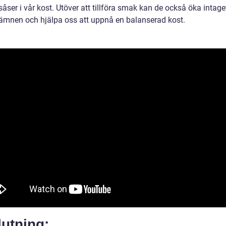
såser i vår kost. Utöver att tillföra smak kan de också öka intage
ämnen och hjälpa oss att uppnå en balanserad kost.
utning: