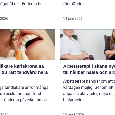
ågot åt det. Fötterna bär
för m&arin...
i 2026
14 juni 2026
äkare karlskrona så
Arbetsterapi i skåne nyckeln
r du rätt tandvård nära
till hållbar hälsa och ar
Arbetsterapi handlar om att 
lja tandläkare är för många
vardagen möjlig. Genom att
örre beslut än man först
anpassa aktiviteter, miljö oc
. Tänderna påverkar hur vi
hjälpmede...
 2026
17 april 2026