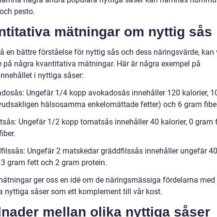
 och pesto.
titativa mätningar om nyttig sås
få en bättre förståelse för nyttig sås och dess näringsvärde, kan v
 på några kvantitativa mätningar. Här är några exempel på
nnehållet i nyttiga såser:
dosås: Ungefär 1/4 kopp avokadosås innehåller 120 kalorier, 
uvudsakligen hälsosamma enkelomättade fetter) och 6 gram fiber
sås: Ungefär 1/2 kopp tomatsås innehåller 40 kalorier, 0 gram f
iber.
filssås: Ungefär 2 matskedar gräddfilssås innehåller ungefär 4
, 3 gram fett och 2 gram protein.
ätningar ger oss en idé om de näringsmässiga fördelarna med 
 nyttiga såser som ett komplement till vår kost.
lnader mellan olika nyttiga såser