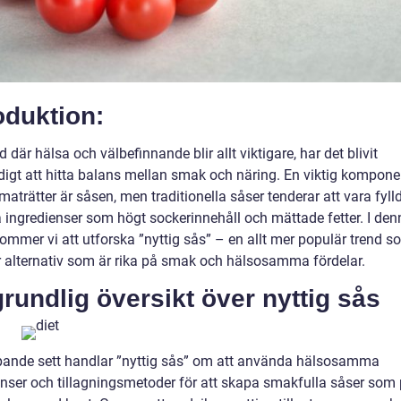
oduktion:
ld där hälsa och välbefinnande blir allt viktigare, har det blivit
igt att hitta balans mellan smak och näring. En viktig komponen
aträtter är såsen, men traditionella såser tenderar att vara fyl
a ingredienser som högt sockerinnehåll och mättade fetter. I den
kommer vi att utforska ”nyttig sås” – en allt mer populär trend 
r alternativ som är rika på smak och hälsosamma fördelar.
rundlig översikt över nyttig sås
pande sett handlar ”nyttig sås” om att använda hälsosamma
enser och tillagningsmetoder för att skapa smakfulla såser som