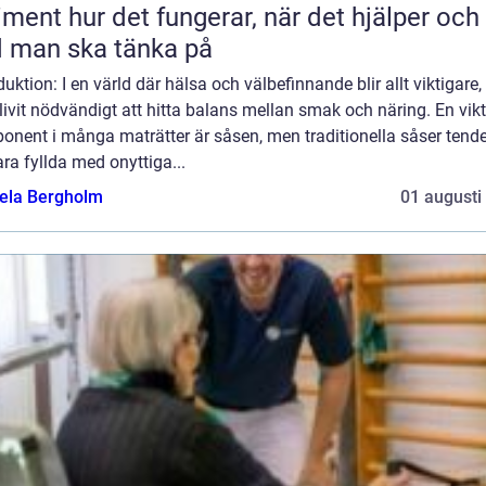
 fungerar, när det hjälper och
 man ska tänka på
duktion: I en värld där hälsa och välbefinnande blir allt viktigare,
livit nödvändigt att hitta balans mellan smak och näring. En vikt
onent i många maträtter är såsen, men traditionella såser tende
ara fyllda med onyttiga...
ela Bergholm
01 augusti