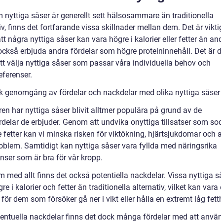
 nyttiga såser är generellt sett hälsosammare än traditionella
iv, finns det fortfarande vissa skillnader mellan dem. Det är viktig
tt några nyttiga såser kan vara högre i kalorier eller fetter än a
också erbjuda andra fördelar som högre proteininnehåll. Det är d
att välja nyttiga såser som passar våra individuella behov och
ferenser.
sk genomgång av fördelar och nackdelar med olika nyttiga såser
en har nyttiga såser blivit alltmer populära på grund av de
rdelar de erbjuder. Genom att undvika onyttiga tillsatser som so
 fetter kan vi minska risken för viktökning, hjärtsjukdomar och 
oblem. Samtidigt kan nyttiga såser vara fyllda med näringsrika
nser som är bra för vår kropp.
 med allt finns det också potentiella nackdelar. Vissa nyttiga s
re i kalorier och fetter än traditionella alternativ, vilket kan vara
för dem som försöker gå ner i vikt eller hålla en extremt låg fett
ventuella nackdelar finns det dock många fördelar med att anvä