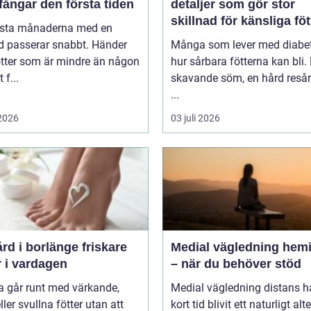
ångar den första tiden
detaljer som gör stor
skillnad för känsliga föt
rsta månaderna med en
d passerar snabbt. Händer
Många som lever med diabet
ötter som är mindre än någon
hur sårbara fötterna kan bli.
 f...
skavande söm, en hård resår 
...
 2026
03 juli 2026
 i borlänge friskare
Medial vägledning hemi
r i vardagen
– när du behöver stöd
 går runt med värkande,
Medial vägledning distans h
eller svullna fötter utan att
kort tid blivit ett naturligt alt