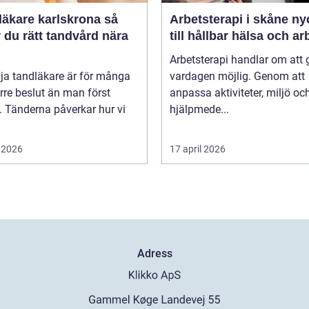
äkare karlskrona så
Arbetsterapi i skåne nyckeln
r du rätt tandvård nära
till hållbar hälsa och ar
Arbetsterapi handlar om att 
lja tandläkare är för många
vardagen möjlig. Genom att
örre beslut än man först
anpassa aktiviteter, miljö oc
. Tänderna påverkar hur vi
hjälpmede...
 2026
17 april 2026
Adress