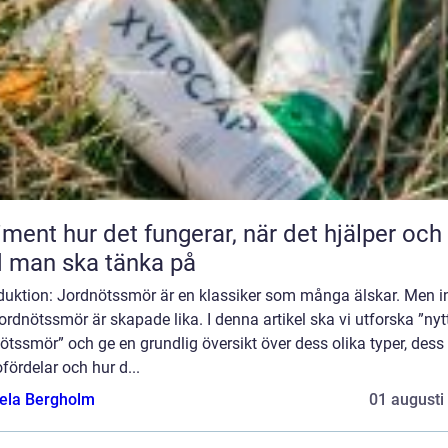
 fungerar, när det hjälper och
 man ska tänka på
oduktion: Jordnötssmör är en klassiker som många älskar. Men i
jordnötssmör är skapade lika. I denna artikel ska vi utforska ”nyt
ötssmör” och ge en grundlig översikt över dess olika typer, dess
fördelar och hur d...
ela Bergholm
01 augusti