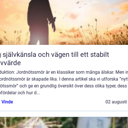
 självkänsla och vägen till ett stabilt
lvvärde
oduktion: Jordnötssmör är en klassiker som många älskar. Men i
jordnötssmör är skapade lika. I denna artikel ska vi utforska ”nyt
ötssmör” och ge en grundlig översikt över dess olika typer, dess
fördelar och hur d...
 Vinde
02 augusti