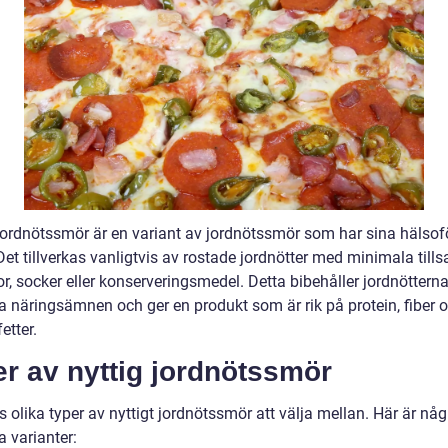
 jordnötssmör är en variant av jordnötssmör som har sina hälsofö
Det tillverkas vanligtvis av rostade jordnötter med minimala tillsa
r, socker eller konserveringsmedel. Detta bibehåller jordnöttern
ga näringsämnen och ger en produkt som är rik på protein, fiber 
etter.
r av nyttig jordnötssmör
s olika typer av nyttigt jordnötssmör att välja mellan. Här är någ
 varianter: