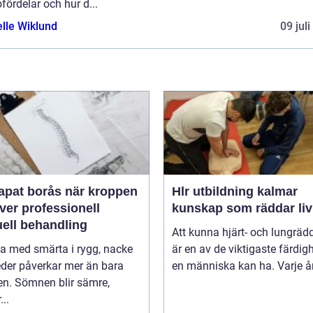
fördelar och hur d...
elle Wiklund
09 jul
 borås när kroppen
Hlr utbildning kalmar
ver professionell
kunskap som räddar liv
ell behandling
Att kunna hjärt- och lungräd
va med smärta i rygg, nacke
är en av de viktigaste färdig
leder påverkar mer än bara
en människa kan ha. Varje år 
en. Sömnen blir sämre,
..