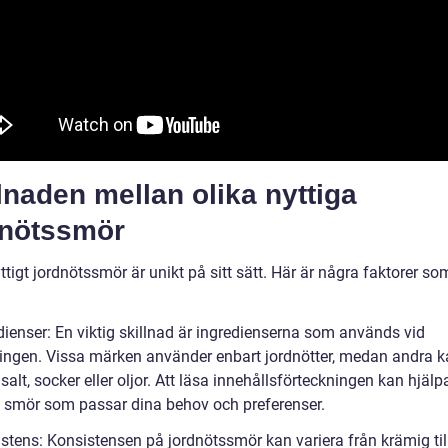
lnaden mellan olika nyttiga
dnötssmör
ttigt jordnötssmör är unikt på sitt sätt. Här är några faktorer som
dienser: En viktig skillnad är ingredienserna som används vid
kningen. Vissa märken använder enbart jordnötter, medan andra 
a salt, socker eller oljor. Att läsa innehållsförteckningen kan hjälp
tt smör som passar dina behov och preferenser.
istens: Konsistensen på jordnötssmör kan variera från krämig til