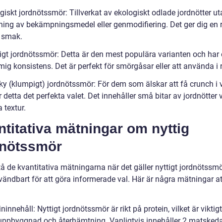
giskt jordnötssmör: Tillverkat av ekologiskt odlade jordnötter u
ing av bekämpningsmedel eller genmodifiering. Det ger dig en 
g smak.
igt jordnötssmör: Detta är den mest populära varianten och har 
ig konsistens. Det är perfekt för smörgåsar eller att använda i 
ky (klumpigt) jordnötssmör: För dem som älskar att få crunch i 
 detta det perfekta valet. Det innehåller små bitar av jordnötter v
a textur.
titativa mätningar om nyttig
dnötssmör
tå de kvantitativa mätningarna när det gäller nyttigt jordnötssm
vändbart för att göra informerade val. Här är några mätningar a
ininnehåll: Nyttigt jordnötssmör är rikt på protein, vilket är viktigt
ppbyggnad och återhämtning. Vanligtvis innehåller 2 matsked