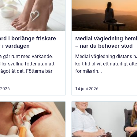
 i borlänge friskare
Medial vägledning hemi
r i vardagen
– när du behöver stöd
 går runt med värkande,
Medial vägledning distans h
eller svullna fötter utan att
kort tid blivit ett naturligt alt
ågot åt det. Fötterna bär
för m&arin...
i 2026
14 juni 2026