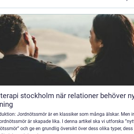
pi stockholm när relationer behöver ny
tning
oduktion: Jordnötssmör är en klassiker som många älskar. Men i
jordnötssmör är skapade lika. I denna artikel ska vi utforska ”nyt
ötssmör” och ge en grundlig översikt över dess olika typer, dess