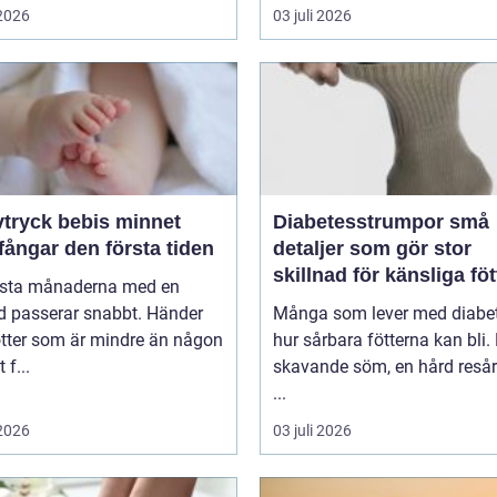
 2026
03 juli 2026
ryck bebis minnet
Diabetesstrumpor små
ångar den första tiden
detaljer som gör stor
skillnad för känsliga föt
rsta månaderna med en
d passerar snabbt. Händer
Många som lever med diabet
ötter som är mindre än någon
hur sårbara fötterna kan bli.
 f...
skavande söm, en hård resår 
...
 2026
03 juli 2026