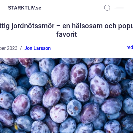
STARKTLIV.
se
ttig jordnötssmör – en hälsosam och popu
favorit
red
ber 2023
Jon Larsson