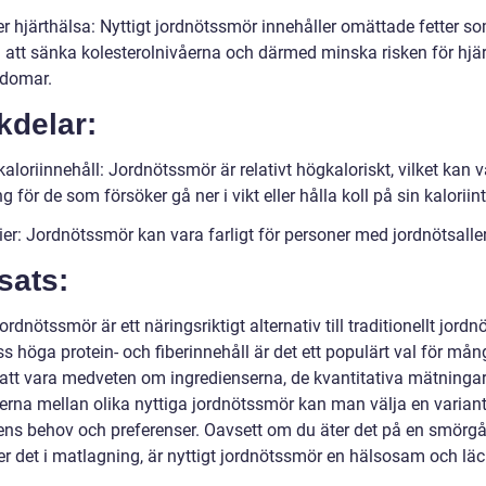
er hjärthälsa: Nyttigt jordnötssmör innehåller omättade fetter s
ll att sänka kolesterolnivåerna och därmed minska risken för hjär
kdomar.
kdelar:
aloriinnehåll: Jordnötssmör är relativt högkaloriskt, vilket kan 
 för de som försöker gå ner i vikt eller hålla koll på sin kaloriin
ier: Jordnötssmör kan vara farligt för personer med jordnötsaller
sats:
jordnötssmör är ett näringsriktigt alternativ till traditionellt jord
 höga protein- och fiberinnehåll är det ett populärt val för mån
tt vara medveten om ingredienserna, de kvantitativa mätninga
derna mellan olika nyttiga jordnötssmör kan man välja en varian
ens behov och preferenser. Oavsett om du äter det på en smörgås
r det i matlagning, är nyttigt jordnötssmör en hälsosam och läc