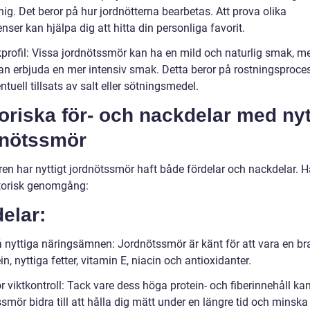
ig. Det beror på hur jordnötterna bearbetas. Att prova olika
nser kan hjälpa dig att hitta din personliga favorit.
profil: Vissa jordnötssmör kan ha en mild och naturlig smak, 
an erbjuda en mer intensiv smak. Detta beror på rostningsproce
entuell tillsats av salt eller sötningsmedel.
oriska för- och nackdelar med nyt
dnötssmör
ren har nyttigt jordnötssmör haft både fördelar och nackdelar. H
storisk genomgång:
elar:
å nyttiga näringsämnen: Jordnötssmör är känt för att vara en bra
tein, nyttiga fetter, vitamin E, niacin och antioxidanter.
r viktkontroll: Tack vare dess höga protein- och fiberinnehåll kan
smör bidra till att hålla dig mätt under en längre tid och minska