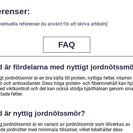
erenser:
entuella referenser du använt för att skriva artikeln]
FAQ
d är fördelarna med nyttigt jordnötssm
gt jordnötssmör är en bra källa till protein, nyttiga fetter, vitamin 
n och antioxidanter. Dess höga protein- och fiberinnehåll kan hj
 med viktkontroll och det kan också stödja hjärthälsan genom sin
ade fetter.
d är nyttig jordnötssmör?
ig jordnötssmör är en variant av jordnötssmör som tillverkas av
de jordnötter med minimala tillsatser, vilket bibehåller dess