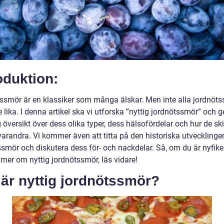
oduktion:
ssmör är en klassiker som många älskar. Men inte alla jordnöts
lika. I denna artikel ska vi utforska ”nyttig jordnötssmör” och g
 översikt över dess olika typer, dess hälsofördelar och hur de skil
varandra. Vi kommer även att titta på den historiska utvecklinge
ssmör och diskutera dess för- och nackdelar. Så, om du är nyfike
 mer om nyttig jordnötssmör, läs vidare!
är nyttig jordnötssmör?