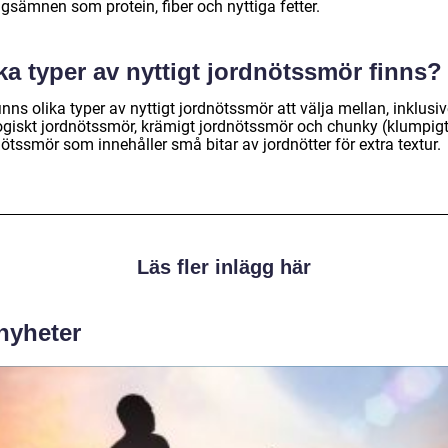
gsämnen som protein, fiber och nyttiga fetter.
ka typer av nyttigt jordnötssmör finns?
inns olika typer av nyttigt jordnötssmör att välja mellan, inklusi
ogiskt jordnötssmör, krämigt jordnötssmör och chunky (klumpigt
ötssmör som innehåller små bitar av jordnötter för extra textur.
Läs fler inlägg här
 nyheter