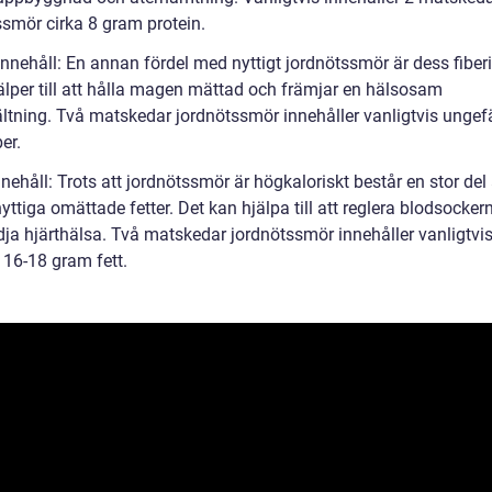
ssmör cirka 8 gram protein.
innehåll: En annan fördel med nyttigt jordnötssmör är dess fiber
jälper till att hålla magen mättad och främjar en hälsosam
tning. Två matskedar jordnötssmör innehåller vanligtvis ungef
er.
nnehåll: Trots att jordnötssmör är högkaloriskt består en stor del
nyttiga omättade fetter. Det kan hjälpa till att reglera blodsocker
dja hjärthälsa. Två matskedar jordnötssmör innehåller vanligtvi
 16-18 gram fett.