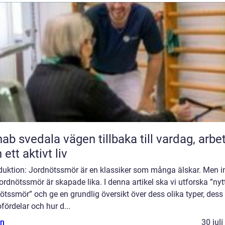
ala vägen tillbaka till vardag, arbete
 ett aktivt liv
oduktion: Jordnötssmör är en klassiker som många älskar. Men i
jordnötssmör är skapade lika. I denna artikel ska vi utforska ”nyt
ötssmör” och ge en grundlig översikt över dess olika typer, dess
fördelar och hur d...
n
30 jul