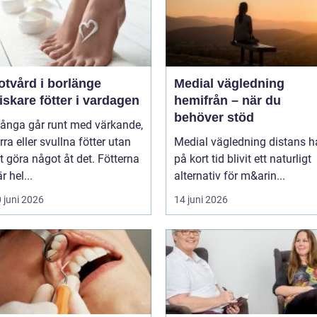
otvård i borlänge
Medial vägledning
riskare fötter i vardagen
hemifrån – när du
behöver stöd
ånga går runt med värkande,
rra eller svullna fötter utan
Medial vägledning distans h
t göra något åt det. Fötterna
på kort tid blivit ett naturligt
r hel...
alternativ för m&arin...
 juni 2026
14 juni 2026