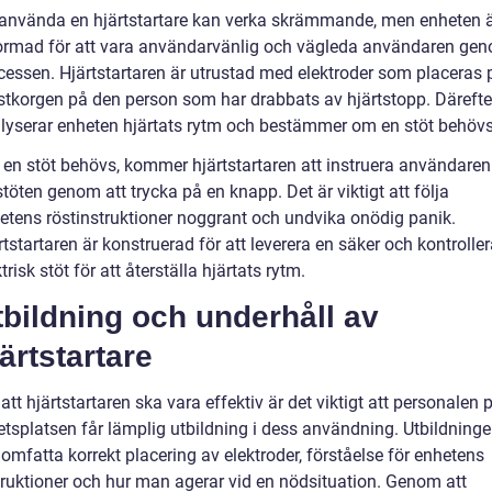
 använda en hjärtstartare kan verka skrämmande, men enheten 
ormad för att vara användarvänlig och vägleda användaren ge
cessen. Hjärtstartaren är utrustad med elektroder som placeras 
stkorgen på den person som har drabbats av hjärtstopp. Därefte
lyserar enheten hjärtats rytm och bestämmer om en stöt behövs
en stöt behövs, kommer hjärtstartaren att instruera användaren
stöten genom att trycka på en knapp. Det är viktigt att följa
etens röstinstruktioner noggrant och undvika onödig panik.
rtstartaren är konstruerad för att leverera en säker och kontrolle
trisk stöt för att återställa hjärtats rytm.
tbildning och underhåll av
ärtstartare
 att hjärtstartaren ska vara effektiv är det viktigt att personalen 
etsplatsen får lämplig utbildning i dess användning. Utbildning
 omfatta korrekt placering av elektroder, förståelse för enhetens
truktioner och hur man agerar vid en nödsituation. Genom att