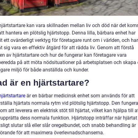
hjärtstartare kan vara skillnaden mellan liv och död när det ko
l att hantera en plötslig hjärtstopp. Denna lilla, bärbara enhet har
vit ett ovärderligt verktyg för företagare runt om i världen, och har
at sig vara en effektiv åtgärd för att rädda liv. Genom att förstå
ten av hjärtstartare och hur de fungerar kan företagare vara
beredda på att möta nödsituationer på arbetsplatsen och skapa
ggare miljö för både anställda och kunder.
ad är en hjärtstartare?
hjärtstartare
är en bärbar medicinsk enhet som används för att
rställa hjärtats normala rytm vid plötslig hjärtstopp. Den fungera
m att leverera en elektrisk stöt till hjärtat, vilket kan hjälpa till a
rupprätta dess normala funktion. Hjärtstopp inträffar när hjärtat
tsligt slutar slå eller slår oregelbundet, och snabb behandling är
örande för att maximera överlevnadschanserna.