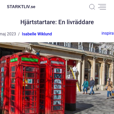
STARKTLIV.
se
Hjärtstartare: En livräddare
inspira
maj 2023
Isabelle Wiklund