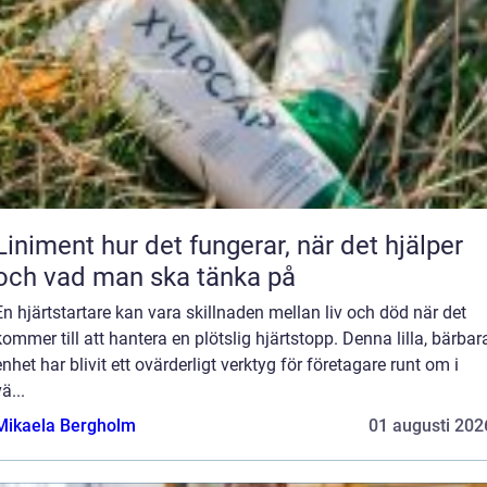
niment hur det fungerar, när det hjälper
och vad man ska tänka på
En hjärtstartare kan vara skillnaden mellan liv och död när det
kommer till att hantera en plötslig hjärtstopp. Denna lilla, bärbar
enhet har blivit ett ovärderligt verktyg för företagare runt om i
ä...
Mikaela Bergholm
01 augusti 202