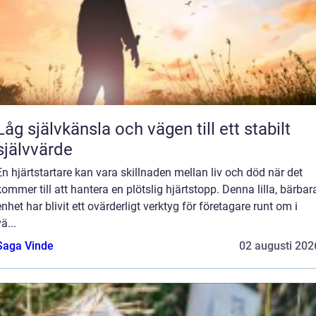
Låg självkänsla och vägen till ett stabilt
självvärde
En hjärtstartare kan vara skillnaden mellan liv och död när det
kommer till att hantera en plötslig hjärtstopp. Denna lilla, bärbar
enhet har blivit ett ovärderligt verktyg för företagare runt om i
ä...
Saga Vinde
02 augusti 202