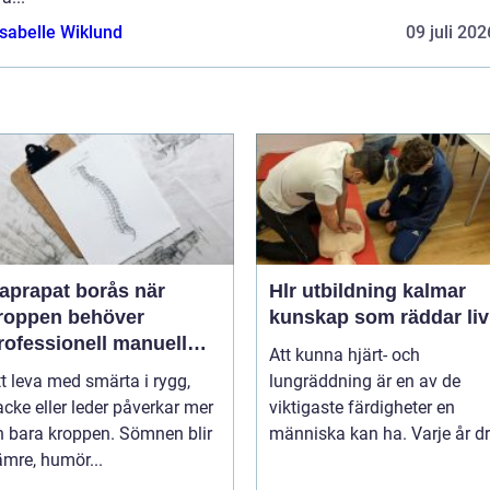
Isabelle Wiklund
09 juli 202
aprapat borås när
Hlr utbildning kalmar
roppen behöver
kunskap som räddar liv
rofessionell manuell
Att kunna hjärt- och
ehandling
t leva med smärta i rygg,
lungräddning är en av de
cke eller leder påverkar mer
viktigaste färdigheter en
n bara kroppen. Sömnen blir
människa kan ha. Varje år dr.
ämre, humör...