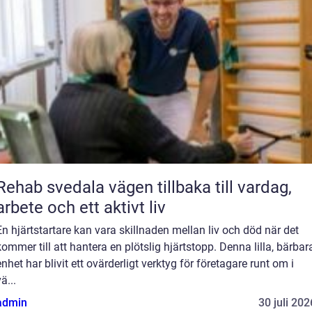
ehab svedala vägen tillbaka till vardag,
arbete och ett aktivt liv
En hjärtstartare kan vara skillnaden mellan liv och död när det
kommer till att hantera en plötslig hjärtstopp. Denna lilla, bärbar
enhet har blivit ett ovärderligt verktyg för företagare runt om i
ä...
admin
30 juli 202