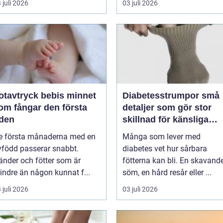
 juli 2026
03 juli 2026
tavtryck bebis minnet
Diabetesstrumpor små
om fångar den första
detaljer som gör stor
iden
skillnad för känsliga
fötter
e första månaderna med en
Många som lever med
yfödd passerar snabbt.
diabetes vet hur sårbara
änder och fötter som är
fötterna kan bli. En skavand
indre än någon kunnat f...
söm, en hård resår eller ...
 juli 2026
03 juli 2026