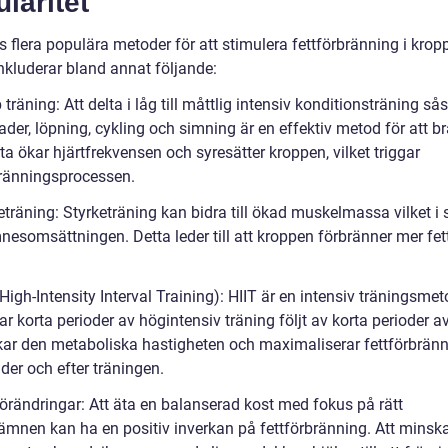
laritet
s flera populära metoder för att stimulera fettförbränning i krop
nkluderar bland annat följande:
 träning: Att delta i låg till måttlig intensiv konditionsträning s
der, löpning, cykling och simning är en effektiv metod för att b
tta ökar hjärtfrekvensen och syresätter kroppen, vilket triggar
bränningsprocessen.
eträning: Styrketräning kan bidra till ökad muskelmassa vilket i s
esomsättningen. Detta leder till att kroppen förbränner mer fett
(High-Intensity Interval Training): HIIT är en intensiv träningsm
ar korta perioder av högintensiv träning följt av korta perioder av
kar den metaboliska hastigheten och maximaliserar fettförbrän
der och efter träningen.
förändringar: Att äta en balanserad kost med fokus på rätt
ämnen kan ha en positiv inverkan på fettförbränning. Att minsk