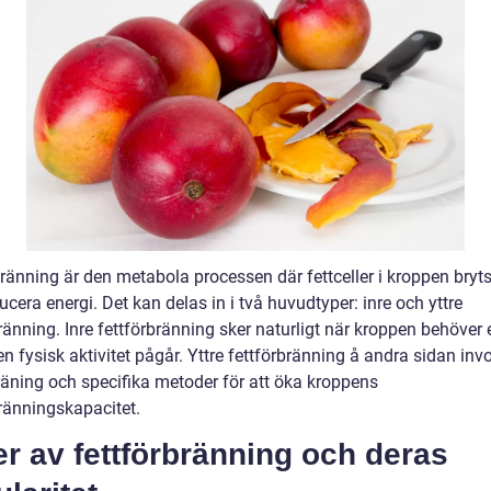
ränning är den metabola processen där fettceller i kroppen bryts
ucera energi. Det kan delas in i två huvudtyper: inre och yttre
ränning. Inre fettförbränning sker naturligt när kroppen behöver 
n fysisk aktivitet pågår. Yttre fettförbränning å andra sidan inv
träning och specifika metoder för att öka kroppens
bränningskapacitet.
r av fettförbränning och deras