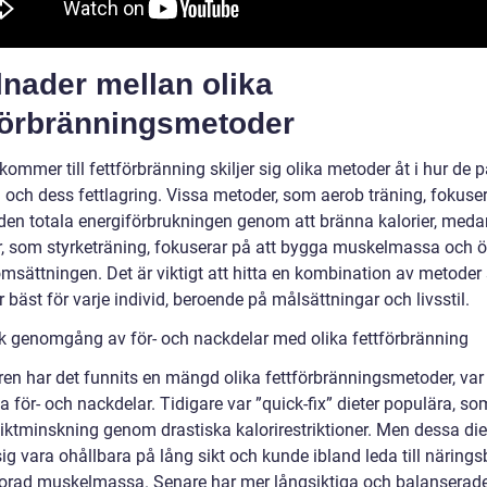
lnader mellan olika
tförbränningsmetoder
kommer till fettförbränning skiljer sig olika metoder åt i hur de 
 och dess fettlagring. Vissa metoder, som aerob träning, fokuse
 den totala energiförbrukningen genom att bränna kalorier, med
, som styrketräning, fokuserar på att bygga muskelmassa och 
sättningen. Det är viktigt att hitta en kombination av metode
 bäst för varje individ, beroende på målsättningar och livsstil.
sk genomgång av för- och nackdelar med olika fettförbränning
ren har det funnits en mängd olika fettförbränningsmetoder, var
 för- och nackdelar. Tidigare var ”quick-fix” dieter populära, so
iktminskning genom drastiska kalorirestriktioner. Men dessa die
ig vara ohållbara på lång sikt och kunde ibland leda till näringsb
lorad muskelmassa. Senare har mer långsiktiga och balanserad