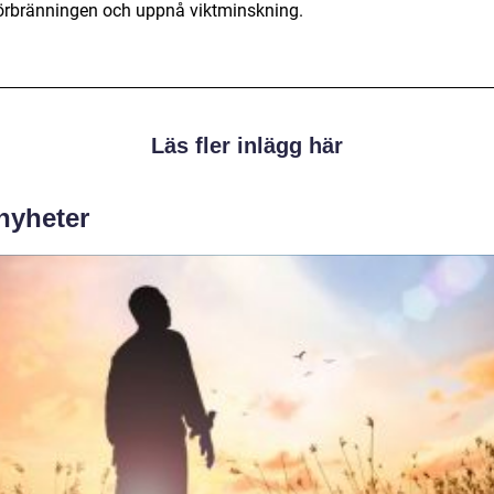
förbränningen och uppnå viktminskning.
Läs fler inlägg här
 nyheter