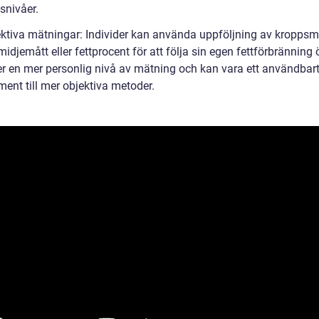
tsnivåer.
ektiva mätningar: Individer kan använda uppföljning av kroppsm
djemått eller fettprocent för att följa sin egen fettförbränning ö
er en mer personlig nivå av mätning och kan vara ett användbar
ent till mer objektiva metoder.