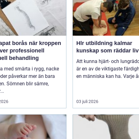
 borås när kroppen
Hlr utbildning kalmar
ver professionell
kunskap som räddar liv
ell behandling
Att kunna hjärt- och lungräd
va med smärta i rygg, nacke
är en av de viktigaste färdig
leder påverkar mer än bara
en människa kan ha. Varje år 
en. Sömnen blir sämre,
..
 2026
03 juli 2026