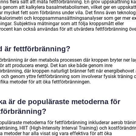
inns flera sätt att mäta fettförbränning. En grov uppskattning k
s genom att kalkylera basalmetabolismen, vilket ger en uppskat
ur mycket fett som förbränns under vila. Det finns även teknolog
kalorimetri och kroppsammansättningsanalyser som ger mer e
ingar. Subjektiva mätningar som att följa kroppsmått eller
rocent kan också användas för att utvärdera fettförbränning över
 är fettförbränning?
förbränning är den metabola processen där kroppen bryter ner la
för att producera energi. Det kan ske både genom inre
örbränning, där kroppen naturligt bränner fett när energibehovet 
, och genom yttre fettförbränning som involverar fysisk träning 
fika metoder för att öka fettförbränningen.
ka är de populäraste metoderna för
ttförbränning?
opuläraste metoderna för fettförbränning inkluderar aerob tränin
eträning, HIIT (High-Intensity Interval Training) och kostförändri
 metoder har alla visat sig vara effektiva för att öka