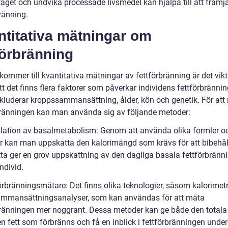
taget och undvika processade livsmedel kan hjälpa till att främj
ränning.
ntitativa mätningar om
förbränning
kommer till kvantitativa mätningar av fettförbränning är det vikti
tt det finns flera faktorer som påverkar individens fettförbrännin
nkluderar kroppssammansättning, ålder, kön och genetik. För att
bränningen kan man använda sig av följande metoder:
ulation av basalmetabolism: Genom att använda olika formler o
er kan man uppskatta den kalorimängd som krävs för att bibehåll
etta ger en grov uppskattning av den dagliga basala fettförbränn
ndivid.
örbränningsmätare: Det finns olika teknologier, såsom kalorimetr
mmansättningsanalyser, som kan användas för att mäta
bränningen mer noggrant. Dessa metoder kan ge både den totala
 fett som förbränns och få en inblick i fettförbränningen under