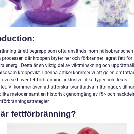
oduction:
bränning är ett begrepp som ofta används inom hälsobranschen 
 processen där kroppen bryter ner och förbränner lagrat fett för 
a energi. Detta är en viktig del av viktminskning och upprätthål
älsosam kroppsvikt. I denna artikel kommer vi att ge en omfatt
 översikt över fettförbränning, inklusive olika typer och deras
tet. Vi kommer även att utforska kvantitativa mätningar, skillna
olika metoder samt en historisk genomgång av för- och nackde
ttförbränningsstrategier.
är fettförbränning?