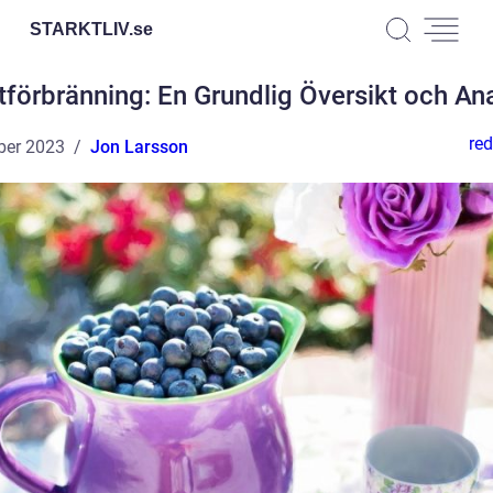
STARKTLIV.
se
tförbränning: En Grundlig Översikt och An
red
ber 2023
Jon Larsson