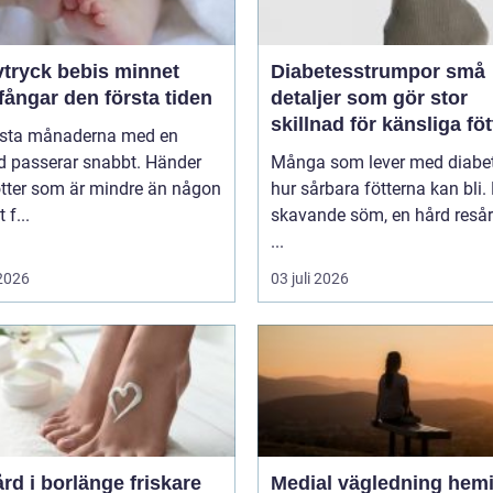
ryck bebis minnet
Diabetesstrumpor små
ångar den första tiden
detaljer som gör stor
skillnad för känsliga föt
rsta månaderna med en
d passerar snabbt. Händer
Många som lever med diabet
ötter som är mindre än någon
hur sårbara fötterna kan bli.
 f...
skavande söm, en hård resår 
...
 2026
03 juli 2026
 i borlänge friskare
Medial vägledning hemi