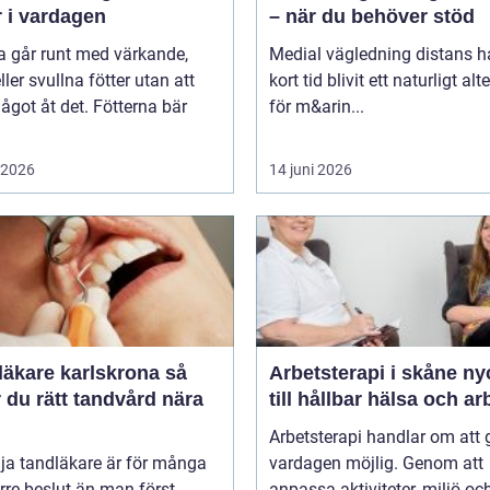
r i vardagen
– när du behöver stöd
 går runt med värkande,
Medial vägledning distans h
eller svullna fötter utan att
kort tid blivit ett naturligt alt
ågot åt det. Fötterna bär
för m&arin...
i 2026
14 juni 2026
äkare karlskrona så
Arbetsterapi i skåne nyckeln
r du rätt tandvård nära
till hållbar hälsa och ar
Arbetsterapi handlar om att 
lja tandläkare är för många
vardagen möjlig. Genom att
örre beslut än man först
anpassa aktiviteter, miljö oc