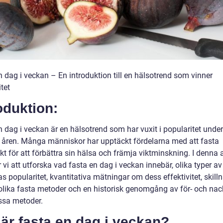
 dag i veckan – En introduktion till en hälsotrend som vinner
tet
oduktion:
 dag i veckan är en hälsotrend som har vuxit i popularitet under
 åren. Många människor har upptäckt fördelarna med att fasta
kt för att förbättra sin hälsa och främja viktminskning. I denna a
i att utforska vad fasta en dag i veckan innebär, olika typer av
s popularitet, kvantitativa mätningar om dess effektivitet, skill
olika fasta metoder och en historisk genomgång av för- och nac
sa metoder.
är fasta en dag i veckan?