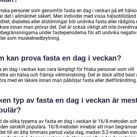
friska personer som genomför fasta en dag i veckan på ett häls
är det i allmänhet säkert. Men individer med vissa hälsotillstån
ditet, diabetes eller ätstörningar bör undvika fasta eller rådgör
kare innan man prövar det. Det är också viktigt att inte överdriv
ribegränsningarna under fasteperioderna för att undvika negativ
kter som muskelnedbrytning.
m kan prova fasta en dag i veckan?
 en dag i veckan kan vara lämpligt för friska personer som vill
ttra sin hälsa och främja viktminskning. Det är dock alltid bäst 
öra med en läkare innan man påbörjar fasta eller dietförändring.
ken typ av fasta en dag i veckan är mes
pulär?
d de olika typerna av fasta en dag i veckan är 16/8-metoden och
den särskilt populära. 16/8-metoden innebär att man begränsar
det till en åtta timmars period varje dag, medan 5:2-metoden in