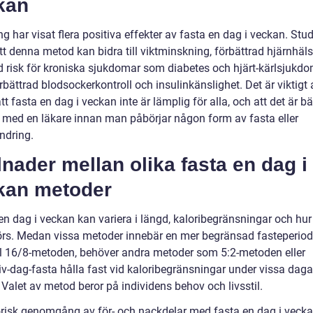
kan
g har visat flera positiva effekter av fasta en dag i veckan. Stud
tt denna metod kan bidra till viktminskning, förbättrad hjärnhäls
 risk för kroniska sjukdomar som diabetes och hjärt-kärlsjukdo
bättrad blodsockerkontroll och insulinkänslighet. Det är viktigt 
tt fasta en dag i veckan inte är lämplig för alla, och att det är bä
 med en läkare innan man påbörjar någon form av fasta eller
ndring.
lnader mellan olika fasta en dag i
kan metoder
en dag i veckan kan variera i längd, kaloribegränsningar och hur
örs. Medan vissa metoder innebär en mer begränsad fasteperiod, 
 16/8-metoden, behöver andra metoder som 5:2-metoden eller
iv-dag-fasta hålla fast vid kaloribegränsningar under vissa dagar
Valet av metod beror på individens behov och livsstil.
orisk genomgång av för- och nackdelar med fasta en dag i veck