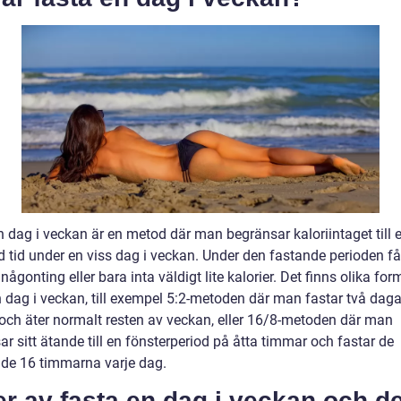
n dag i veckan är en metod där man begränsar kaloriintaget till 
 tid under en viss dag i veckan. Under den fastande perioden f
 någonting eller bara inta väldigt lite kalorier. Det finns olika for
 dag i veckan, till exempel 5:2-metoden där man fastar två dagar
och äter normalt resten av veckan, eller 16/8-metoden där man
r sitt ätande till en fönsterperiod på åtta timmar och fastar de
nde 16 timmarna varje dag.
r av fasta en dag i veckan och d