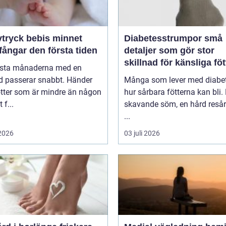
ryck bebis minnet
Diabetesstrumpor små
ångar den första tiden
detaljer som gör stor
skillnad för känsliga föt
rsta månaderna med en
d passerar snabbt. Händer
Många som lever med diabet
ötter som är mindre än någon
hur sårbara fötterna kan bli.
 f...
skavande söm, en hård resår 
...
 2026
03 juli 2026