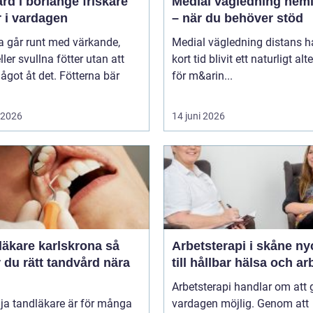
 i borlänge friskare
Medial vägledning hemi
r i vardagen
– när du behöver stöd
 går runt med värkande,
Medial vägledning distans h
eller svullna fötter utan att
kort tid blivit ett naturligt alt
ågot åt det. Fötterna bär
för m&arin...
i 2026
14 juni 2026
äkare karlskrona så
Arbetsterapi i skåne nyckeln
r du rätt tandvård nära
till hållbar hälsa och ar
Arbetsterapi handlar om att 
lja tandläkare är för många
vardagen möjlig. Genom att