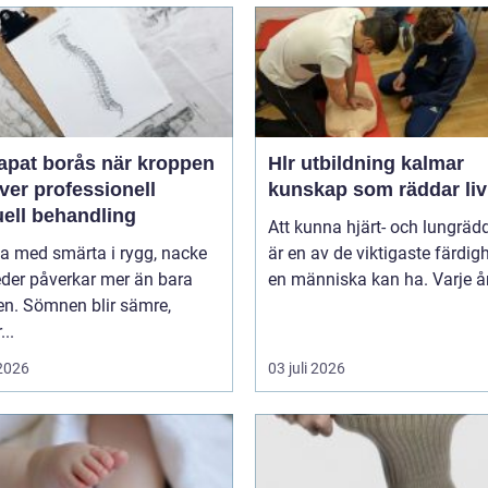
 borås när kroppen
Hlr utbildning kalmar
ver professionell
kunskap som räddar liv
ell behandling
Att kunna hjärt- och lungräd
va med smärta i rygg, nacke
är en av de viktigaste färdig
leder påverkar mer än bara
en människa kan ha. Varje år 
en. Sömnen blir sämre,
..
 2026
03 juli 2026