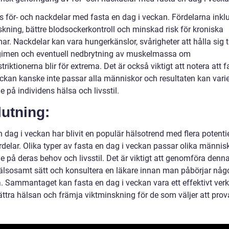
ns för- och nackdelar med fasta en dag i veckan. Fördelarna inkl
skning, bättre blodsockerkontroll och minskad risk för kroniska
r. Nackdelar kan vara hungerkänslor, svårigheter att hålla sig ti
gimen och eventuell nedbrytning av muskelmassa om
striktionerna blir för extrema. Det är också viktigt att notera att 
eckan kanske inte passar alla människor och resultaten kan vari
 på individens hälsa och livsstil.
utning:
 dag i veckan har blivit en populär hälsotrend med flera potenti
rdelar. Olika typer av fasta en dag i veckan passar olika männis
e på deras behov och livsstil. Det är viktigt att genomföra den
hälsosamt sätt och konsultera en läkare innan man påbörjar nå
a. Sammantaget kan fasta en dag i veckan vara ett effektivt verk
ättra hälsan och främja viktminskning för de som väljer att prov