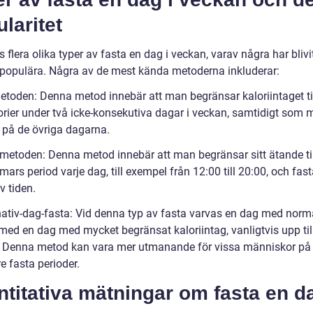
laritet
s flera olika typer av fasta en dag i veckan, varav några har blivi
t populära. Några av de mest kända metoderna inkluderar:
metoden: Denna metod innebär att man begränsar kaloriintaget ti
orier under två icke-konsekutiva dagar i veckan, samtidigt som 
 på de övriga dagarna.
-metoden: Denna metod innebär att man begränsar sitt ätande til
mars period varje dag, till exempel från 12:00 till 20:00, och fast
v tiden.
rnativ-dag-fasta: Vid denna typ av fasta varvas en dag med norm
med en dag med mycket begränsat kaloriintag, vanligtvis upp til
r. Denna metod kan vara mer utmanande för vissa människor på
e fasta perioder.
titativa mätningar om fasta en da