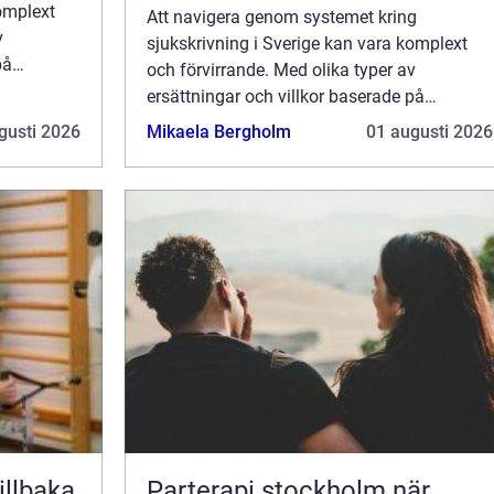
komplext
Att navigera genom systemet kring
v
sjukskrivning i Sverige kan vara komplext
på
och förvirrande. Med olika typer av
ersättningar och villkor baserade på
ch
arbetsgivarens policy,
gusti 2026
Mikaela Bergholm
01 augusti 2026
sjukpenninggrundande inkomst och
omfattningen av sjukskrivning...
Parterapi stockholm när