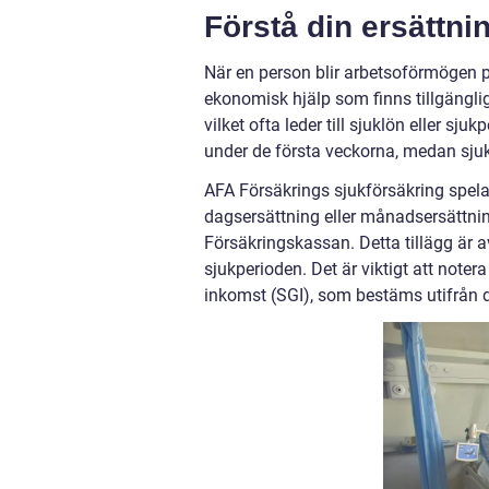
Förstå din ersättni
När en person blir arbetsoförmögen på
ekonomisk hjälp som finns tillgänglig
vilket ofta leder till sjuklön eller sj
under de första veckorna, medan sju
AFA Försäkrings sjukförsäkring spelar
dagsersättning eller månadsersättnin
Försäkringskassan. Detta tillägg är 
sjukperioden. Det är viktigt att note
inkomst (SGI), som bestäms utifrån 