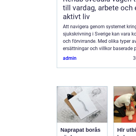
till vardag, arbete och 
aktivt liv
Att navigera genom systemet krin
sjukskrivning i Sverige kan vara 
och förvirrande. Med olika typer a
ersättningar och villkor baserade 
arbetsgivarens policy,
admin
3
sjukpenninggrundande inkomst o
omfattningen av sjukskrivning...
Naprapat borås
Hlr utb