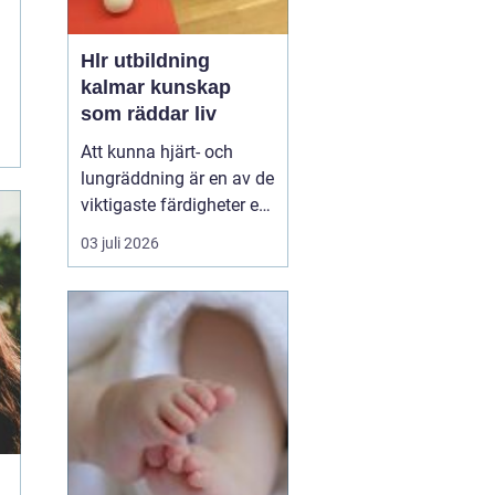
Hlr utbildning
kalmar kunskap
som räddar liv
Att kunna hjärt- och
lungräddning är en av de
viktigaste färdigheter en
människa kan ha. Varje
03 juli 2026
år drabbas tusentals
personer i Sverige av
plötsligt hjärtstopp,
luftvägsstopp eller andra
akuta tillstånd. Den som
står bredvid har ofta
bara sekunder på ...