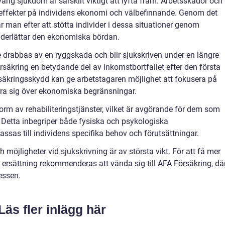
arig sjukdom är särskilt viktigt att lyfta fram. Arbetsskador och
effekter på individens ekonomi och välbefinnande. Genom det
r man efter att stötta individer i dessa situationer genom
derlättar den ekonomiska bördan.
drabbas av en ryggskada och blir sjukskriven under en längre
rsäkring en betydande del av inkomstbortfallet efter den första
säkringsskydd kan ge arbetstagaren möjlighet att fokusera på
ra sig över ekonomiska begränsningar.
orm av rehabiliteringstjänster, vilket är avgörande för dem som
vet. Detta inbegriper både fysiska och psykologiska
sas till individens specifika behov och förutsättningar.
 möjligheter vid sjukskrivning är av största vikt. För att få mer
 ersättning rekommenderas att vända sig till AFA Försäkring, dä
essen.
Läs fler inlägg här