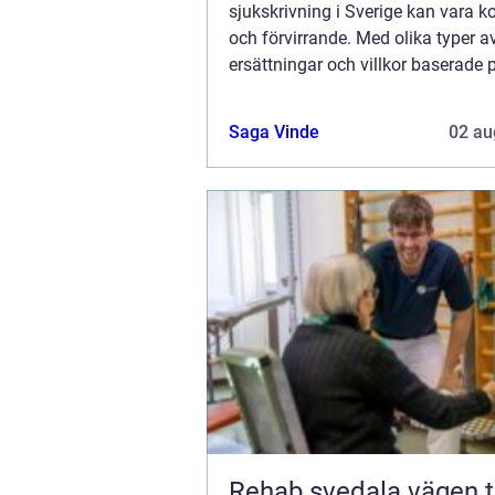
sjukskrivning i Sverige kan vara 
och förvirrande. Med olika typer a
ersättningar och villkor baserade 
arbetsgivarens policy,
sjukpenninggrundande inkomst o
Saga Vinde
02 au
omfattningen av sjukskrivning...
Rehab svedala vägen tillbaka