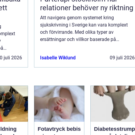
ett
relationer behöver ny riktning
Att navigera genom systemet kring
sjukskrivning i Sverige kan vara komplext
g
och förvirrande. Med olika typer av
komplext
ersättningar och villkor baserade på
v
arbetsgivarens policy,
på
sjukpenninggrundande inkomst och
0 juli 2026
Isabelle Wiklund
09 juli 2026
omfattningen av sjukskrivning...
ch
ildning
Fotavtryck bebis
Diabetesstrump