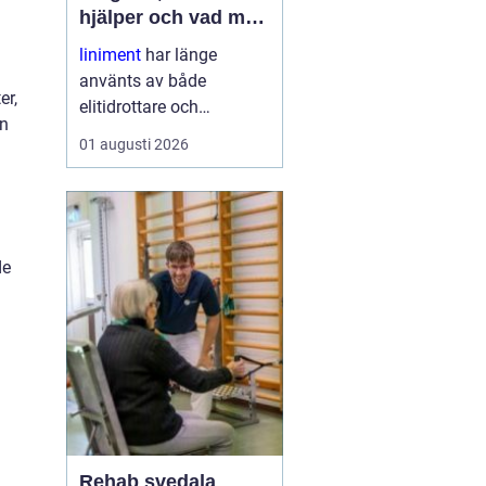
hjälper och vad man
ska tänka på
liniment
har länge
använts av både
er,
elitidrottare och
en
vardagsmotionärer för
01 augusti 2026
att lindra stelhet, värk
och trötta muskler. I dag
finns moderna, mer
skonsamma produkter
som kombinerar klassisk
de
funktion med ny
forskning. ...
Rehab svedala