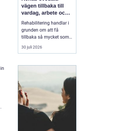
vägen tillbaka till
vardag, arbete och
ett aktivt liv
Rehabilitering handlar i
grunden om att få
tillbaka så mycket som
möjligt av styrka,
30 juli 2026
rörlighet och ork efter
skada, sjukdom eller
långvariga besvär. I
in
Svedala märks ett
växande behov av
samlad, trygg och
lättillgänglig vård inom
rehab där fysioterap...
.