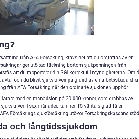
ing?
e ersättning från AFA Försäkring, krävs det att du omfattas av en
örsäkringar ger utökad täckning bortom sjukpenningen från
stås att du rapporterar din SGI korrekt till myndigheterna. Om d
 avtal och du blivit sjukskriven på grund av en arbetsskada eller
ing från AFA Försäkring när den ordinarie sjuklönen upphör.
 en lärare med en månadslön på 30 000 kronor, som drabbas av
sjukskriven i sex månader, kan hen förvänta sig att få en
n AFA Försäkrings sjukförsäkring utöver Försäkringskassans stöd
da och långtidssjukdom