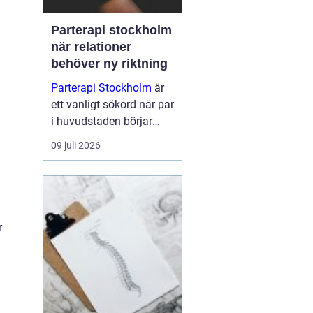
Parterapi stockholm
när relationer
behöver ny riktning
Parterapi Stockholm
är
ett vanligt sökord när par
i huvudstaden börjar
känna att något inte
09 juli 2026
längre fungerar som
förut i relationens
vardag. Många upplever
återkommande bråk,
tystnad eller en känsla
r
av att...