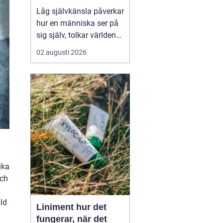
Låg självkänsla påverkar
hur en människa ser på
sig själv, tolkar världen
och tar beslut i
02 augusti 2026
vardagen. Många lever
med en inre känsla av
att aldrig vara riktigt
tillräckliga, även om allt
...
ika
och
ild
Liniment hur det
fungerar, när det