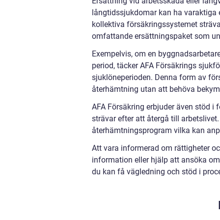
Ersättning vid arbetsskada eller långv
långtidssjukdomar kan ha varaktiga 
kollektiva försäkringssystemet sträva
omfattande ersättningspaket som un
Exempelvis, om en byggnadsarbetare 
period, täcker AFA Försäkrings sjukfö
sjuklöneperioden. Denna form av för
återhämtning utan att behöva bekym
AFA Försäkring erbjuder även stöd i f
strävar efter att återgå till arbetsli
återhämtningsprogram vilka kan anpas
Att vara informerad om rättigheter och
information eller hjälp att ansöka om
du kan få vägledning och stöd i proc