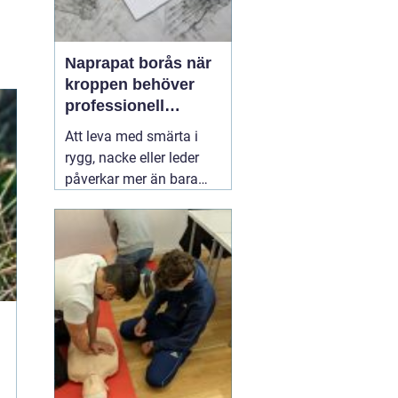
Naprapat borås när
kroppen behöver
professionell
manuell behandling
Att leva med smärta i
rygg, nacke eller leder
påverkar mer än bara
kroppen. Sömnen blir
sämre, humöret sjunker
och vardagssaker som
att bära matkassar eller
leka med barnen känns
tunga. Här kan en
03 juli
2026