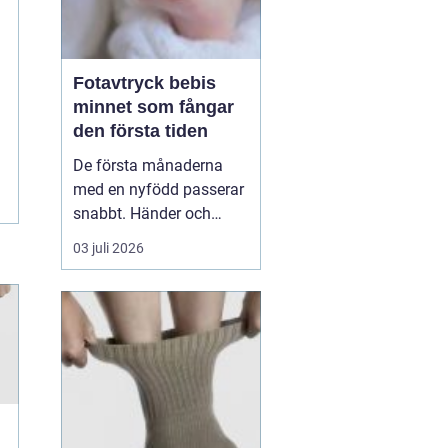
Fotavtryck bebis
minnet som fångar
den första tiden
De första månaderna
med en nyfödd passerar
snabbt. Händer och
fötter som är mindre än
03 juli 2026
någon kunnat föreställa
sig, veck i huden som
bara finns just nu och ett
lugn som ofta märks
först i efterhand. Många
föräldrar vill spara något
mer än foton, något...