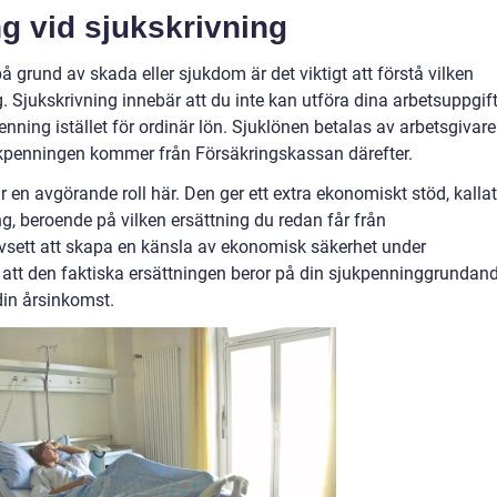
ng vid sjukskrivning
 grund av skada eller sjukdom är det viktigt att förstå vilken
. Sjukskrivning innebär att du inte kan utföra dina arbetsuppgift
ukpenning istället för ordinär lön. Sjuklönen betalas av arbetsgivar
kpenningen kommer från Försäkringskassan därefter.
 en avgörande roll här. Den ger ett extra ekonomiskt stöd, kallat
g, beroende på vilken ersättning du redan får från
avsett att skapa en känsla av ekonomisk säkerhet under
ra att den faktiska ersättningen beror på din sjukpenninggrundan
din årsinkomst.