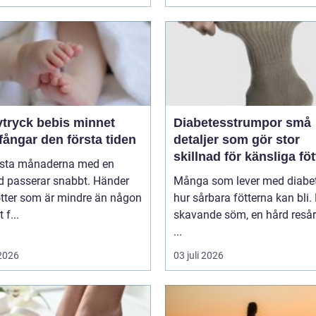
ryck bebis minnet
Diabetesstrumpor små
ångar den första tiden
detaljer som gör stor
skillnad för känsliga föt
rsta månaderna med en
d passerar snabbt. Händer
Många som lever med diabet
ötter som är mindre än någon
hur sårbara fötterna kan bli.
 f...
skavande söm, en hård resår 
...
 2026
03 juli 2026