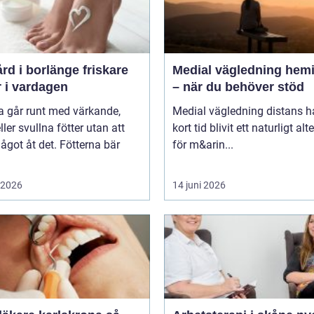
 i borlänge friskare
Medial vägledning hemi
r i vardagen
– när du behöver stöd
 går runt med värkande,
Medial vägledning distans h
eller svullna fötter utan att
kort tid blivit ett naturligt alt
ågot åt det. Fötterna bär
för m&arin...
i 2026
14 juni 2026