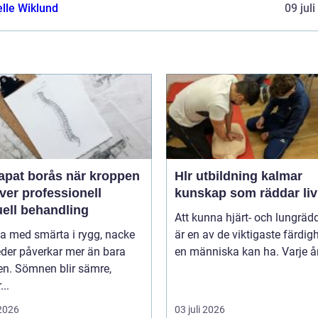
elle Wiklund
09 jul
 borås när kroppen
Hlr utbildning kalmar
ver professionell
kunskap som räddar liv
ell behandling
Att kunna hjärt- och lungräd
va med smärta i rygg, nacke
är en av de viktigaste färdig
leder påverkar mer än bara
en människa kan ha. Varje år 
en. Sömnen blir sämre,
..
 2026
03 juli 2026