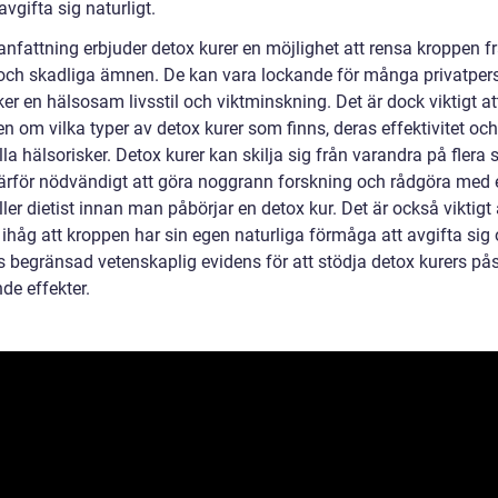
 avgifta sig naturligt.
nfattning erbjuder detox kurer en möjlighet att rensa kroppen f
 och skadliga ämnen. De kan vara lockande för många privatper
r en hälsosam livsstil och viktminskning. Det är dock viktigt at
 om vilka typer av detox kurer som finns, deras effektivitet och
la hälsorisker. Detox kurer kan skilja sig från varandra på flera 
därför nödvändigt att göra noggrann forskning och rådgöra med 
ller dietist innan man påbörjar en detox kur. Det är också viktigt 
håg att kroppen har sin egen naturliga förmåga att avgifta sig 
ns begränsad vetenskaplig evidens för att stödja detox kurers p
de effekter.