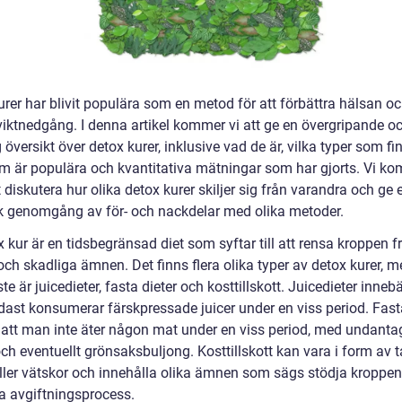
urer har blivit populära som en metod för att förbättra hälsan o
viktnedgång. I denna artikel kommer vi att ge en övergripande o
 översikt över detox kurer, inklusive vad de är, vilka typer som fi
om är populära och kvantitativa mätningar som har gjorts. Vi k
 diskutera hur olika detox kurer skiljer sig från varandra och ge 
sk genomgång av för- och nackdelar med olika metoder.
 kur är en tidsbegränsad diet som syftar till att rensa kroppen f
och skadliga ämnen. Det finns flera olika typer av detox kurer, 
te är juicedieter, fasta dieter och kosttillskott. Juicedieter innebä
ast konsumerar färskpressade juicer under en viss period. Fasta
 att man inte äter någon mat under en viss period, med undanta
ch eventuellt grönsaksbuljong. Kosttillskott kan vara i form av ta
eller vätskor och innehålla olika ämnen som sägs stödja kroppe
ga avgiftningsprocess.