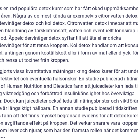
ns en rad populära detox kurer som har fått ökad uppmärksamhe
 åren. Några av de mest kända är exempelvis citronvatten detox
dervinäger detox och kol detox. Citronvatten detox innebär att 
en blandning av färskcitronsaft, vatten och eventuellt lönnsirap
iod. Äppelcidervinäger detox syftar till att äta eller dricka
dervinäger för att rensa kroppen. Kol detox handlar om att kon
ol, antingen genom kosttillskott eller i form av mat eller dryck, för
ch rensa ut toxiner från kroppen.
gjorts vissa kvantitativa mätningar kring detox kurer för att un
fektivitet och eventuella hälsorisker. En studie publicerad i tidn
of Human Nutrition and Dietetics fann att juicedieter kan leda ti
ig viktnedgång och förbättrad insulinkänslighet hos överviktiga
. Dock kan juicedieter också leda till näringsbrister och viktför
 är långsiktigt hållbara. En annan studie publicerad i tidskrifte
 fann att det finns mycket begränsad evidens för att detox kurer
n avgiftande effekt på kroppen. Det verkar snarare vara kroppe
om lever och njurar, som har den främsta rollen när det kommer t
ng.