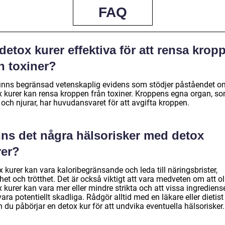
FAQ
detox kurer effektiva för att rensa krop
n toxiner?
finns begränsad vetenskaplig evidens som stödjer påståendet o
x kurer kan rensa kroppen från toxiner. Kroppens egna organ, s
 och njurar, har huvudansvaret för att avgifta kroppen.
nns det några hälsorisker med detox
rer?
 kurer kan vara kaloribegränsande och leda till näringsbrister,
et och trötthet. Det är också viktigt att vara medveten om att ol
 kurer kan vara mer eller mindre strikta och att vissa ingrediens
ara potentiellt skadliga. Rådgör alltid med en läkare eller dietist
 du påbörjar en detox kur för att undvika eventuella hälsorisker.