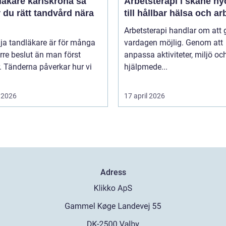
äkare karlskrona så
Arbetsterapi i skåne nyckeln
r du rätt tandvård nära
till hållbar hälsa och ar
Arbetsterapi handlar om att 
lja tandläkare är för många
vardagen möjlig. Genom att
örre beslut än man först
anpassa aktiviteter, miljö oc
. Tänderna påverkar hur vi
hjälpmede...
 2026
17 april 2026
Adress