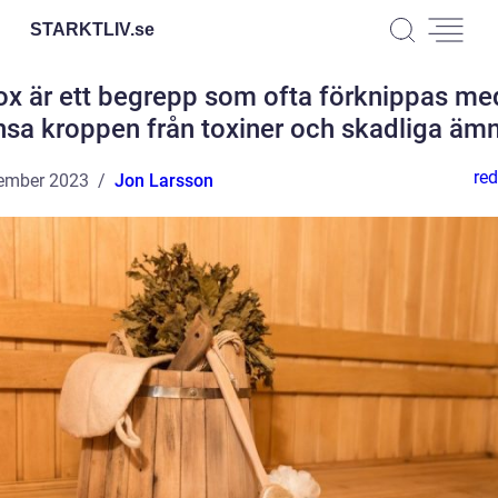
STARKTLIV.
se
ox är ett begrepp som ofta förknippas med
nsa kroppen från toxiner och skadliga äm
red
ember 2023
Jon Larsson