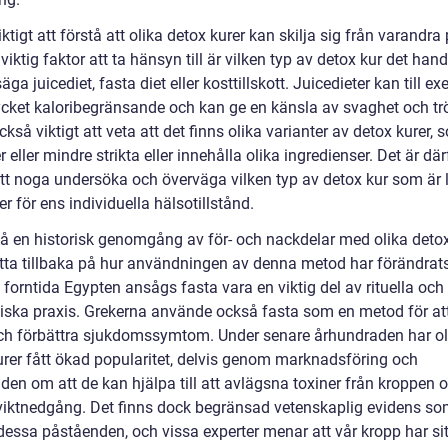
iktigt att förstå att olika detox kurer kan skilja sig från varandra 
 viktig faktor att ta hänsyn till är vilken typ av detox kur det han
 säga juicediet, fasta diet eller kosttillskott. Juicedieter kan till e
cket kaloribegränsande och kan ge en känsla av svaghet och trö
ckså viktigt att veta att det finns olika varianter av detox kurer,
 eller mindre strikta eller innehålla olika ingredienser. Det är där
 att noga undersöka och överväga vilken typ av detox kur som är
r för ens individuella hälsotillstånd.
 få en historisk genomgång av för- och nackdelar med olika detox
titta tillbaka på hur användningen av denna metod har förändrat
et forntida Egypten ansågs fasta vara en viktig del av rituella och
iska praxis. Grekerna använde också fasta som en metod för at
ch förbättra sjukdomssymtom. Under senare århundraden har ol
urer fått ökad popularitet, delvis genom marknadsföring och
den om att de kan hjälpa till att avlägsna toxiner från kroppen 
viktnedgång. Det finns dock begränsad vetenskaplig evidens s
dessa påståenden, och vissa experter menar att vår kropp har sit