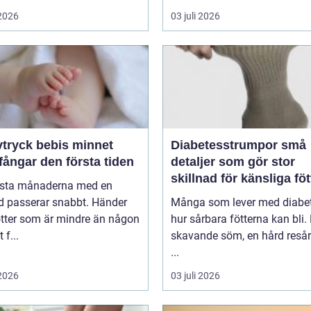
 2026
03 juli 2026
ryck bebis minnet
Diabetesstrumpor små
ångar den första tiden
detaljer som gör stor
skillnad för känsliga föt
rsta månaderna med en
d passerar snabbt. Händer
Många som lever med diabet
ötter som är mindre än någon
hur sårbara fötterna kan bli.
 f...
skavande söm, en hård resår 
...
 2026
03 juli 2026