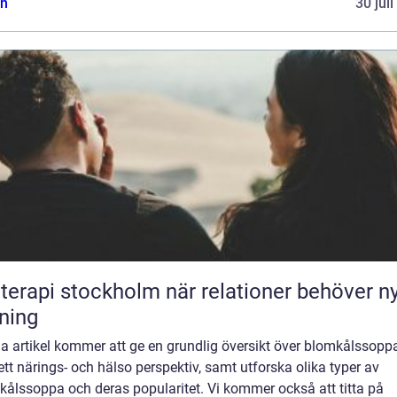
n
30 jul
pi stockholm när relationer behöver ny
tning
a artikel kommer att ge en grundlig översikt över blomkålssopp
ett närings- och hälso perspektiv, samt utforska olika typer av
kålssoppa och deras popularitet. Vi kommer också att titta på