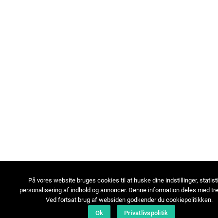
På vores website bruges cookies til at huske dine indstillinger, statist
personalisering af indhold og annoncer. Denne information deles med tre
Ved fortsat brug af websiden godkender du cookiepolitikken.
Ok
Privatlivspolitik