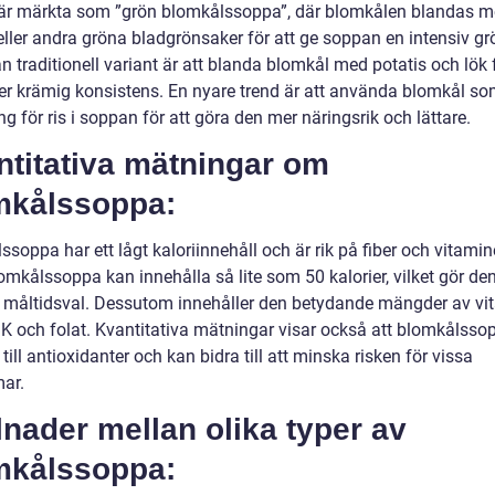
 är märkta som ”grön blomkålssoppa”, där blomkålen blandas 
eller andra gröna bladgrönsaker för att ge soppan en intensiv gr
 traditionell variant är att blanda blomkål med potatis och lök f
er krämig konsistens. En nyare trend är att använda blomkål so
ng för ris i soppan för att göra den mer näringsrik och lättare.
ntitativa mätningar om
mkålssoppa:
soppa har ett lågt kaloriinnehåll och är rik på fiber och vitamin
mkålssoppa kan innehålla så lite som 50 kalorier, vilket gör den 
 måltidsval. Dessutom innehåller den betydande mängder av vi
 K och folat. Kvantitativa mätningar visar också att blomkålsso
 till antioxidanter och kan bidra till att minska risken för vissa
ar.
lnader mellan olika typer av
mkålssoppa: