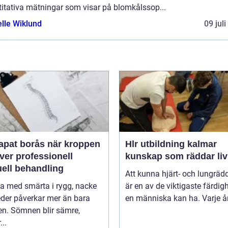
titativa mätningar som visar på blomkålssop...
elle Wiklund
09 jul
 borås när kroppen
Hlr utbildning kalmar
ver professionell
kunskap som räddar liv
ell behandling
Att kunna hjärt- och lungräd
va med smärta i rygg, nacke
är en av de viktigaste färdig
leder påverkar mer än bara
en människa kan ha. Varje år 
en. Sömnen blir sämre,
..