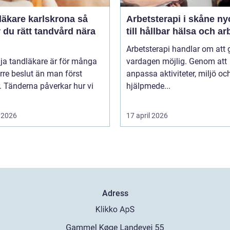
äkare karlskrona så
Arbetsterapi i skåne nyckeln
r du rätt tandvård nära
till hållbar hälsa och ar
Arbetsterapi handlar om att 
lja tandläkare är för många
vardagen möjlig. Genom att
örre beslut än man först
anpassa aktiviteter, miljö oc
. Tänderna påverkar hur vi
hjälpmede...
 2026
17 april 2026
Adress