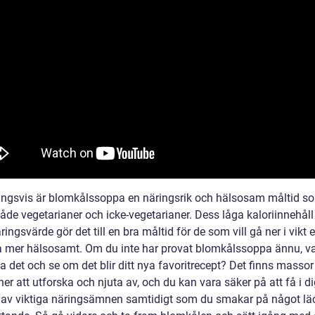
ingsvis är blomkålssoppa en näringsrik och hälsosam måltid s
åde vegetarianer och icke-vegetarianer. Dess låga kaloriinnehåll
ingsvärde gör det till en bra måltid för de som vill gå ner i vikt e
a mer hälsosamt. Om du inte har provat blomkålssoppa ännu, va
ta det och se om det blir ditt nya favoritrecept? Det finns massor
ner att utforska och njuta av, och du kan vara säker på att få i d
av viktiga näringsämnen samtidigt som du smakar på något läc