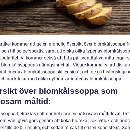
rtikel kommer att ge en grundlig översikt över blomkålssoppa fr
- och hälso perspektiv, samt utforska olika typer av blomkålsso
opularitet. Vi kommer också att titta på kvantitativa mätningar 
å blomkålssoppans näringsinnehåll. Vidare kommer vi att diskut
ariationer av blomkålssoppa skiljer sig åt och ge en historisk g
 och nackdelar med olika nyttiga varianter av blomkålssoppa.
rsikt över blomkålssoppa som
sosam måltid:
ssoppa betraktas i allmänhet som en hälsosam måltidsval. Det
om vanligtvis görs genom att koka blomkål, lök, vitlök och andr
r tills de blir mjuka, och sedan mixas till en len konsistens. So