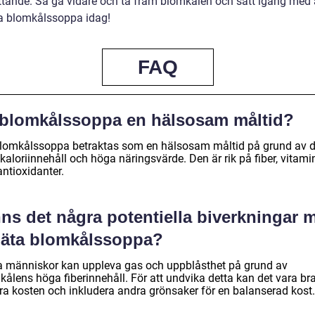
tande. Så gå vidare och ta fram blomkålen och sätt igång med 
a blomkålssoppa idag!
FAQ
 blomkålssoppa en hälsosam måltid?
blomkålssoppa betraktas som en hälsosam måltid på grund av 
kaloriinnehåll och höga näringsvärde. Den är rik på fiber, vitami
ntioxidanter.
nns det några potentiella biverkningar 
t äta blomkålssoppa?
a människor kan uppleva gas och uppblåsthet på grund av
ålens höga fiberinnehåll. För att undvika detta kan det vara bra
era kosten och inkludera andra grönsaker för en balanserad kost.