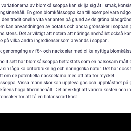
a variationerna av blomkålssoppa kan skilja sig åt i smak, konsi
ingsinnehåll. En grön blomkålssoppa kan till exempel vara någo
n den traditionella vita varianten på grund av de gröna bladgrön
m kan användningen av potatis och andra grönsaker i soppan 
sistens. Det är viktigt att notera att näringsinnehållet också ka
e på vilka andra ingredienser som används i soppan.
sk genomgång av för- och nackdelar med olika nyttiga blomkåls
onellt sett har blomkålssoppa betraktats som en hälsosam målti
 sin låga kaloriförbrukning och näringsrika natur. Det har dock 
tt om de potentiella nackdelarna med att äta för mycket
ssoppa. Vissa människor kan uppleva gas och uppblåsthet på 
ålens höga fiberinnehåll. Det är viktigt att variera kosten och i
rönsaker för att få en balanserad kost.