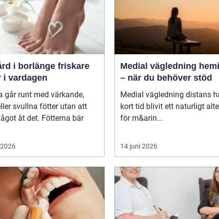
 i borlänge friskare
Medial vägledning hemi
r i vardagen
– när du behöver stöd
 går runt med värkande,
Medial vägledning distans h
eller svullna fötter utan att
kort tid blivit ett naturligt alt
ågot åt det. Fötterna bär
för m&arin...
i 2026
14 juni 2026