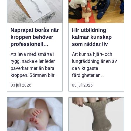
Naprapat borås när
Hlr utbildning
kroppen behöver
kalmar kunskap
professionell
som räddar liv
manuell
Att leva med smärta i
Att kunna hjärt- och
behandling
rygg, nacke eller leder
lungräddning är en av
påverkar mer än bara
de viktigaste
kroppen. Sömnen blir
färdigheter en
sämre, humör...
människa kan ha. Varje
03 juli 2026
03 juli 2026
år dr...