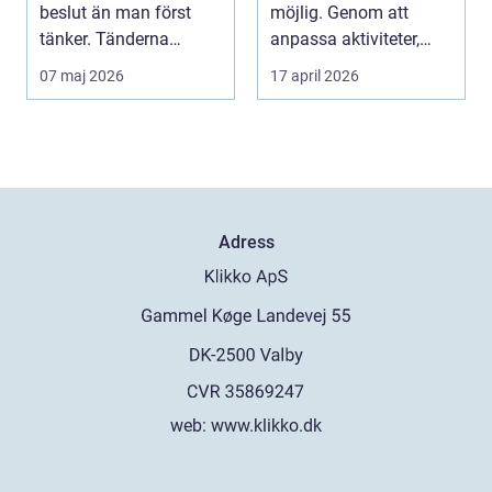
beslut än man först
möjlig. Genom att
tänker. Tänderna
anpassa aktiviteter,
påverkar hur vi må...
miljö och hjälpmede...
07 maj 2026
17 april 2026
Adress
web:
www.klikko.dk