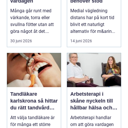
vardagen
behöver stöd
Många går runt med
Medial vägledning
värkande, torra eller
distans har på kort tid
svullna fötter utan att
blivit ett naturligt
göra något åt det.
alternativ för m&arin...
Fötterna bär hel...
30 juni 2026
14 juni 2026
Tandläkare
Arbetsterapi i
karlskrona så hittar
skåne nyckeln till
du rätt tandvård
hållbar hälsa och
nära dig
arbete
Att välja tandläkare är
Arbetsterapi handlar
för många ett större
om att göra vardagen