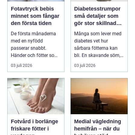
Fotavtryck bebis
Diabetesstrumpor
minnet som fångar
små detaljer som
den första tiden
gör stor skillnad
för känsliga fötter
De första månaderna
Många som lever med
med en nyfödd
diabetes vet hur
passerar snabbt.
sårbara fötterna kan
Händer och fötter som
bli. En skavande söm,
är mindre än någon
en hård resår eller ...
03 juli 2026
03 juli 2026
kunnat f...
Fotvård i borlänge
Medial vägledning
friskare fötter i
hemifrån – när du