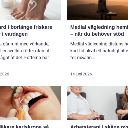
 i borlänge friskare
Medial vägledning hemi
r i vardagen
– när du behöver stöd
 går runt med värkande,
Medial vägledning distans h
eller svullna fötter utan att
kort tid blivit ett naturligt alt
ågot åt det. Fötterna bär
för m&arin...
i 2026
14 juni 2026
äkare karlskrona så
Arbetsterapi i skåne nyckeln