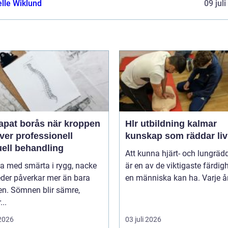
elle Wiklund
09 jul
 borås när kroppen
Hlr utbildning kalmar
ver professionell
kunskap som räddar liv
ell behandling
Att kunna hjärt- och lungräd
va med smärta i rygg, nacke
är en av de viktigaste färdig
leder påverkar mer än bara
en människa kan ha. Varje år 
en. Sömnen blir sämre,
..
 2026
03 juli 2026