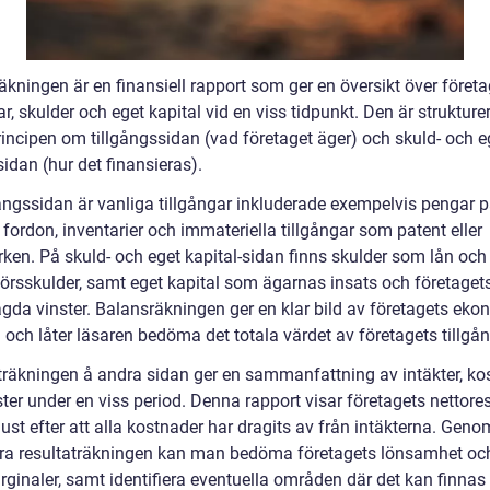
kningen är en finansiell rapport som ger en översikt över företa
ar, skulder och eget kapital vid en viss tidpunkt. Den är strukture
rincipen om tillgångssidan (vad företaget äger) och skuld- och e
sidan (hur det finansieras).
gångssidan är vanliga tillgångar inkluderade exempelvis pengar 
fordon, inventarier och immateriella tillgångar som patent eller
ken. På skuld- och eget kapital-sidan finns skulder som lån och
törsskulder, samt eget kapital som ägarnas insats och företaget
gda vinster. Balansräkningen ger en klar bild av företagets ek
 och låter läsaren bedöma det totala värdet av företagets tillgån
träkningen å andra sidan ger en sammanfattning av intäkter, ko
ter under en viss period. Denna rapport visar företagets nettores
rlust efter att alla kostnader har dragits av från intäkterna. Geno
ra resultaträkningen kan man bedöma företagets lönsamhet oc
rginaler, samt identifiera eventuella områden där det kan finnas