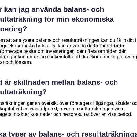
r kan jag använda balans- och
sultaträkning för min ekonomiska
anering?
 att analysera balans- och resultaträkningen kan du få insikt i 
tags ekonomiska hälsa. Du kan använda detta för att fatta
nformerade beslut om investeringar, identifiera områden där
ättringar kan göras och säkerställa att din ekonomiska planering
bar och lönsam.
d är skillnaden mellan balans- och
sultaträkning?
sräkningen ger en översikt över företagets tillgångar, skulder o
kapital vid en viss tidpunkt, medan resultaträkningen visar
agets intäkter, kostnader och nettoresultat över en viss period.
ka typer av balans- och resultaträkning