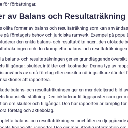
 för förbättringar.
er av Balans och Resultaträkning
ns olika former av balans och resultaträkning som kan användas
e på företagets behov och juridiska ramverk. Exempel på popul
nkluderar den enkla balans- och resultaträkningen, den utökade b
ultaträkningen och den kompletta balans- och resultaträkningen
la balans- och resultaträkningen ger en grundläggande översikt
ts tillgångar, skulder, intäkter och kostnader. Denna typ av rappo
is används av små företag eller enskilda näringsidkare där det f
ansaktioner att rapportera.
kade balans- och resultaträkningen ger en mer detaljerad bild a
ts finansiella ställning. Den inkluderar tilläggsposter som ger m
tion om skulder och tillgångar. Den här rapporten är lämplig för
ora företag och aktiebolag.
pletta balans- och resultaträkningen innehåller en djupgående
agets finansiella rapporter. Den ger mer utförlig information om