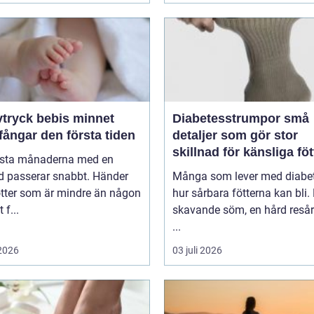
ryck bebis minnet
Diabetesstrumpor små
ångar den första tiden
detaljer som gör stor
skillnad för känsliga föt
rsta månaderna med en
d passerar snabbt. Händer
Många som lever med diabet
ötter som är mindre än någon
hur sårbara fötterna kan bli.
 f...
skavande söm, en hård resår 
...
 2026
03 juli 2026