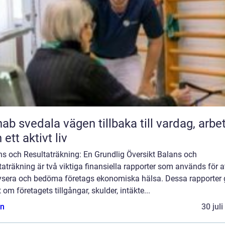
ala vägen tillbaka till vardag, arbete
 ett aktivt liv
ns och Resultaträkning: En Grundlig Översikt Balans och
taträkning är två viktiga finansiella rapporter som används för a
ysera och bedöma företags ekonomiska hälsa. Dessa rapporter 
t om företagets tillgångar, skulder, intäkte...
n
30 jul