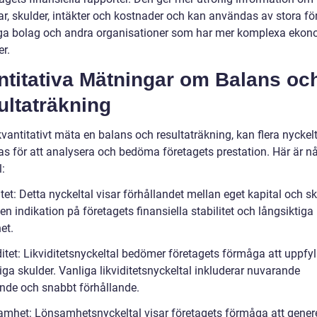
ar, skulder, intäkter och kostnader och kan användas av stora fö
iga bolag och andra organisationer som har mer komplexa eko
er.
ntitativa Mätningar om Balans oc
ultaträkning
kvantitativt mäta en balans och resultaträkning, kan flera nyckel
s för att analysera och bedöma företagets prestation. Här är n
:
itet: Detta nyckeltal visar förhållandet mellan eget kapital och s
en indikation på företagets finansiella stabilitet och långsiktiga
et.
ditet: Likviditetsnyckeltal bedömer företagets förmåga att uppfyl
tiga skulder. Vanliga likviditetsnyckeltal inkluderar nuvarande
ande och snabbt förhållande.
amhet: Lönsamhetsnyckeltal visar företagets förmåga att gener