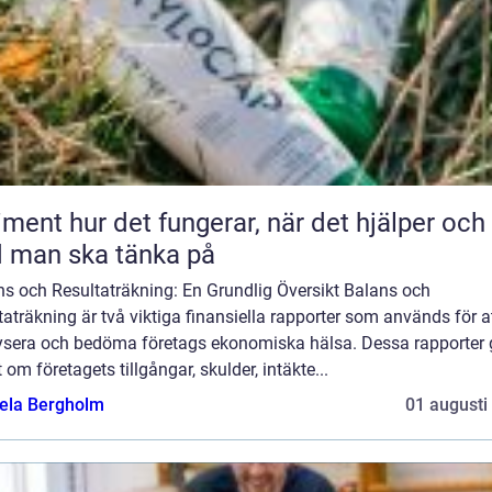
 fungerar, när det hjälper och
 man ska tänka på
ns och Resultaträkning: En Grundlig Översikt Balans och
taträkning är två viktiga finansiella rapporter som används för a
ysera och bedöma företags ekonomiska hälsa. Dessa rapporter 
t om företagets tillgångar, skulder, intäkte...
ela Bergholm
01 augusti