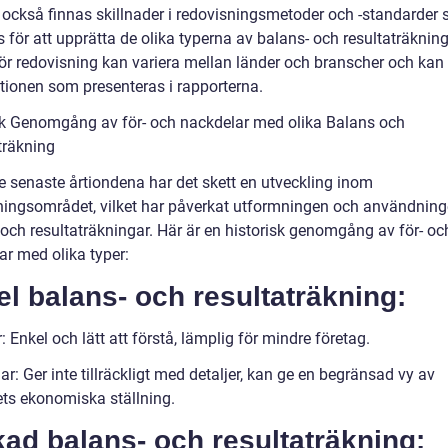
 också finnas skillnader i redovisningsmetoder och -standarder
för att upprätta de olika typerna av balans- och resultaträkning
för redovisning kan variera mellan länder och branscher och kan
tionen som presenteras i rapporterna.
sk Genomgång av för- och nackdelar med olika Balans och
träkning
e senaste årtiondena har det skett en utveckling inom
ningsområdet, vilket har påverkat utformningen och användning
 och resultaträkningar. Här är en historisk genomgång av för- oc
ar med olika typer:
l balans- och resultaträkning:
: Enkel och lätt att förstå, lämplig för mindre företag.
r: Ger inte tillräckligt med detaljer, kan ge en begränsad vy av
ets ekonomiska ställning.
ad balans- och resultaträkning: