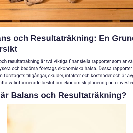
ans och Resultaträkning: En Grun
rsikt
ch resultaträkning är två viktiga finansiella rapporter som anvä
lysera och bedöma företags ekonomiska hälsa. Dessa rapporter 
m företagets tillgångar, skulder, intäkter och kostnader och är a
 fatta välinformerade beslut om ekonomisk planering och invester
 är Balans och Resultaträkning?