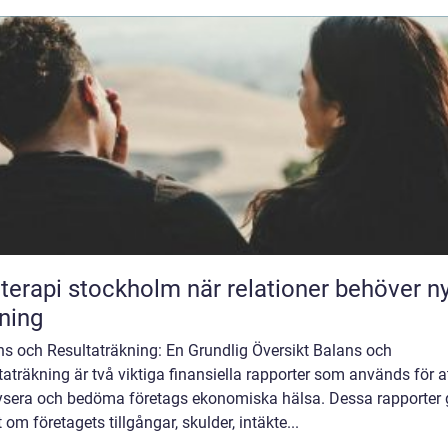
pi stockholm när relationer behöver ny
tning
ns och Resultaträkning: En Grundlig Översikt Balans och
taträkning är två viktiga finansiella rapporter som används för a
ysera och bedöma företags ekonomiska hälsa. Dessa rapporter 
t om företagets tillgångar, skulder, intäkte...