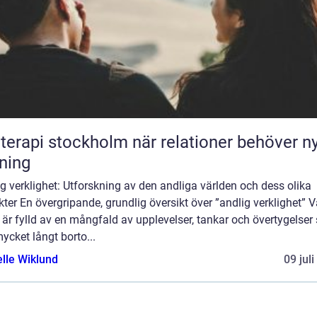
pi stockholm när relationer behöver ny
tning
g verklighet: Utforskning av den andliga världen och dess olika
ter En övergripande, grundlig översikt över ”andlig verklighet” V
 är fylld av en mångfald av upplevelser, tankar och övertygelse
ycket långt borto...
elle Wiklund
09 jul