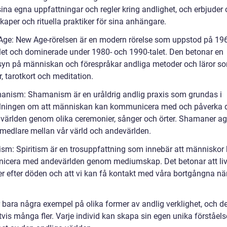
ina egna uppfattningar och regler kring andlighet, och erbjuder 
aper och rituella praktiker för sina anhängare.
Age: New Age-rörelsen är en modern rörelse som uppstod på 19
let och dominerade under 1980- och 1990-talet. Den betonar en
syn på människan och förespråkar andliga metoder och läror som
er, tarotkort och meditation.
anism: Shamanism är en uråldrig andlig praxis som grundas i
llningen om att människan kan kommunicera med och påverka 
 världen genom olika ceremonier, sånger och örter. Shamaner ag
medlare mellan vår värld och andevärlden.
itism: Spiritism är en trosuppfattning som innebär att människor
cera med andevärlden genom mediumskap. Det betonar att liv
ter efter döden och att vi kan få kontakt med våra bortgångna nä
 bara några exempel på olika former av andlig verklighet, och de
tvis många fler. Varje individ kan skapa sin egen unika förståel