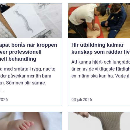
 borås när kroppen
Hlr utbildning kalmar
ver professionell
kunskap som räddar liv
ell behandling
Att kunna hjärt- och lungräd
va med smärta i rygg, nacke
är en av de viktigaste färdig
leder påverkar mer än bara
en människa kan ha. Varje år 
en. Sömnen blir sämre,
..
 2026
03 juli 2026