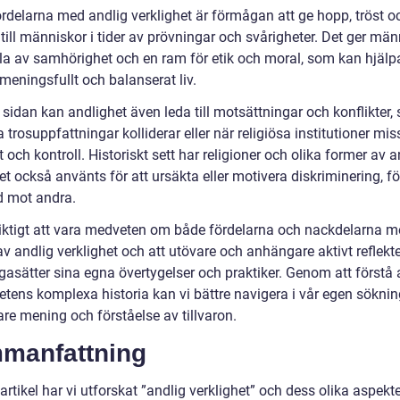
ördelarna med andlig verklighet är förmågan att ge hopp, tröst o
ill människor i tider av prövningar och svårigheter. Det ger män
a av samhörighet och en ram för etik och moral, som kan hjälpa t
 meningsfullt och balanserat liv.
sidan kan andlighet även leda till motsättningar och konflikter, s
a trosuppfattningar kolliderar eller när religiösa institutioner mi
 och kontroll. Historiskt sett har religioner och olika former av a
et också använts för att ursäkta eller motivera diskriminering, fö
d mot andra.
viktigt att vara medveten om både fördelarna och nackdelarna m
v andlig verklighet och att utövare och anhängare aktivt reflekte
gasätter sina egna övertygelser och praktiker. Genom att förstå 
etens komplexa historia kan vi bättre navigera i vår egen söknin
re mening och förståelse av tillvaron.
manfattning
artikel har vi utforskat ”andlig verklighet” och dess olika aspekte