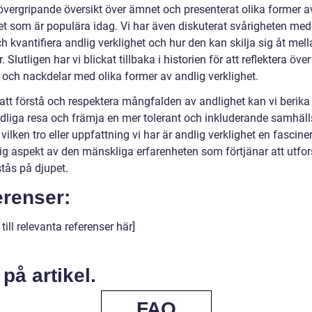
 övergripande översikt över ämnet och presenterat olika former a
et som är populära idag. Vi har även diskuterat svårigheten med
 kvantifiera andlig verklighet och hur den kan skilja sig åt mell
r. Slutligen har vi blickat tillbaka i historien för att reflektera öve
 och nackdelar med olika former av andlig verklighet.
tt förstå och respektera mångfalden av andlighet kan vi berika
dliga resa och främja en mer tolerant och inkluderande samhäll
vilken tro eller uppfattning vi har är andlig verklighet en fascin
tig aspekt av den mänskliga erfarenheten som förtjänar att utfo
tås på djupet.
erenser:
till relevanta referenser här]
 på artikel.
FAQ