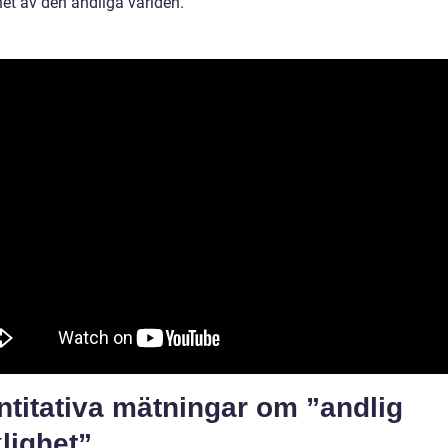
het av den andliga världen.
titativa mätningar om ”andlig
lighet”