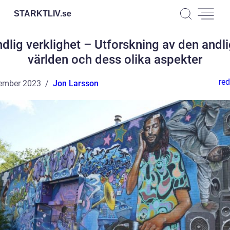
STARKTLIV.
se
dlig verklighet – Utforskning av den andl
världen och dess olika aspekter
red
ember 2023
Jon Larsson