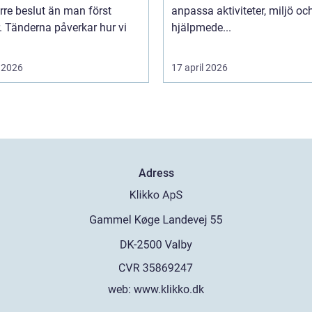
örre beslut än man först
anpassa aktiviteter, miljö oc
. Tänderna påverkar hur vi
hjälpmede...
 2026
17 april 2026
Adress
web:
www.klikko.dk