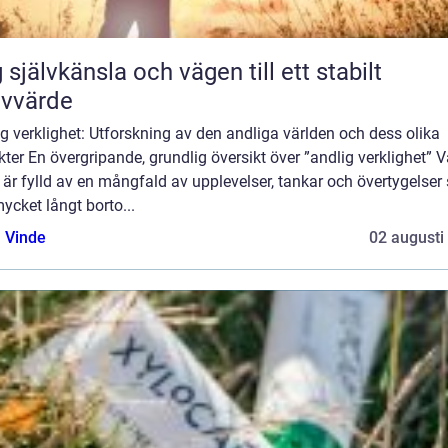
 självkänsla och vägen till ett stabilt
lvvärde
g verklighet: Utforskning av den andliga världen och dess olika
ter En övergripande, grundlig översikt över ”andlig verklighet” V
 är fylld av en mångfald av upplevelser, tankar och övertygelse
ycket långt borto...
 Vinde
02 augusti