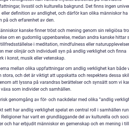
attningar, livsstil och kulturella bakgrund. Det finns ingen univer
eller definition av andlighet, och därför kan olika människor ha 
yn på och erfarenhet av den.
änniskor kanske finner tröst och mening genom sin religiösa tr
else om en gudomlig uppenbarelse, medan andra kanske hittar 
tillfredsställelse i meditation, mindfulness eller naturupplevelse
n mer olinjär och individuell syn på andlig verklighet och finna
k i konst, musik eller vetenskap.
derna mellan olika uppfattningar om andlig verklighet kan både 
stora, och det är viktigt att uppskatta och respektera dessa skil
genom att lyssna på varandras berättelser och synsätt som vi ka
 växa som individer och samhällen.
orisk genomgång av för- och nackdelar med olika ”andlig verklig
kt sett har andlig verklighet spelat en central roll i samhällen run
 Religioner har varit en grundläggande del av kulturella och soci
rer och har erbjudit människor en gemenskap och en mening i til