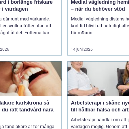
 i borlänge friskare
Medial vägledning hemi
r i vardagen
– när du behöver stöd
 går runt med värkande,
Medial vägledning distans h
eller svullna fötter utan att
kort tid blivit ett naturligt alt
ågot åt det. Fötterna bär
för m&arin...
i 2026
14 juni 2026
äkare karlskrona så
Arbetsterapi i skåne nyckeln
r du rätt tandvård nära
till hållbar hälsa och ar
Arbetsterapi handlar om att 
lja tandläkare är för många
vardagen möjlig. Genom att