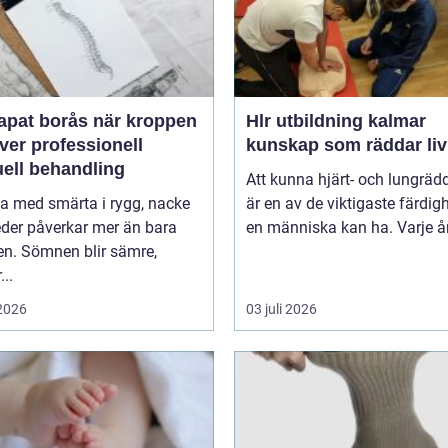
 borås när kroppen
Hlr utbildning kalmar
ver professionell
kunskap som räddar liv
ell behandling
Att kunna hjärt- och lungräd
va med smärta i rygg, nacke
är en av de viktigaste färdig
leder påverkar mer än bara
en människa kan ha. Varje år 
en. Sömnen blir sämre,
..
 2026
03 juli 2026