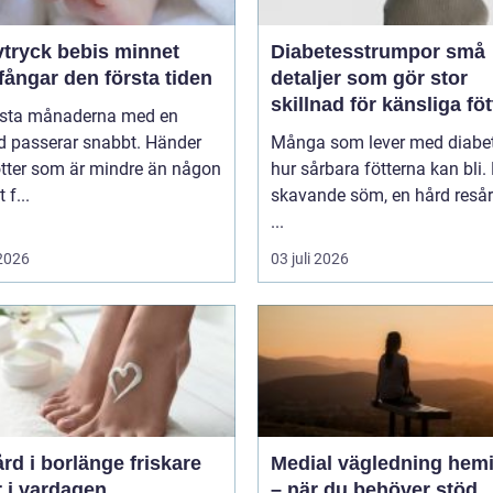
ryck bebis minnet
Diabetesstrumpor små
ångar den första tiden
detaljer som gör stor
skillnad för känsliga föt
rsta månaderna med en
d passerar snabbt. Händer
Många som lever med diabet
ötter som är mindre än någon
hur sårbara fötterna kan bli.
 f...
skavande söm, en hård resår 
...
 2026
03 juli 2026
 i borlänge friskare
Medial vägledning hemi
r i vardagen
– när du behöver stöd