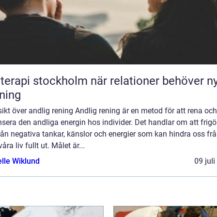
pi stockholm när relationer behöver ny
tning
ikt över andlig rening Andlig rening är en metod för att rena och
sera den andliga energin hos individer. Det handlar om att frigö
rån negativa tankar, känslor och energier som kan hindra oss frå
våra liv fullt ut. Målet är...
elle Wiklund
09 jul