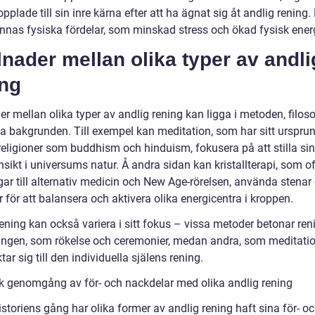
opplade till sin inre kärna efter att ha ägnat sig åt andlig rening.
innas fysiska fördelar, som minskad stress och ökad fysisk energ
lnader mellan olika typer av andli
ing
er mellan olika typer av andlig rening kan ligga i metoden, filos
la bakgrunden. Till exempel kan meditation, som har sitt ursprun
 religioner som buddhism och hinduism, fokusera på att stilla si
sikt i universums natur. Å andra sidan kan kristallterapi, som o
gar till alternativ medicin och New Age-rörelsen, använda stenar
er för att balansera och aktivera olika energicentra i kroppen.
ening kan också variera i sitt fokus – vissa metoder betonar ren
ngen, som rökelse och ceremonier, medan andra, som meditati
ktar sig till den individuella själens rening.
sk genomgång av för- och nackdelar med olika andlig rening
storiens gång har olika former av andlig rening haft sina för- o