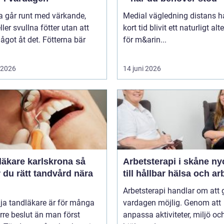
 går runt med värkande,
Medial vägledning distans h
eller svullna fötter utan att
kort tid blivit ett naturligt alt
ågot åt det. Fötterna bär
för m&arin...
i 2026
14 juni 2026
äkare karlskrona så
Arbetsterapi i skåne nyckeln
r du rätt tandvård nära
till hållbar hälsa och ar
Arbetsterapi handlar om att 
lja tandläkare är för många
vardagen möjlig. Genom att
örre beslut än man först
anpassa aktiviteter, miljö oc