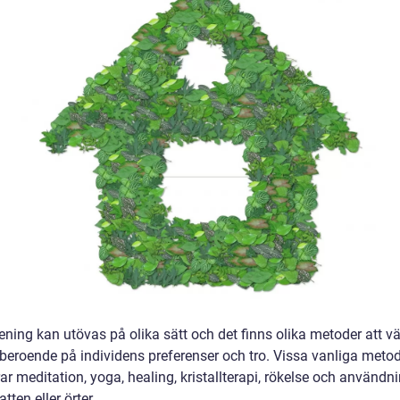
ening kan utövas på olika sätt och det finns olika metoder att vä
 beroende på individens preferenser och tro. Vissa vanliga meto
ar meditation, yoga, healing, kristallterapi, rökelse och användn
atten eller örter.