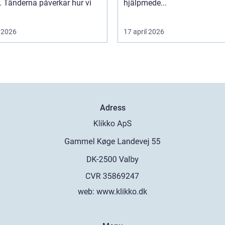
. Tänderna påverkar hur vi
hjälpmede...
 2026
17 april 2026
Adress
web:
www.klikko.dk