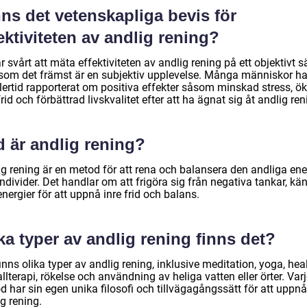
ns det vetenskapliga bevis för
ektiviteten av andlig rening?
r svårt att mäta effektiviteten av andlig rening på ett objektivt sä
rsom det främst är en subjektiv upplevelse. Många människor ha
lertid rapporterat om positiva effekter såsom minskad stress, ö
frid och förbättrad livskvalitet efter att ha ägnat sig åt andlig ren
d är andlig rening?
ig rening är en metod för att rena och balansera den andliga ene
ndivider. Det handlar om att frigöra sig från negativa tankar, kän
nergier för att uppnå inre frid och balans.
ka typer av andlig rening finns det?
inns olika typer av andlig rening, inklusive meditation, yoga, hea
allterapi, rökelse och användning av heliga vatten eller örter. Var
 har sin egen unika filosofi och tillvägagångssätt för att uppnå
g rening.