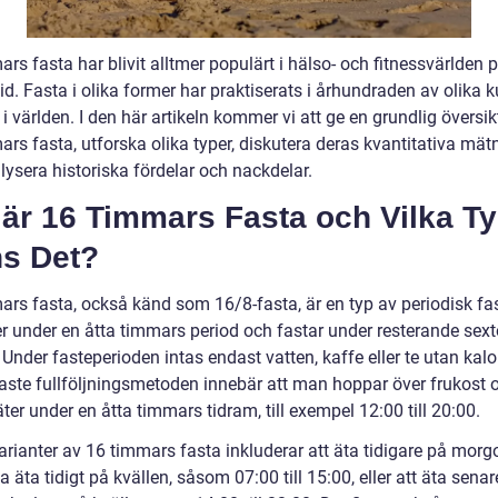
rs fasta har blivit alltmer populärt i hälso- och fitnessvärlden 
id. Fasta i olika former har praktiserats i århundraden av olika k
i världen. I den här artikeln kommer vi att ge en grundlig översik
rs fasta, utforska olika typer, diskutera deras kvantitativa mät
lysera historiska fördelar och nackdelar.
 är 16 Timmars Fasta och Vilka T
ns Det?
ars fasta, också känd som 16/8-fasta, är en typ av periodisk fa
r under en åtta timmars period och fastar under resterande sex
Under fasteperioden intas endast vatten, kaffe eller te utan kalo
aste fullföljningsmetoden innebär att man hoppar över frukost 
 äter under en åtta timmars tidram, till exempel 12:00 till 20:00.
arianter av 16 timmars fasta inkluderar att äta tidigare på mor
a äta tidigt på kvällen, såsom 07:00 till 15:00, eller att äta sena