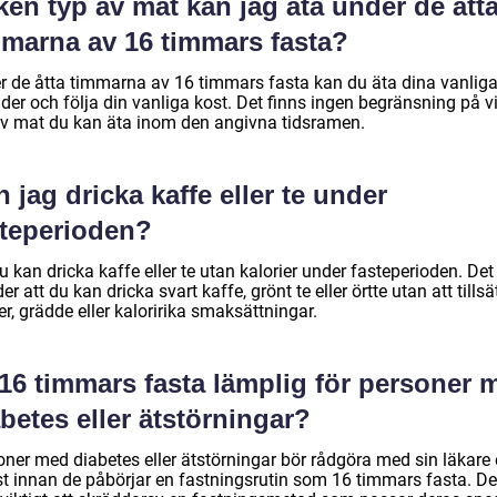
ken typ av mat kan jag äta under de ått
mmarna av 16 timmars fasta?
r de åtta timmarna av 16 timmars fasta kan du äta dina vanlig
der och följa din vanliga kost. Det finns ingen begränsning på v
av mat du kan äta inom den angivna tidsramen.
 jag dricka kaffe eller te under
steperioden?
u kan dricka kaffe eller te utan kalorier under fasteperioden. Det
er att du kan dricka svart kaffe, grönt te eller örtte utan att tillsä
r, grädde eller kaloririka smaksättningar.
 16 timmars fasta lämplig för personer 
betes eller ätstörningar?
ner med diabetes eller ätstörningar bör rådgöra med sin läkare e
ist innan de påbörjar en fastningsrutin som 16 timmars fasta. De