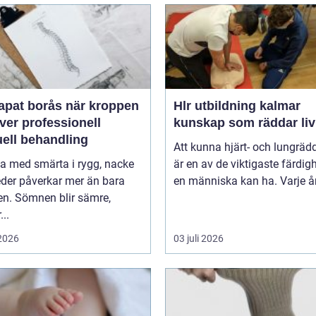
 borås när kroppen
Hlr utbildning kalmar
ver professionell
kunskap som räddar liv
ell behandling
Att kunna hjärt- och lungräd
va med smärta i rygg, nacke
är en av de viktigaste färdig
leder påverkar mer än bara
en människa kan ha. Varje år 
en. Sömnen blir sämre,
..
 2026
03 juli 2026