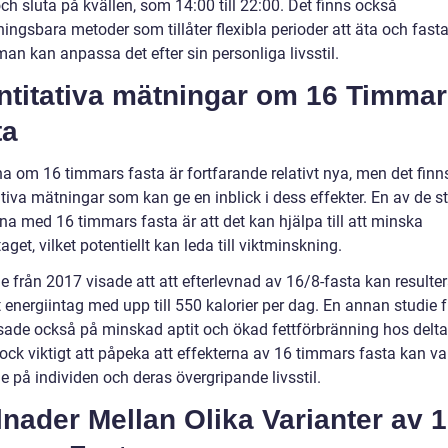
h sluta på kvällen, som 14:00 till 22:00. Det finns också
ngsbara metoder som tillåter flexibla perioder att äta och fasta,
man kan anpassa det efter sin personliga livsstil.
ntitativa mätningar om 16 Timma
ta
na om 16 timmars fasta är fortfarande relativt nya, men det finn
tiva mätningar som kan ge en inblick i dess effekter. En av de s
na med 16 timmars fasta är att det kan hjälpa till att minska
taget, vilket potentiellt kan leda till viktminskning.
e från 2017 visade att att efterlevnad av 16/8-fasta kan resulter
 energiintag med upp till 550 kalorier per dag. En annan studie 
sade också på minskad aptit och ökad fettförbränning hos delt
ock viktigt att påpeka att effekterna av 16 timmars fasta kan va
 på individen och deras övergripande livsstil.
lnader Mellan Olika Varianter av 