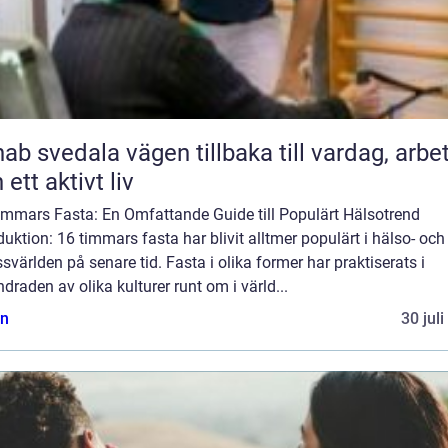
ala vägen tillbaka till vardag, arbete
 ett aktivt liv
immars Fasta: En Omfattande Guide till Populärt Hälsotrend
duktion: 16 timmars fasta har blivit alltmer populärt i hälso- och
ssvärlden på senare tid. Fasta i olika former har praktiserats i
draden av olika kulturer runt om i värld...
n
30 jul