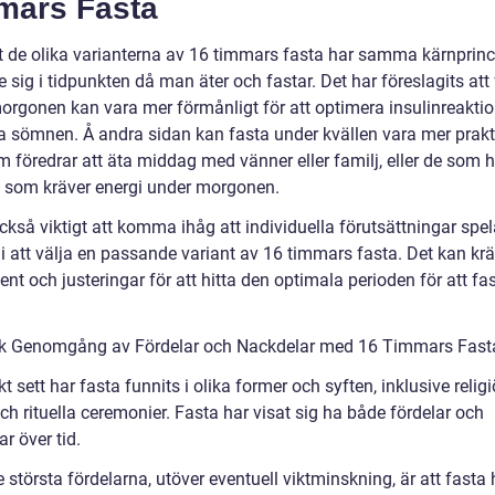
mars Fasta
tt de olika varianterna av 16 timmars fasta har samma kärnprinc
de sig i tidpunkten då man äter och fastar. Det har föreslagits att
orgonen kan vara mer förmånligt för att optimera insulinreakti
ra sömnen. Å andra sidan kan fasta under kvällen vara mer prakti
 föredrar att äta middag med vänner eller familj, eller de som h
et som kräver energi under morgonen.
ckså viktigt att komma ihåg att individuella förutsättningar spel
l i att välja en passande variant av 16 timmars fasta. Det kan krä
nt och justeringar för att hitta den optimala perioden för att fa
sk Genomgång av Fördelar och Nackdelar med 16 Timmars Fast
kt sett har fasta funnits i olika former och syften, inklusive relig
ch rituella ceremonier. Fasta har visat sig ha både fördelar och
r över tid.
 största fördelarna, utöver eventuell viktminskning, är att fasta 