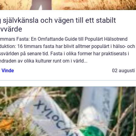
 självkänsla och vägen till ett stabilt
lvvärde
immars Fasta: En Omfattande Guide till Populärt Hälsotrend
duktion: 16 timmars fasta har blivit alltmer populärt i hälso- och
ssvärlden på senare tid. Fasta i olika former har praktiserats i
draden av olika kulturer runt om i värld...
 Vinde
02 augusti