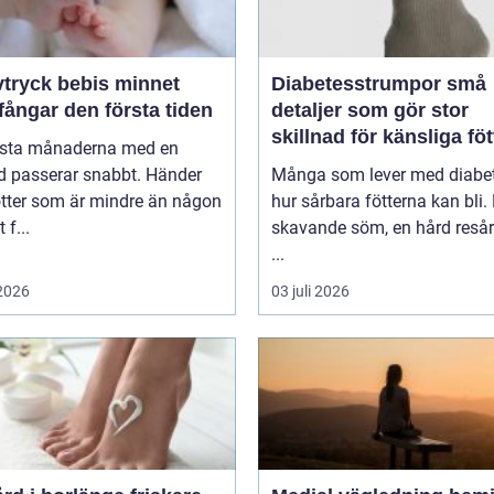
ryck bebis minnet
Diabetesstrumpor små
ångar den första tiden
detaljer som gör stor
skillnad för känsliga föt
rsta månaderna med en
d passerar snabbt. Händer
Många som lever med diabet
ötter som är mindre än någon
hur sårbara fötterna kan bli.
 f...
skavande söm, en hård resår 
...
 2026
03 juli 2026