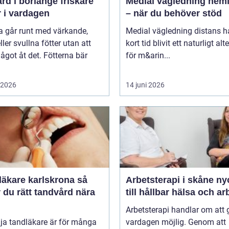
 i borlänge friskare
Medial vägledning hemi
r i vardagen
– när du behöver stöd
 går runt med värkande,
Medial vägledning distans h
eller svullna fötter utan att
kort tid blivit ett naturligt alt
ågot åt det. Fötterna bär
för m&arin...
i 2026
14 juni 2026
äkare karlskrona så
Arbetsterapi i skåne nyckeln
r du rätt tandvård nära
till hållbar hälsa och ar
Arbetsterapi handlar om att 
lja tandläkare är för många
vardagen möjlig. Genom att