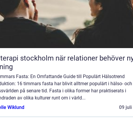
pi stockholm när relationer behöver ny
tning
immars Fasta: En Omfattande Guide till Populärt Hälsotrend
duktion: 16 timmars fasta har blivit alltmer populärt i hälso- och
ssvärlden på senare tid. Fasta i olika former har praktiserats i
draden av olika kulturer runt om i värld...
elle Wiklund
09 jul