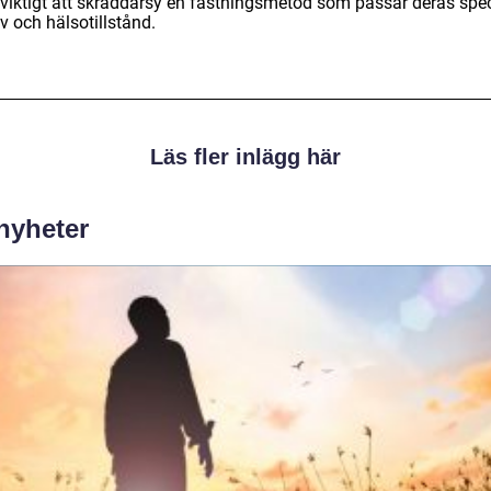
 viktigt att skräddarsy en fastningsmetod som passar deras spec
v och hälsotillstånd.
Läs fler inlägg här
 nyheter